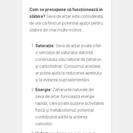
Cum se presupune că funcționează în
slăbire?
Seva de arțar este considerată
de unii ca fiind un potențial ajutor pentru
slăbire din mai multe motive:
Saturație:
Seva de arțar poate oferi
o senzație de saturație datorită
conținutului său natural de zaharuri
și carbohidrați. Consumul acesteia
ar putea ajuta la reducerea apetitului
și la evitarea supraalimentării.
Energie:
Zaharurile naturale din
seva de arțar furnizează energie
rapidă, care poate susține activitatea
fizică și metabolismul, potențial
contribuind astfel la arderea
caloriilor.