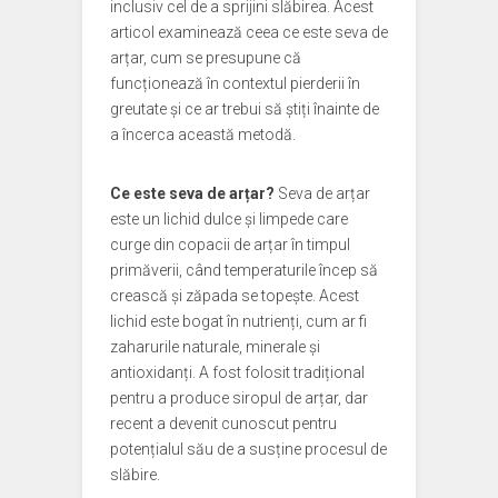
inclusiv cel de a sprijini slăbirea. Acest
articol examinează ceea ce este seva de
arțar, cum se presupune că
funcționează în contextul pierderii în
greutate și ce ar trebui să știți înainte de
a încerca această metodă.
Ce este seva de arțar?
Seva de arțar
este un lichid dulce și limpede care
curge din copacii de arțar în timpul
primăverii, când temperaturile încep să
crească și zăpada se topește. Acest
lichid este bogat în nutrienți, cum ar fi
zaharurile naturale, minerale și
antioxidanți. A fost folosit tradițional
pentru a produce siropul de arțar, dar
recent a devenit cunoscut pentru
potențialul său de a susține procesul de
slăbire.