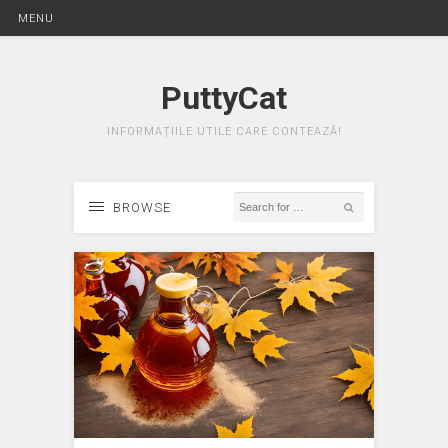
MENU
PuttyCat
INFORMAȚIILE UTILE CARE CONTEAZĂ!
BROWSE