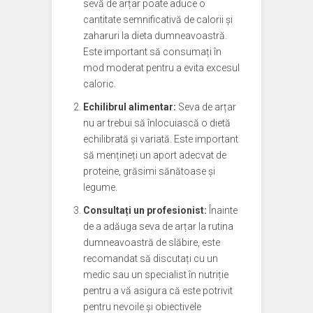
sevă de arțar poate aduce o
cantitate semnificativă de calorii și
zaharuri la dieta dumneavoastră.
Este important să consumați în
mod moderat pentru a evita excesul
caloric.
Echilibrul alimentar:
Seva de arțar
nu ar trebui să înlocuiască o dietă
echilibrată și variată. Este important
să mențineți un aport adecvat de
proteine, grăsimi sănătoase și
legume.
Consultați un profesionist:
Înainte
de a adăuga seva de arțar la rutina
dumneavoastră de slăbire, este
recomandat să discutați cu un
medic sau un specialist în nutriție
pentru a vă asigura că este potrivit
pentru nevoile și obiectivele