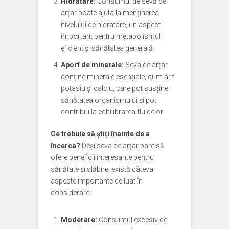
Hidratare:
Consumul de sevă de
arțar poate ajuta la menținerea
nivelului de hidratare, un aspect
important pentru metabolismul
eficient și sănătatea generală.
Aport de minerale:
Seva de arțar
conține minerale esențiale, cum ar fi
potasiu și calciu, care pot susține
sănătatea organismului și pot
contribui la echilibrarea fluidelor.
Ce trebuie să știți înainte de a
încerca?
Deși seva de arțar pare să
ofere beneficii interesante pentru
sănătate și slăbire, există câteva
aspecte importante de luat în
considerare:
Moderare:
Consumul excesiv de