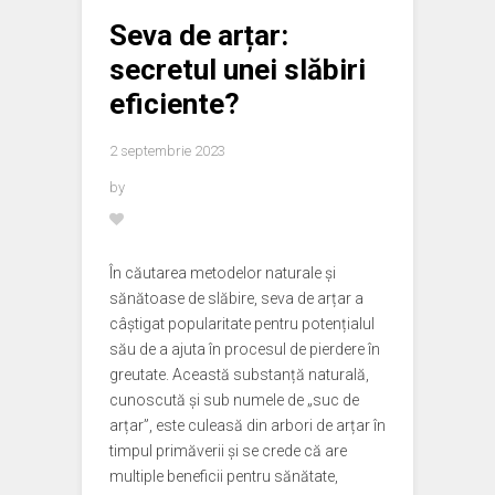
Seva de arțar:
secretul unei slăbiri
eficiente?
2 septembrie 2023
by
În căutarea metodelor naturale și
sănătoase de slăbire, seva de arțar a
câștigat popularitate pentru potențialul
său de a ajuta în procesul de pierdere în
greutate. Această substanță naturală,
cunoscută și sub numele de „suc de
arțar”, este culeasă din arbori de arțar în
timpul primăverii și se crede că are
multiple beneficii pentru sănătate,