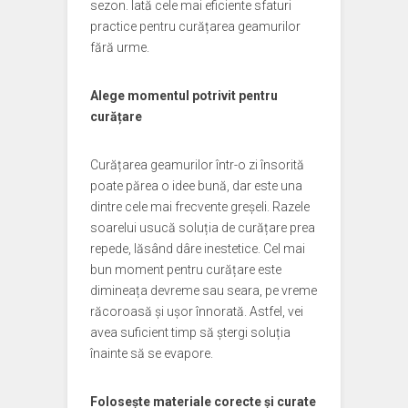
sezon. Iată cele mai eficiente sfaturi
practice pentru curățarea geamurilor
fără urme.
Alege momentul potrivit pentru
curățare
Curățarea geamurilor într-o zi însorită
poate părea o idee bună, dar este una
dintre cele mai frecvente greșeli. Razele
soarelui usucă soluția de curățare prea
repede, lăsând dâre inestetice. Cel mai
bun moment pentru curățare este
dimineața devreme sau seara, pe vreme
răcoroasă și ușor înnorată. Astfel, vei
avea suficient timp să ștergi soluția
înainte să se evapore.
Folosește materiale corecte și curate