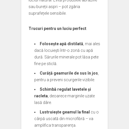
luciul natural. Evită produsele abrazive
sau bureții aspri – pot zgâria
suprafețele sensibile.
Trucuri pentru un luciu perfect
Folosește apă distilată
, mai ales
dacă locuiești într-o zonă cu apă
dură. Sărurile minerale pot lăsa pete
fine pe sticlă.
Curăță geamurile de sus în jos
,
pentru a preveni scurgerile vizibile.
Schimbă regulat lavetele și
racleta
, deoarece marginile uzate
lasă dâre.
Lustruiește geamul la final
cu o
cârpă uscată din microfibră – va
amplifica transparența.