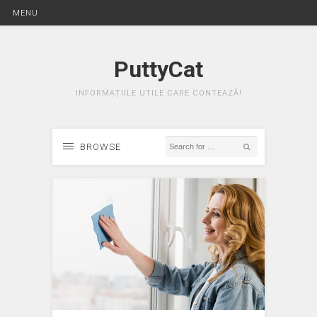
MENU
PuttyCat
INFORMAȚIILE UTILE CARE CONTEAZĂ!
BROWSE