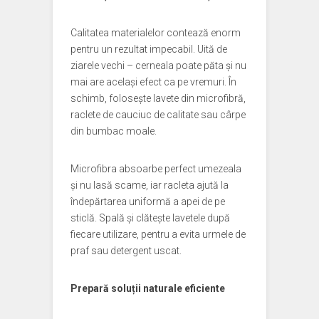
Calitatea materialelor contează enorm
pentru un rezultat impecabil. Uită de
ziarele vechi – cerneala poate păta și nu
mai are același efect ca pe vremuri. În
schimb, folosește lavete din microfibră,
raclete de cauciuc de calitate sau cârpe
din bumbac moale.
Microfibra absoarbe perfect umezeala
și nu lasă scame, iar racleta ajută la
îndepărtarea uniformă a apei de pe
sticlă. Spală și clătește lavetele după
fiecare utilizare, pentru a evita urmele de
praf sau detergent uscat.
Prepară soluții naturale eficiente