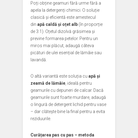
Poți obține geamuri fără urme fără a
apela la detergenți chimici. O soluție
clasică și eficientă este amestecul
din
apă caldă și oțet alb
(în proporție
de 3:1). Oțetul dizolvă grăsimea și
previne formarea petelor. Pentru un
miros mai plăcut, adaugă câteva
picături de ulei esențial de lămâie sau
lavandă.
O altă variantă este soluția cu
apă și
zeamă de lămâie
, ideală pentru
geamurile cu depuneri de calcar. Dacă
geamurile sunt foarte murdare, adaugă
o lingură de detergent lichid pentru vase
– dar clătește bine la final pentru a evita
reziduurile.
Curățarea pas cu pas – metoda