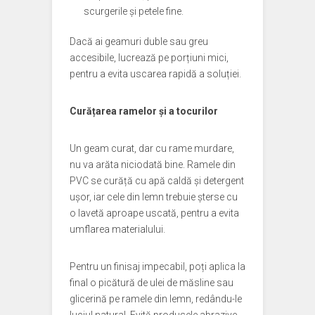
scurgerile și petele fine.
Dacă ai geamuri duble sau greu
accesibile, lucrează pe porțiuni mici,
pentru a evita uscarea rapidă a soluției.
Curățarea ramelor și a tocurilor
Un geam curat, dar cu rame murdare,
nu va arăta niciodată bine. Ramele din
PVC se curăță cu apă caldă și detergent
ușor, iar cele din lemn trebuie șterse cu
o lavetă aproape uscată, pentru a evita
umflarea materialului.
Pentru un finisaj impecabil, poți aplica la
final o picătură de ulei de măsline sau
glicerină pe ramele din lemn, redându-le