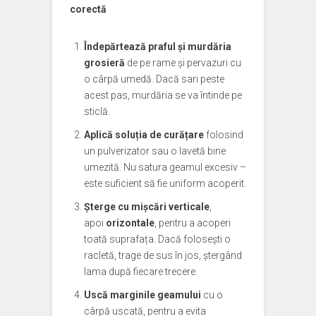
corectă
Îndepărtează praful și murdăria
grosieră
de pe rame și pervazuri cu
o cârpă umedă. Dacă sari peste
acest pas, murdăria se va întinde pe
sticlă.
Aplică soluția de curățare
folosind
un pulverizator sau o lavetă bine
umezită. Nu satura geamul excesiv –
este suficient să fie uniform acoperit.
Șterge cu mișcări verticale
,
apoi
orizontale
, pentru a acoperi
toată suprafața. Dacă folosești o
racletă, trage de sus în jos, ștergând
lama după fiecare trecere.
Uscă marginile geamului
cu o
cârpă uscată, pentru a evita