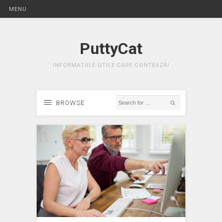
MENU
PuttyCat
INFORMAȚIILE UTILE CARE CONTEAZĂ!
BROWSE