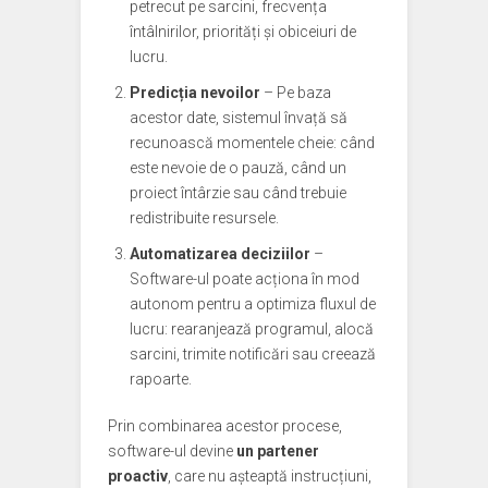
petrecut pe sarcini, frecvența
întâlnirilor, priorități și obiceiuri de
lucru.
Predicția nevoilor
– Pe baza
acestor date, sistemul învață să
recunoască momentele cheie: când
este nevoie de o pauză, când un
proiect întârzie sau când trebuie
redistribuite resursele.
Automatizarea deciziilor
–
Software-ul poate acționa în mod
autonom pentru a optimiza fluxul de
lucru: rearanjează programul, alocă
sarcini, trimite notificări sau creează
rapoarte.
Prin combinarea acestor procese,
software-ul devine
un partener
proactiv
, care nu așteaptă instrucțiuni,