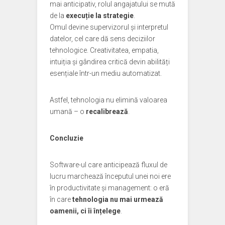
mai anticipativ, rolul angajatului se mută
de la
execuție la strategie
.
Omul devine supervizorul și interpretul
datelor, cel care dă sens deciziilor
tehnologice. Creativitatea, empatia,
intuiția și gândirea critică devin abilități
esențiale într-un mediu automatizat.
Astfel, tehnologia nu elimină valoarea
umană – o
recalibrează
.
Concluzie
Software-ul care anticipează fluxul de
lucru marchează începutul unei noi ere
în productivitate și management: o eră
în care
tehnologia nu mai urmează
oamenii, ci îi înțelege
.