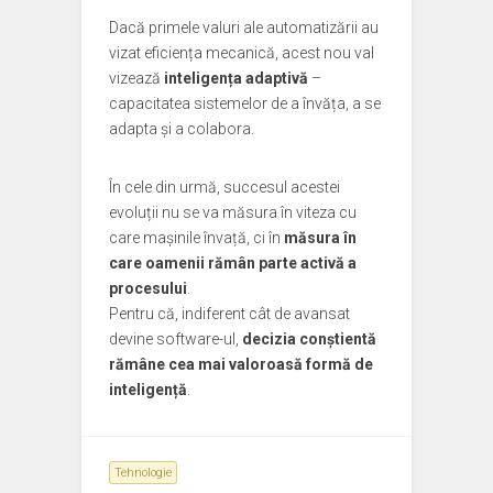
Dacă primele valuri ale automatizării au
vizat eficiența mecanică, acest nou val
vizează
inteligența adaptivă
–
capacitatea sistemelor de a învăța, a se
adapta și a colabora.
În cele din urmă, succesul acestei
evoluții nu se va măsura în viteza cu
care mașinile învață, ci în
măsura în
care oamenii rămân parte activă a
procesului
.
Pentru că, indiferent cât de avansat
devine software-ul,
decizia conștientă
rămâne cea mai valoroasă formă de
inteligență
.
Tehnologie