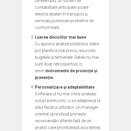
De exemplu, un sistem de
contabilitate anticipativ poate
detecta abateri în tranzacții și
semnala potențiale probleme de
conformitate.
Luarea deciziilor mai bune
Cu ajutorul analizei predictive, liderii
pot planifica mai precis resursele,
bugetele și termenele. Datele nu mai
sunt doar retrospective, ci
devin
instrumente de proiecție și
prevenție
.
Personalizare și adaptabilitate
Software-ul nu mai oferă aceleași
soluții pentru toți, ci se adaptează la
stilul fiecărui utilizator. Un manager
orientat spre viteză primește
recomandări diferite față de un
analist care prioritizează acuratețea.