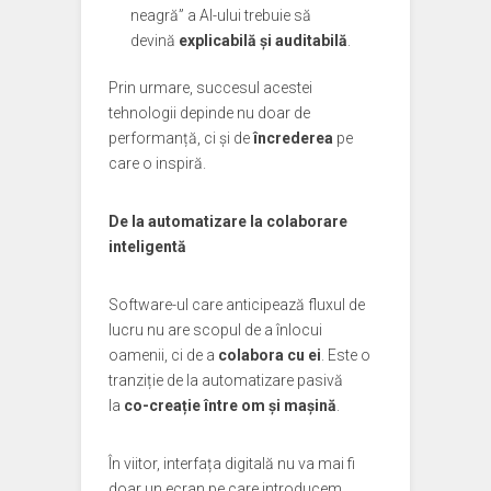
neagră” a AI-ului trebuie să
devină
explicabilă și auditabilă
.
Prin urmare, succesul acestei
tehnologii depinde nu doar de
performanță, ci și de
încrederea
pe
care o inspiră.
De la automatizare la colaborare
inteligentă
Software-ul care anticipează fluxul de
lucru nu are scopul de a înlocui
oamenii, ci de a
colabora cu ei
. Este o
tranziție de la automatizare pasivă
la
co-creație între om și mașină
.
În viitor, interfața digitală nu va mai fi
doar un ecran pe care introducem