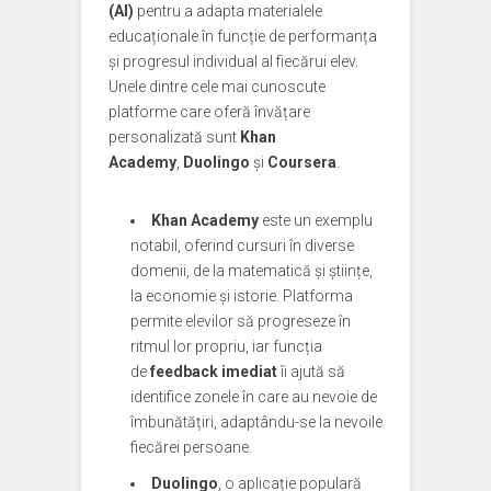
(AI)
pentru a adapta materialele
educaționale în funcție de performanța
și progresul individual al fiecărui elev.
Unele dintre cele mai cunoscute
platforme care oferă învățare
personalizată sunt
Khan
Academy
,
Duolingo
și
Coursera
.
Khan Academy
este un exemplu
notabil, oferind cursuri în diverse
domenii, de la matematică și științe,
la economie și istorie. Platforma
permite elevilor să progreseze în
ritmul lor propriu, iar funcția
de
feedback imediat
îi ajută să
identifice zonele în care au nevoie de
îmbunătățiri, adaptându-se la nevoile
fiecărei persoane.
Duolingo
, o aplicație populară