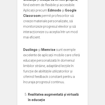
fiind extrem de flexibile și accesibile.
Aplicații precum
Edmodo
și
Google
Classroom
permit profesorilor să
creeze materiale personalizate, să
monitorizeze progresul elevilor și să
interacționeze cu aceștia într-un mod
mai eficient.
Duolingo
și
Memrise
sunt exemple
excelente de aplicații mobile care oferă
educație personalizată în domeniul
limbilor străine, adaptând lecțiile în
funcție de abilitățile utilizatorilor și
oferind feedback constant pentru a
încuraja progresul continuu.
Realitatea augmentată și virtuală
în educație