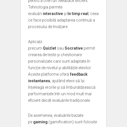
pentru a oferi un feedback eficient.
Tehnologia permite
evaluări
interactive
și
în timp real
, ceea
ce face posibilă adaptarea continuă a
procesului de învățare.
Aplicații
precum
Quizlet
sau
Socrative
permit
crearea de teste și chestionare
personalizate care sunt adaptate în
funcție de nivelul și abilitățile elevilor.
Aceste platforme oferă
feedback
instantaneu
, ajutând elevii să își
înțeleagă erorile și să îmbunătățească
performanțele într-un mod mult mai
eficient decât evaluările tradiționale.
De asemenea, evaluările bazate
pe
gaming
(gamification) sunt folosite