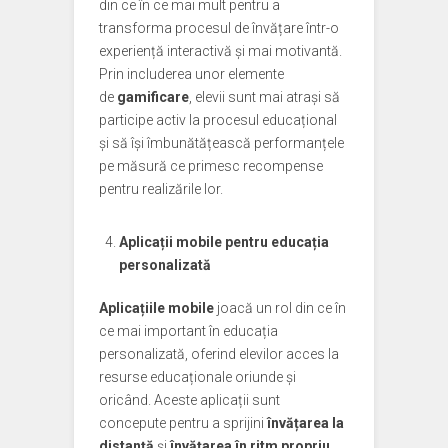
din ce în ce mai mult pentru a
transforma procesul de învățare într-o
experiență interactivă și mai motivantă.
Prin includerea unor elemente
de
gamificare
, elevii sunt mai atrași să
participe activ la procesul educațional
și să își îmbunătățească performanțele
pe măsură ce primesc recompense
pentru realizările lor.
Aplicații mobile pentru educația
personalizată
Aplicațiile mobile
joacă un rol din ce în
ce mai important în educația
personalizată, oferind elevilor acces la
resurse educaționale oriunde și
oricând. Aceste aplicații sunt
concepute pentru a sprijini
învățarea la
distanță
și
învățarea în ritm propriu
,