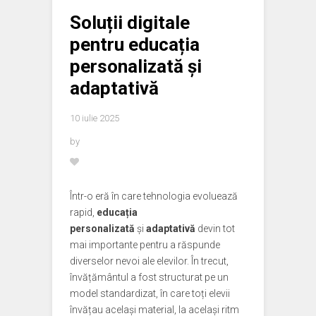
Soluții digitale
pentru educația
personalizată și
adaptativă
10 iulie 2025
by
Într-o eră în care tehnologia evoluează
rapid,
educația
personalizată
și
adaptativă
devin tot
mai importante pentru a răspunde
diverselor nevoi ale elevilor. În trecut,
învățământul a fost structurat pe un
model standardizat, în care toți elevii
învățau același material, la același ritm