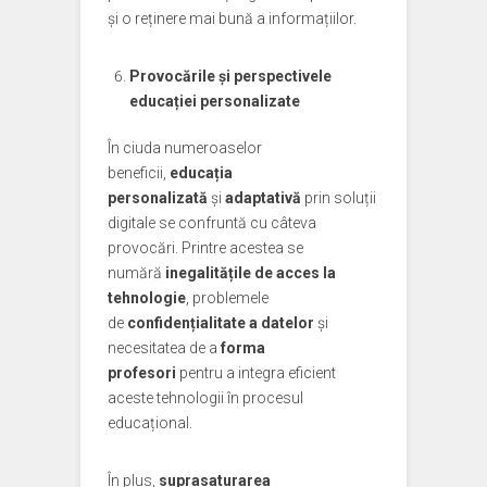
și o reținere mai bună a informațiilor.
Provocările și perspectivele
educației personalizate
În ciuda numeroaselor
beneficii,
educația
personalizată
și
adaptativă
prin soluții
digitale se confruntă cu câteva
provocări. Printre acestea se
numără
inegalitățile de acces la
tehnologie
, problemele
de
confidențialitate a datelor
și
necesitatea de a
forma
profesori
pentru a integra eficient
aceste tehnologii în procesul
educațional.
În plus,
suprasaturarea