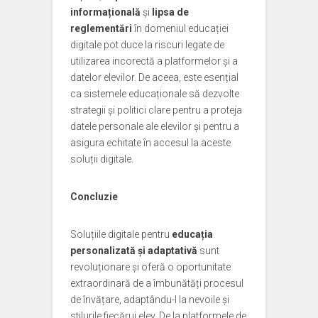
informațională
și
lipsa de
reglementări
în domeniul educației
digitale pot duce la riscuri legate de
utilizarea incorectă a platformelor și a
datelor elevilor. De aceea, este esențial
ca sistemele educaționale să dezvolte
strategii și politici clare pentru a proteja
datele personale ale elevilor și pentru a
asigura echitate în accesul la aceste
soluții digitale.
Concluzie
Soluțiile digitale pentru
educația
personalizată și adaptativă
sunt
revoluționare și oferă o oportunitate
extraordinară de a îmbunătăți procesul
de învățare, adaptându-l la nevoile și
stilurile fiecărui elev. De la platformele de