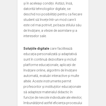
și în aceleași condiții. Astăzi, însă,
datorită tehnologiilor digitale, se
deschid noi posibilități pentru ca fiecare
student să învețe într-un mod care îi
este cel mai potrivit, pe baza stilului său
de învățare, a vitezei de asimilare și a
intereselor sale.
Soluțiile digitale
care facilitează
educația personalizată și adaptativă
sunt în continuă dezvoltare și includ
platforme educaționale, aplicații de
învățare online, algoritmi de învățare
automată, evaluări interactive și multe
altele. Aceste instrumente permit
profesorilor și instituțiilor educaționale
să adapteze materialul didactic în
funcție de nevoile individuale ale elevilor,
îmbunătățind astfel eficiența procesului