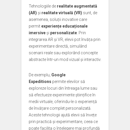
Tehnologiile de
realitate augmentată
(AR)
și
realitate virtuală (VR)
sunt, de
asemenea, soluții inovative care
permit
experiențe educaționale
imersive
și
personalizate
. Prin
integrarea AR și VR, elevii pot învăța prin
experimentare directă, simulând
scenarii reale sau explorând concepte
abstracte într-un mod vizual și interactiv.
De exemplu,
Google
Expeditions
permite elevilor să
exploreze locuri din întreaga lume sau
să efectueze experimente științifice în
medii virtuale, oferindu-le o experiență
de învățare complet personalizată.
Aceste tehnologii ajută elevii să învețe
prin practică și experimentare, ceea ce
poate facilita o înțelegere mai profundă