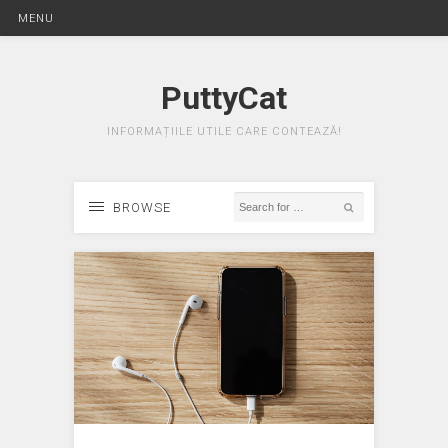
MENU
PuttyCat
INFORMAȚIILE UTILE CARE CONTEAZĂ!
BROWSE