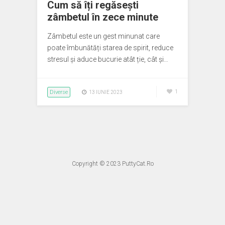
Cum să îți regăsești
zâmbetul în zece minute
Zâmbetul este un gest minunat care
poate îmbunătăți starea de spirit, reduce
stresul și aduce bucurie atât ție, cât și…
Diverse
1
13 IUNIE 2023
Copyright © 2023
PuttyCat.Ro