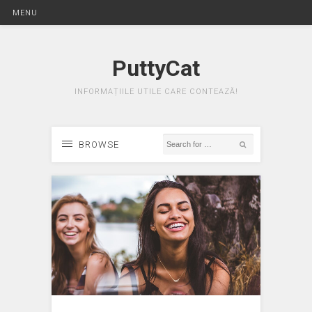
MENU
PuttyCat
INFORMAȚIILE UTILE CARE CONTEAZĂ!
BROWSE