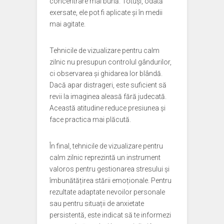
concentrare mai bună. Totuși, odată
exersate, ele pot fi aplicate și în medii
mai agitate.
Tehnicile de vizualizare pentru calm
zilnic nu presupun controlul gândurilor,
ci observarea și ghidarea lor blândă.
Dacă apar distrageri, este suficient să
revii la imaginea aleasă fără judecată.
Această atitudine reduce presiunea și
face practica mai plăcută.
În final, tehnicile de vizualizare pentru
calm zilnic reprezintă un instrument
valoros pentru gestionarea stresului și
îmbunătățirea stării emoționale. Pentru
rezultate adaptate nevoilor personale
sau pentru situații de anxietate
persistentă, este indicat să te informezi