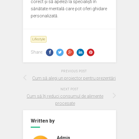
corect și să apelezi la specialiști în
sănătate mentală care pot oferi ghidare
personalizată.
Lifestyle
Share:
PREVIOUS POST
Cum să alegi un proiector pentru prezentări
NEXT POST
Cum să îți reduci consumul de alimente
procesate
Written by
Admin