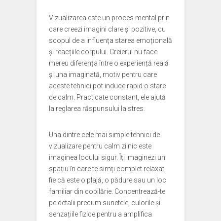
Vizualizarea este un proces mental prin
care creezi imagini clare și pozitive, cu
scopul de a influența starea emoțională
și reacțiile corpului. Creierul nu face
mereu diferența între o experiență reală
și una imaginată, motiv pentru care
aceste tehnici pot induce rapid o stare
de calm. Practicate constant, ele ajută
la reglarea răspunsului la stres.
Una dintre cele mai simple tehnici de
vizualizare pentru calm zilnic este
imaginea locului sigur. Îți imaginezi un
spațiu în care te simți complet relaxat,
fie că este o plajă, o pădure sau un loc
familiar din copilărie. Concentrează-te
pe detalii precum sunetele, culorile și
senzațiile fizice pentru a amplifica