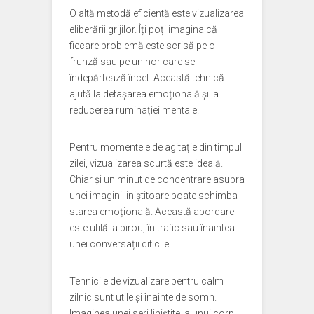
O altă metodă eficientă este vizualizarea
eliberării grijilor. Îți poți imagina că
fiecare problemă este scrisă pe o
frunză sau pe un nor care se
îndepărtează încet. Această tehnică
ajută la detașarea emoțională și la
reducerea ruminației mentale.
Pentru momentele de agitație din timpul
zilei, vizualizarea scurtă este ideală.
Chiar și un minut de concentrare asupra
unei imagini liniștitoare poate schimba
starea emoțională. Această abordare
este utilă la birou, în trafic sau înaintea
unei conversații dificile.
Tehnicile de vizualizare pentru calm
zilnic sunt utile și înainte de somn.
Imaginea unei seri liniștite, a unui corp