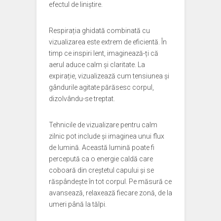
efectul de liniștire.
Respirația ghidată combinată cu
vizualizarea este extrem de eficientă. În
timp ce inspiri lent, imaginează-ți că
aerul aduce calm și claritate. La
expirație, vizualizează cum tensiunea și
gândurile agitate părăsesc corpul,
dizolvându-se treptat.
Tehnicile de vizualizare pentru calm
zilnic pot include și imaginea unui flux
de lumină. Această lumină poate fi
percepută ca o energie caldă care
coboară din creștetul capului și se
răspândește în tot corpul. Pe măsură ce
avansează, relaxează fiecare zonă, de la
umeri până la tălpi.