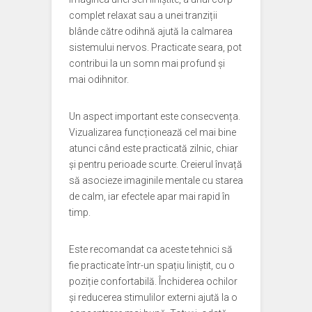
complet relaxat sau a unei tranziții
blânde către odihnă ajută la calmarea
sistemului nervos. Practicate seara, pot
contribui la un somn mai profund și
mai odihnitor.
Un aspect important este consecvența.
Vizualizarea funcționează cel mai bine
atunci când este practicată zilnic, chiar
și pentru perioade scurte. Creierul învață
să asocieze imaginile mentale cu starea
de calm, iar efectele apar mai rapid în
timp.
Este recomandat ca aceste tehnici să
fie practicate într-un spațiu liniștit, cu o
poziție confortabilă. Închiderea ochilor
și reducerea stimulilor externi ajută la o