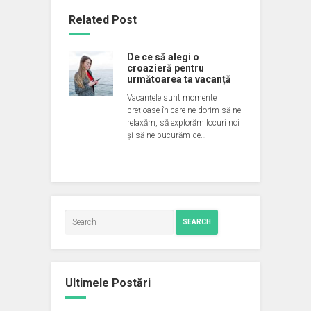
Related Post
De ce să alegi o
croazieră pentru
următoarea ta vacanță
Vacanțele sunt momente
prețioase în care ne dorim să ne
relaxăm, să explorăm locuri noi
și să ne bucurăm de…
SEARCH
Ultimele Postări