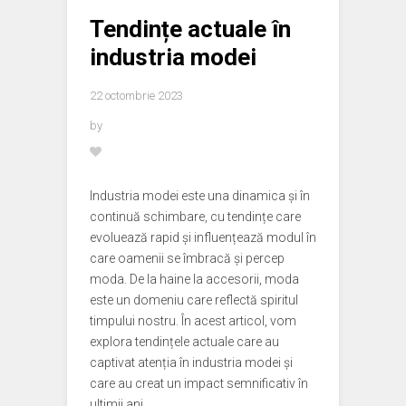
Tendințe actuale în
industria modei
22 octombrie 2023
by
Industria modei este una dinamica și în
continuă schimbare, cu tendințe care
evoluează rapid și influențează modul în
care oamenii se îmbracă și percep
moda. De la haine la accesorii, moda
este un domeniu care reflectă spiritul
timpului nostru. În acest articol, vom
explora tendințele actuale care au
captivat atenția în industria modei și
care au creat un impact semnificativ în
ultimii ani.