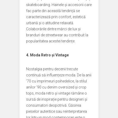
skateboarding. Hainele și accesorii care
fac parte din această tendință se
caracterizează prin confort, estetică
urbană și o atitudine relaxată.
Colaborările dintre mărci de lux și
branduri de streetwear au contribuit la
popularitatea acestei tendințe.
4. Moda Retro și Vintage
Nostalgia pentru decenii trecute
continuă să influențeze moda. De la anii
’70 cu imprimeuri psihedelice, la stilul
anilor ’90 cu denim oversized și crop
tops, moda retro și vintage rămâne o
sursă de inspirație pentru designeri și
consumatori deopotrivă. Găsirea
pieselor autentice sau reinterpretarea
lor într-un mod contemporan este o