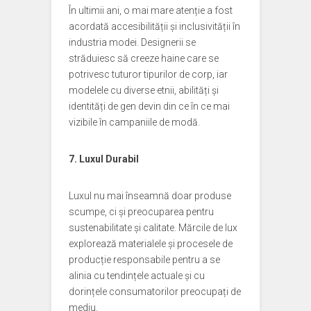
În ultimii ani, o mai mare atenție a fost
acordată accesibilității și inclusivității în
industria modei. Designerii se
străduiesc să creeze haine care se
potrivesc tuturor tipurilor de corp, iar
modelele cu diverse etnii, abilități și
identități de gen devin din ce în ce mai
vizibile în campaniile de modă.
7. Luxul Durabil
Luxul nu mai înseamnă doar produse
scumpe, ci și preocuparea pentru
sustenabilitate și calitate. Mărcile de lux
explorează materialele și procesele de
producție responsabile pentru a se
alinia cu tendințele actuale și cu
dorințele consumatorilor preocupați de
mediu.