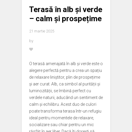
Terasă în alb și verde
– calm și prospețime
21 martie 2025
by
O terasă amenajată în alb și verde este o
alegere perfectă pentru a crea un spațiu
de relaxare liniștitor, plin de prospețime
și aer curat. Alb, ca simbol al purității și
luminozității, se îmbină perfect cu
verdele naturii, aducând un sentiment de
calm și echilibru. Acest duo de culori
poate transforma terasa într-un refugiu
ideal pentru momentele de relaxare,
socializare sau chiar pentru un mic
răsfăț în aer liber. Dacă îți dorești să