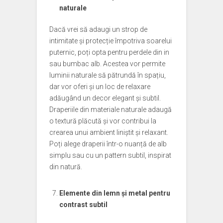
naturale
Dacă vrei să adaugi un strop de
intimitate și protecție împotriva soarelui
puternic, poți opta pentru perdele din in
sau bumbac alb. Acestea vor permite
luminii naturale să pătrundă în spațiu,
dar vor oferi și un loc de relaxare
adăugând un decor elegant și subtil.
Draperiile din materiale naturale adaugă
o textură plăcută și vor contribui la
crearea unui ambient liniștit și relaxant.
Poți alege draperii într-o nuanță de alb
simplu sau cu un pattern subtil, inspirat
din natură.
Elemente din lemn și metal pentru
contrast subtil