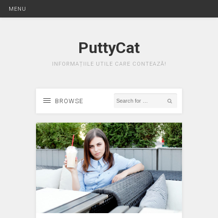
MENU
PuttyCat
INFORMAȚIILE UTILE CARE CONTEAZĂ!
BROWSE