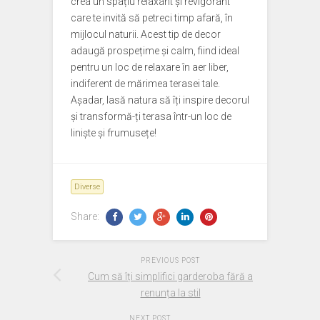
crea un spațiu relaxant și revigorant
care te invită să petreci timp afară, în
mijlocul naturii. Acest tip de decor
adaugă prospețime și calm, fiind ideal
pentru un loc de relaxare în aer liber,
indiferent de mărimea terasei tale.
Așadar, lasă natura să îți inspire decorul
și transformă-ți terasa într-un loc de
liniște și frumusețe!
Diverse
Share:
PREVIOUS POST
Cum să îți simplifici garderoba fără a
renunța la stil
NEXT POST