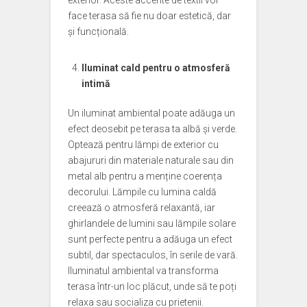
exterior. Aceste accente de textil vor
face terasa să fie nu doar estetică, dar
și funcțională.
Iluminat cald pentru o atmosferă
intimă
Un iluminat ambiental poate adăuga un
efect deosebit pe terasa ta albă și verde.
Optează pentru lămpi de exterior cu
abajururi din materiale naturale sau din
metal alb pentru a menține coerența
decorului. Lămpile cu lumina caldă
creează o atmosferă relaxantă, iar
ghirlandele de lumini sau lămpile solare
sunt perfecte pentru a adăuga un efect
subtil, dar spectaculos, în serile de vară.
Iluminatul ambiental va transforma
terasa într-un loc plăcut, unde să te poți
relaxa sau socializa cu prietenii.