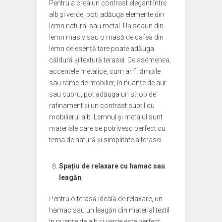
Pentru a crea un contrast elegant între
alb și verde, poți adăuga elemente din
lemn natural sau metal. Un scaun din
lemn masiv sau o masă de cafea din
lemn de esență tare poate adăuga
căldură și textură terasei. De asemenea,
accentele metalice, cum ar fi lămpile
sau rame de mobilier, în nuanțe de aur
sau cupru, pot adăuga un strop de
rafinament și un contrast subtil cu
mobilierul alb. Lemnul și metalul sunt
materiale care se potrivesc perfect cu
tema de natură și simplitate a terasei.
Spațiu de relaxare cu hamac sau
leagăn
Pentru o terasă ideală de relaxare, un
hamac sau un leagăn din material textil
în nuanțe de alb și verde este perfect.