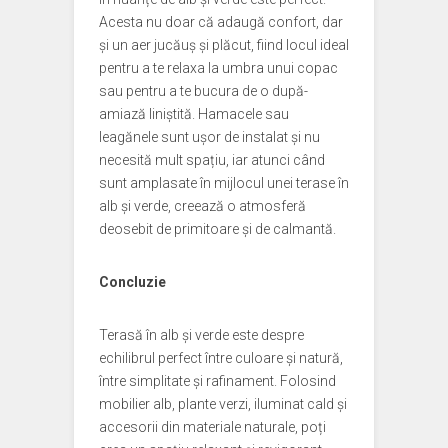
Acesta nu doar că adaugă confort, dar
și un aer jucăuș și plăcut, fiind locul ideal
pentru a te relaxa la umbra unui copac
sau pentru a te bucura de o după-
amiază liniștită. Hamacele sau
leagănele sunt ușor de instalat și nu
necesită mult spațiu, iar atunci când
sunt amplasate în mijlocul unei terase în
alb și verde, creează o atmosferă
deosebit de primitoare și de calmantă.
Concluzie
Terasă în alb și verde este despre
echilibrul perfect între culoare și natură,
între simplitate și rafinament. Folosind
mobilier alb, plante verzi, iluminat cald și
accesorii din materiale naturale, poți