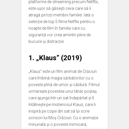
platforme de streaming precum Netflix,
este ușor să găsești ceva care să îi
atragă pe toți membrii familiei. Iată o
selecție de top 5 filme Netflix pentru o
noapte de film în familie care cu
siguranță vor crea amintiri pline de
bucurie și distracție:
1. „Klaus” (2019)
„Klaus” este un film animat de Crăciun
care îmbină magia sărbătorilor cu o
poveste plină de umor și căldură. Filmul
urmărește povestea unui tânăr poștaș
care ajunge într-un sat îndepărtat și îl
întâlnește pe misteriosul Klaus, care îi
inspiră pe copiii din sat să își scrie
scrisori lui Moș Crăciun. Cu o animație
minunată și o poveste inimioară,