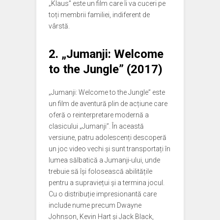
„Klaus” este un film care îi va cuceri pe
toți membrii familiei, indiferent de
vârstă.
2. „Jumanji: Welcome
to the Jungle” (2017)
„Jumanji: Welcome to the Jungle” este
un film de aventură plin de acțiune care
oferă o reinterpretare modernă a
clasicului „Jumanji”. În această
versiune, patru adolescenți descoperă
un joc video vechi și sunt transportați în
lumea sălbatică a Jumanji-ului, unde
trebuie să își folosească abilitățile
pentru a supraviețui și a termina jocul.
Cu o distribuție impresionantă care
include nume precum Dwayne
Johnson, Kevin Hart și Jack Black,