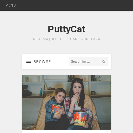
MENU
PuttyCat
INFORMAȚIILE UTILE CARE CONTEAZĂ!
BROWSE