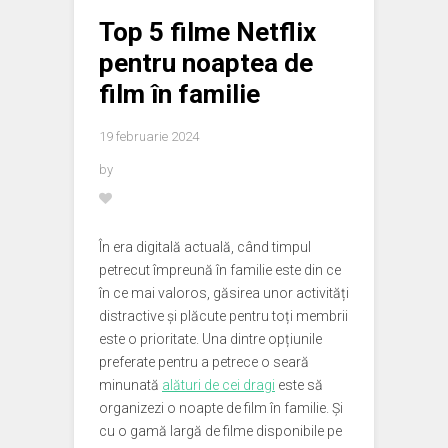
Top 5 filme Netflix
pentru noaptea de
film în familie
19 februarie 2024
by
În era digitală actuală, când timpul
petrecut împreună în familie este din ce
în ce mai valoros, găsirea unor activități
distractive și plăcute pentru toți membrii
este o prioritate. Una dintre opțiunile
preferate pentru a petrece o seară
minunată
alături de cei dragi
este să
organizezi o noapte de film în familie. Și
cu o gamă largă de filme disponibile pe