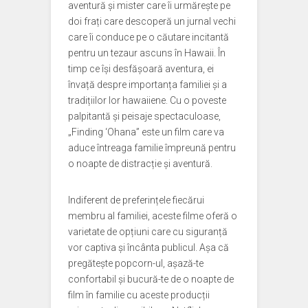
aventură și mister care îi urmărește pe
doi frați care descoperă un jurnal vechi
care îi conduce pe o căutare incitantă
pentru un tezaur ascuns în Hawaii. În
timp ce își desfășoară aventura, ei
învață despre importanța familiei și a
tradițiilor lor hawaiiene. Cu o poveste
palpitantă și peisaje spectaculoase,
„Finding ‘Ohana” este un film care va
aduce întreaga familie împreună pentru
o noapte de distracție și aventură.
Indiferent de preferințele fiecărui
membru al familiei, aceste filme oferă o
varietate de opțiuni care cu siguranță
vor captiva și încânta publicul. Așa că
pregătește popcorn-ul, așază-te
confortabil și bucură-te de o noapte de
film în familie cu aceste producții