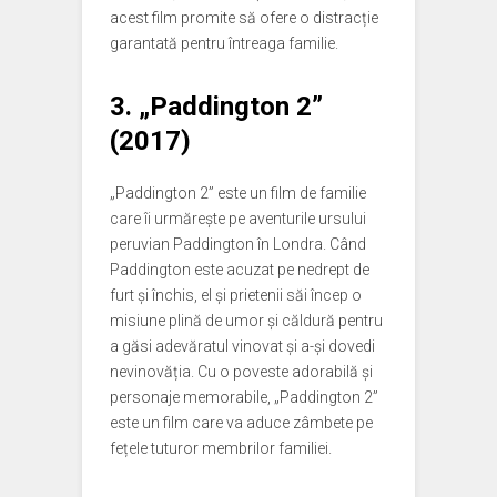
acest film promite să ofere o distracție
garantată pentru întreaga familie.
3. „Paddington 2”
(2017)
„Paddington 2” este un film de familie
care îi urmărește pe aventurile ursului
peruvian Paddington în Londra. Când
Paddington este acuzat pe nedrept de
furt și închis, el și prietenii săi încep o
misiune plină de umor și căldură pentru
a găsi adevăratul vinovat și a-și dovedi
nevinovăția. Cu o poveste adorabilă și
personaje memorabile, „Paddington 2”
este un film care va aduce zâmbete pe
fețele tuturor membrilor familiei.