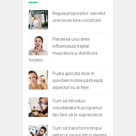
Regula proporțiilor: secretul
unei ținute bine construite
Pierderea unui dinte
influențează treptat
mușcătura și distribuția
forțelor
Pudra aplicată doar în
punctele mobile păstrează
aspectul viu al feței
Cum să introduci
voluntariatul în programul
tău fără să te suprasoliciți
Cum să transformi timpul
petrecut singur într-o alegere,