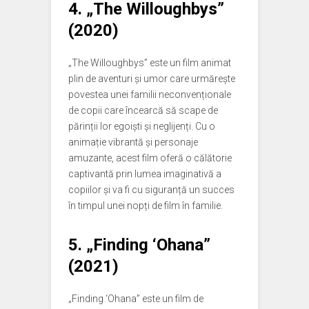
4. „The Willoughbys”
(2020)
„The Willoughbys” este un film animat
plin de aventuri și umor care urmărește
povestea unei familii neconvenționale
de copii care încearcă să scape de
părinții lor egoiști și neglijenți. Cu o
animație vibrantă și personaje
amuzante, acest film oferă o călătorie
captivantă prin lumea imaginativă a
copiilor și va fi cu siguranță un succes
în timpul unei nopți de film în familie.
5. „Finding ‘Ohana”
(2021)
„Finding ‘Ohana” este un film de