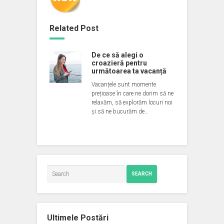
Related Post
De ce să alegi o
croazieră pentru
următoarea ta vacanță
Vacanțele sunt momente
prețioase în care ne dorim să ne
relaxăm, să explorăm locuri noi
și să ne bucurăm de…
SEARCH
Ultimele Postări