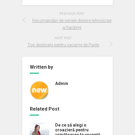
PREVIOUS POST
Recomandări de seriale despre tehnologie
și hacking
NEXT POST
Top destinații pentru vacanțe de Paște
Written by
Admin
Related Post
De ce să alegi o
croazieră pentru
următoarea ta vacanță