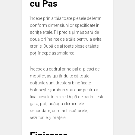
cu Pas
Începe prin a tăia toate piesele de lemn
conform dimensiunilor specificate în
schițele tale. Fii precis și măsoară de
două ori înainte de a tăia pentru a evita
erorile. După ce ai toate piesele tăiate,
poți începe asamblarea.
Începe cu cadrul principal al piesei de
mobilier, asigurându-te că toate
colțurile sunt drepte și bine fixate.
Folosește șuruburi sau cuie pentru a
fixa piesele între ele. După ce cadrul este
gata, poți adăuga elementele
secundare, cum ar fi spătarele,
șezuturile și brațele.