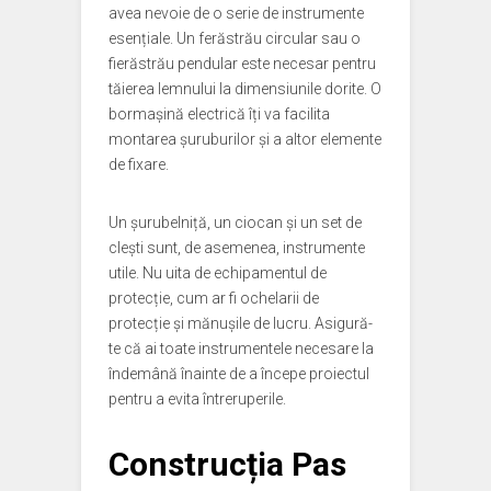
avea nevoie de o serie de instrumente
esențiale. Un ferăstrău circular sau o
fierăstrău pendular este necesar pentru
tăierea lemnului la dimensiunile dorite. O
bormașină electrică îți va facilita
montarea șuruburilor și a altor elemente
de fixare.
Un șurubelniță, un ciocan și un set de
clești sunt, de asemenea, instrumente
utile. Nu uita de echipamentul de
protecție, cum ar fi ochelarii de
protecție și mănușile de lucru. Asigură-
te că ai toate instrumentele necesare la
îndemână înainte de a începe proiectul
pentru a evita întreruperile.
Construcția Pas