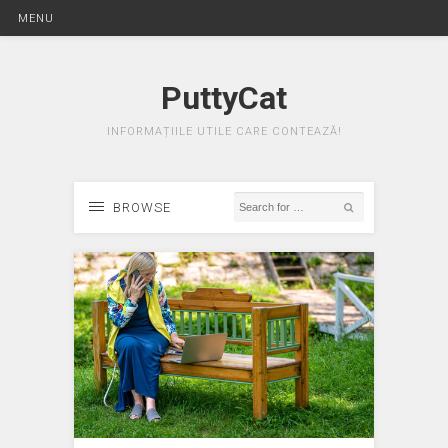
MENU
PuttyCat
INFORMAȚIILE UTILE CARE CONTEAZĂ!
BROWSE