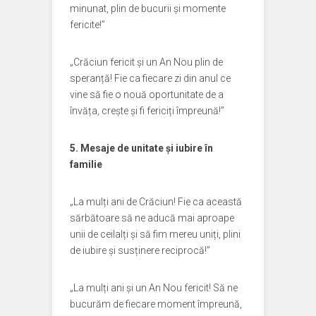
minunat, plin de bucurii și momente
fericite!”
„Crăciun fericit și un An Nou plin de
speranță! Fie ca fiecare zi din anul ce
vine să fie o nouă oportunitate de a
învăța, crește și fi fericiți împreună!”
5. Mesaje de unitate și iubire în
familie
„La mulți ani de Crăciun! Fie ca această
sărbătoare să ne aducă mai aproape
unii de ceilalți și să fim mereu uniți, plini
de iubire și susținere reciprocă!”
„La mulți ani și un An Nou fericit! Să ne
bucurăm de fiecare moment împreună,