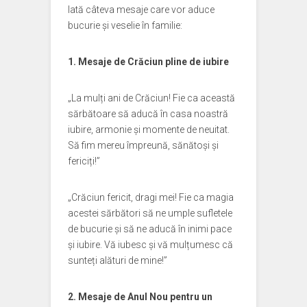
Iată câteva mesaje care vor aduce
bucurie și veselie în familie:
1. Mesaje de Crăciun pline de iubire
„La mulți ani de Crăciun! Fie ca această
sărbătoare să aducă în casa noastră
iubire, armonie și momente de neuitat.
Să fim mereu împreună, sănătoși și
fericiți!”
„Crăciun fericit, dragi mei! Fie ca magia
acestei sărbători să ne umple sufletele
de bucurie și să ne aducă în inimi pace
și iubire. Vă iubesc și vă mulțumesc că
sunteți alături de mine!”
2. Mesaje de Anul Nou pentru un