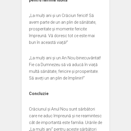
pentru familia iubită
„La mulți ani și un Crăciun fericit! Să
avem parte de un an plin de sănătate,
prosperitate și momente fericite
împreună. Vă doresc tot ce este mai
bun în această viață!”
„La mulți ani și un An Nou binecuvântat!
Fie ca Dumnezeu să vă aducă în viață
multă sănătate, fericire și prosperitate.
Să aveți un an plin de împliniri!”
Concluzie
Crăciunul și Anul Nou sunt sărbători
care ne aduc împreună și ne reamintesc
cât de importantă este familia. Urările de
„La mulți ani” pentru aceste sărbători