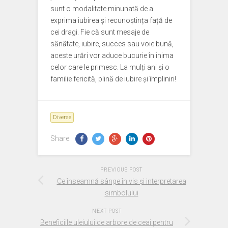
sunt o modalitate minunată de a
exprima iubirea și recunoștința față de
cei dragi. Fie că sunt mesaje de
sănătate, iubire, succes sau voie bună,
aceste urări vor aduce bucurie în inima
celor care le primesc. La mulți ani și o
familie fericită, plină de iubire și împliniri!
Diverse
Share:
PREVIOUS POST
Ce înseamnă sânge în vis și interpretarea
simbolului
NEXT POST
Beneficiile uleiului de arbore de ceai pentru