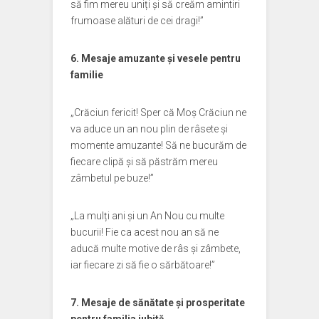
să fim mereu uniți și să creăm amintiri
frumoase alături de cei dragi!”
6. Mesaje amuzante și vesele pentru
familie
„Crăciun fericit! Sper că Moș Crăciun ne
va aduce un an nou plin de râsete și
momente amuzante! Să ne bucurăm de
fiecare clipă și să păstrăm mereu
zâmbetul pe buze!”
„La mulți ani și un An Nou cu multe
bucurii! Fie ca acest nou an să ne
aducă multe motive de râs și zâmbete,
iar fiecare zi să fie o sărbătoare!”
7. Mesaje de sănătate și prosperitate