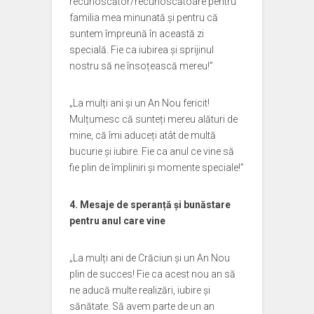
recunoscător/recunoscătoare pentru
familia mea minunată și pentru că
suntem împreună în această zi
specială. Fie ca iubirea și sprijinul
nostru să ne însoțească mereu!”
„La mulți ani și un An Nou fericit!
Mulțumesc că sunteți mereu alături de
mine, că îmi aduceți atât de multă
bucurie și iubire. Fie ca anul ce vine să
fie plin de împliniri și momente speciale!”
4. Mesaje de speranță și bunăstare
pentru anul care vine
„La mulți ani de Crăciun și un An Nou
plin de succes! Fie ca acest nou an să
ne aducă multe realizări, iubire și
sănătate. Să avem parte de un an