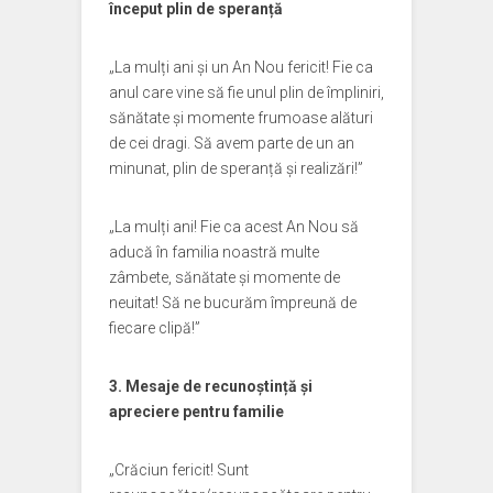
început plin de speranță
„La mulți ani și un An Nou fericit! Fie ca
anul care vine să fie unul plin de împliniri,
sănătate și momente frumoase alături
de cei dragi. Să avem parte de un an
minunat, plin de speranță și realizări!”
„La mulți ani! Fie ca acest An Nou să
aducă în familia noastră multe
zâmbete, sănătate și momente de
neuitat! Să ne bucurăm împreună de
fiecare clipă!”
3. Mesaje de recunoștință și
apreciere pentru familie
„Crăciun fericit! Sunt