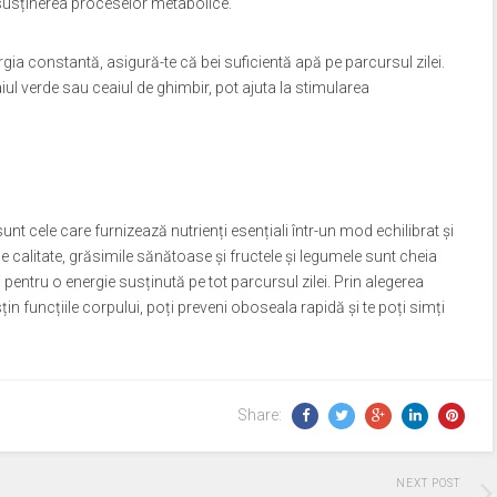
i susținerea proceselor metabolice.
gia constantă, asigură-te că bei suficientă apă pe parcursul zilei.
iul verde sau ceaiul de ghimbir, pot ajuta la stimularea
nt cele care furnizează nutrienți esențiali într-un mod echilibrat și
 calitate, grăsimile sănătoase și fructele și legumele sunt cheia
ntru o energie susținută pe tot parcursul zilei. Prin alegerea
țin funcțiile corpului, poți preveni oboseala rapidă și te poți simți
Share:
NEXT POST