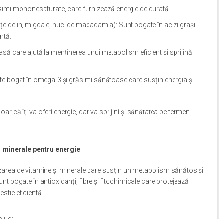
ăsimi mononesaturate, care furnizează energie de durată.
e de in, migdale, nuci de macadamia): Sunt bogate în acizi grași
ntă.
să care ajută la menținerea unui metabolism eficient și sprijină
te bogat în omega-3 și grăsimi sănătoase care susțin energia și
că îți va oferi energie, dar va sprijini și sănătatea pe termen
i minerale pentru energie
nizarea de vitamine și minerale care susțin un metabolism sănătos și
nt bogate în antioxidanți, fibre și fitochimicale care protejează
stie eficientă.
clud: