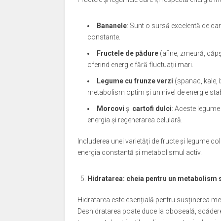
Bananele
: Sunt o sursă excelentă de car
constante.
Fructele de pădure
(afine, zmeură, căpș
oferind energie fără fluctuații mari.
Legume cu frunze verzi
(spanac, kale, 
metabolism optim și un nivel de energie stab
Morcovi
și
cartofi dulci
: Aceste legume
energia și regenerarea celulară.
Includerea unei varietăți de fructe și legume col
energia constantă și metabolismul activ.
Hidratarea: cheia pentru un metabolism 
Hidratarea este esențială pentru susținerea me
Deshidratarea poate duce la oboseală, scăderea