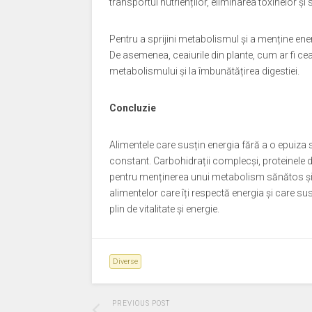
transportul nutrienților, eliminarea toxinelor ș
Pentru a sprijini metabolismul și a menține ener
De asemenea, ceaiurile din plante, cum ar fi cea
metabolismului și la îmbunătățirea digestiei.
Concluzie
Alimentele care susțin energia fără a o epuiza su
constant. Carbohidrații complecși, proteinele de
pentru menținerea unui metabolism sănătos și pe
alimentelor care îți respectă energia și care sus
plin de vitalitate și energie.
Diverse
PREVIOUS POST