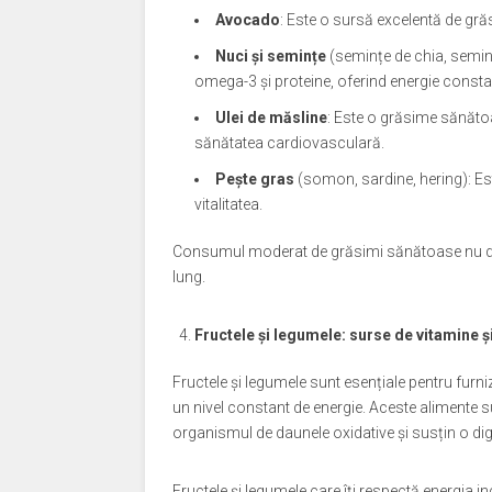
Avocado
: Este o sursă excelentă de gr
Nuci și semințe
(semințe de chia, seminț
omega-3 și proteine, oferind energie consta
Ulei de măsline
: Este o grăsime sănătoa
sănătatea cardiovasculară.
Pește gras
(somon, sardine, hering): Es
vitalitatea.
Consumul moderat de grăsimi sănătoase nu doar 
lung.
Fructele și legumele: surse de vitamine ș
Fructele și legumele sunt esențiale pentru fur
un nivel constant de energie. Aceste alimente su
organismul de daunele oxidative și susțin o dige
Fructele și legumele care îți respectă energia in