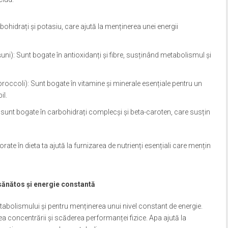
bohidrați și potasiu, care ajută la menținerea unei energii
uni): Sunt bogate în antioxidanți și fibre, susținând metabolismul și
broccoli): Sunt bogate în vitamine și minerale esențiale pentru un
il.
 sunt bogate în carbohidrați complecși și beta-caroten, care susțin
orate în dieta ta ajută la furnizarea de nutrienți esențiali care mențin
sănătos și energie constantă
tabolismului și pentru menținerea unui nivel constant de energie.
 concentrării și scăderea performanței fizice. Apa ajută la