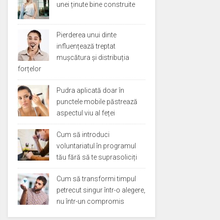
unei ținute bine construite
Pierderea unui dinte
influențează treptat
mușcătura și distribuția
forțelor
Pudra aplicată doar în
punctele mobile păstrează
aspectul viu al feței
Cum să introduci
voluntariatul în programul
tău fără să te suprasoliciți
Cum să transformi timpul
petrecut singur într-o alegere,
nu într-un compromis