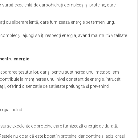
t o sursă excelentă de carbohidrați complecși și proteine, care
ți cu eliberare lentă, care furnizează energie pe termen lung.
 complecși, ajungi să îți respecți energia, având mai multă vitalitate
 pentru energie
 repararea țesuturilor, dar și pentru susținerea unui metabolism
contribuie la menținerea unui nivel constant de energie, întrucât
ii, oferind o senzație de sațietate prelungită și prevenind
ergia includ:
surse excelente de proteine care furnizează energie de durată.
tele nu doar că este bogat în proteine, dar conține și acizi grași