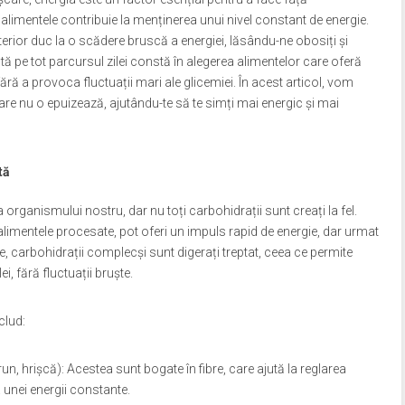
 alimentele contribuie la menținerea unui nivel constant de energie.
lterior duc la o scădere bruscă a energiei, lăsându-ne obosiți și
tă pe tot parcursul zilei constă în alegerea alimentelor care oferă
ără a provoca fluctuații mari ale glicemiei. În acest articol, vom
care nu o epuizează, ajutându-te să te simți mai energic și mai
tă
 organismului nostru, dar nu toți carbohidrații sunt creați la fel.
 alimentele procesate, pot oferi un impuls rapid de energie, dar urmat
e, carbohidrații complecși sunt digerați treptat, ceea ce permite
i, fără fluctuații bruște.
clud:
un, hrișcă): Acestea sunt bogate în fibre, care ajută la reglarea
 unei energii constante.