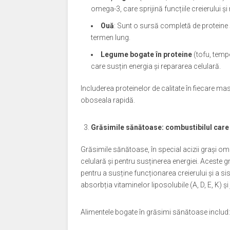
omega-3, care sprijină funcțiile creierului ș
Ouă
: Sunt o sursă completă de proteine ș
termen lung.
Legume bogate în proteine
(tofu, temp
care susțin energia și repararea celulară.
Includerea proteinelor de calitate în fiecare ma
oboseala rapidă.
Grăsimile sănătoase: combustibilul care 
Grăsimile sănătoase, în special acizii grași o
celulară și pentru susținerea energiei. Aceste g
pentru a susține funcționarea creierului și a 
absorbția vitaminelor liposolubile (A, D, E, K) ș
Alimentele bogate în grăsimi sănătoase includ: