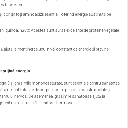
i metabolismul.
i conțin toți aminoacizii esențiali, oferind energie susținută pe
eh, quinoa, năut): Acestea sunt surse excelente de proteine vegetale
să ajută la menținerea unui nivel constant de energie și previne
sprijină energia
mega-3 și grăsimile mononesaturate, sunt esențiale pentru sănătatea
răsimi sunt folosite de corpul nostru pentru a construi celule și
sistemului nervos. De asemenea, grăsimile sănătoase ajută la
i joacă un rol crucial în echilibrul hormonal.