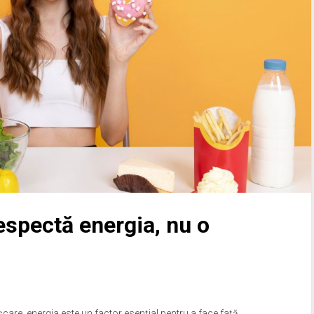
respectă energia, nu o
șcare, energia este un factor esențial pentru a face față