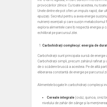
provocărilor zilnice. Cu toate acestea, nu toate
Unele dintre ele pot oferi un impuls rapid, dar u
epuizați. Secretul pentru a avea energie susținu
nutrienți esențiali și care susțin metabolismul f
explora alimentele care îți respectă energia și 
echilibrat pe parcursul zilei.
Carbohidrați complecși: energia de dura
Carbohidrații sunt principala sursă de energie a
Carbohidrații simpli, precum zahărul rafinat și
de o scădere bruscă a acesteia. Pe de altă part
eliberarea constantă de energie pe parcursul zile
Alimentele bogate în carbohidrați complecși in
Cereale integrale
(ovăz, quinoa, orez br
nivelului de zahăr din sânge și la menținerea