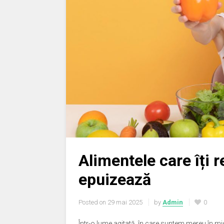
Alimentele care îți 
epuizează
Posted on
29 mai 2025
by
Admin
0
Într-o lume agitată, în care suntem mereu în mi