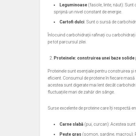
Leguminoase
(fasole, linte, năut): Sun
sprijină un nivel constant de energie.
Cartofi dulci
: Sunt o sursă de carbohidra
Înlocuind carbohidrații rafinați cu carbohidrați
pe tot parcursul zilei.
Proteinele: construirea unei baze solide
Proteinele sunt esențiale pentru construirea și
eficient. Consumul de proteine în fiecare masă 
acestea sunt digerate mai lent decât carbohidraț
fluctuațiile mari de zahăr din sânge.
Surse excelente de proteine care îți respectă en
Carne slabă
(pui, curcan): Acestea sunt 
Pește gras
(somon, sardine, macrou): Peș