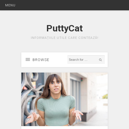
MENU
PuttyCat
INFORMAȚIILE UTILE CARE CONTEAZĂ!
BROWSE