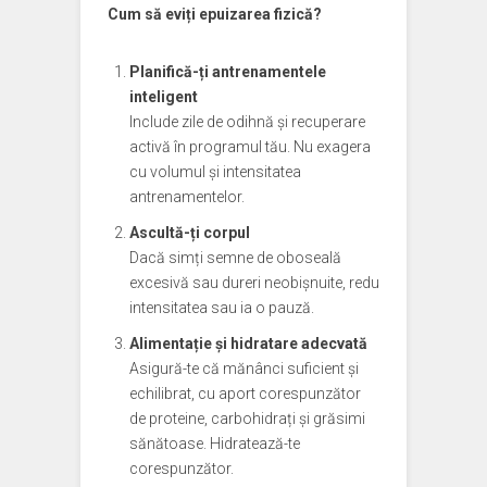
Cum să eviți epuizarea fizică?
Planifică-ți antrenamentele
inteligent
Include zile de odihnă și recuperare
activă în programul tău. Nu exagera
cu volumul și intensitatea
antrenamentelor.
Ascultă-ți corpul
Dacă simți semne de oboseală
excesivă sau dureri neobișnuite, redu
intensitatea sau ia o pauză.
Alimentație și hidratare adecvată
Asigură-te că mănânci suficient și
echilibrat, cu aport corespunzător
de proteine, carbohidrați și grăsimi
sănătoase. Hidratează-te
corespunzător.