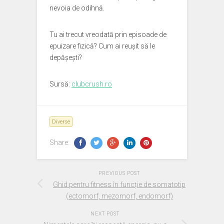
nevoia de odihnă.
Tu ai trecut vreodată prin episoade de
epuizare fizică? Cum ai reușit să le
depășești?
Sursă:
clubcrush.ro
Diverse
Share:
PREVIOUS POST
Ghid pentru fitness în funcție de somatotip
(ectomorf, mezomorf, endomorf)
NEXT POST