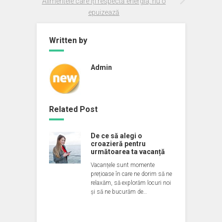
Alimentele care îți respectă energia, nu o
epuizează
Written by
Admin
Related Post
De ce să alegi o
croazieră pentru
următoarea ta vacanță
Vacanțele sunt momente
prețioase în care ne dorim să ne
relaxăm, să explorăm locuri noi
și să ne bucurăm de…