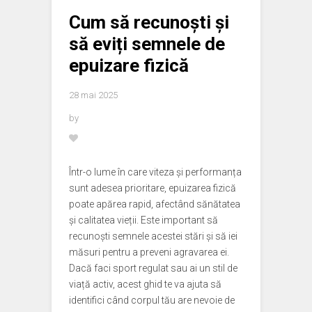
Cum să recunoști și
să eviți semnele de
epuizare fizică
28 mai 2025
by
Într-o lume în care viteza și performanța
sunt adesea prioritare, epuizarea fizică
poate apărea rapid, afectând sănătatea
și calitatea vieții. Este important să
recunoști semnele acestei stări și să iei
măsuri pentru a preveni agravarea ei.
Dacă faci sport regulat sau ai un stil de
viață activ, acest ghid te va ajuta să
identifici când corpul tău are nevoie de