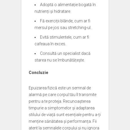
Adoptă o alimentație bogată în
nutrienți și hidratare.
Fă exerciții blânde, cum ar fi
mersul pe jos sau stretching-ul.
Evită stimulentele, cum ar fi
cafeaua în exces.
Consultă un specialist dacă
starea nu se îmbunătățește.
Concluzie
Epuizarea fizică este un semnal de
alarmă pe care corpul tău îl transmite
pentru a te proteja. Recunoașterea
timpurie a simptomelor și adaptarea
stilului de viață sunt esențiale pentru a-ți
menține sănătatea și performanța. Fii
atent la semnalele corpului și nu ignora