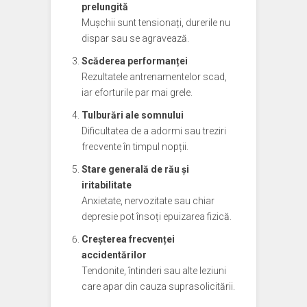
prelungită
Mușchii sunt tensionați, durerile nu
dispar sau se agravează.
Scăderea performanței
Rezultatele antrenamentelor scad,
iar eforturile par mai grele.
Tulburări ale somnului
Dificultatea de a adormi sau treziri
frecvente în timpul nopții.
Stare generală de rău și
iritabilitate
Anxietate, nervozitate sau chiar
depresie pot însoți epuizarea fizică.
Creșterea frecvenței
accidentărilor
Tendonite, întinderi sau alte leziuni
care apar din cauza suprasolicitării.