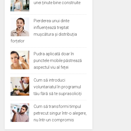
unei ținute bine construite
Pierderea unui dinte
influențează treptat
mușcătura și distribuția
forțelor
Pudra aplicată doar în
punctele mobile păstrează
aspectul viu al feței
Cum să introduci
voluntariatul în programul
tău fără să te suprasoliciți
Cum să transformi timpul
petrecut singur într-o alegere,
nu într-un compromis