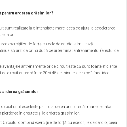
t pentru arderea grăsimilor?
rcuit sunt realizate la o intensitate mare, ceea ce ajută la accelerarea
e calorii.
rea exercițiilor de forță cu cele de cardio stimulează
nua să arzi calorii și după ce ai terminat antrenamentul (efectul de
re avantajele antrenamentelor de circuit este că sunt foarte eficiente
 de circuit durează între 20 și 45 de minute, ceea ce îl face ideal
.
ru arderea grăsimilor
 circuit sunt excelente pentru arderea unui număr mare de calorii
a pierderea în greutate și la arderea grăsimilor.
r
: Circuitul combină exercițiile de forță cu exercițiile de cardio, ceea