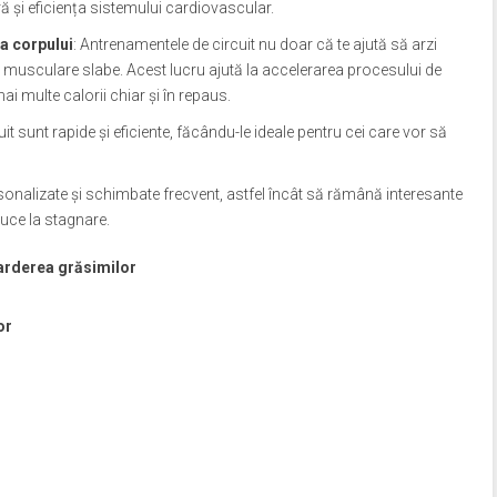
 și eficiența sistemului cardiovascular.
a corpului
: Antrenamentele de circuit nu doar că te ajută să arzi
i musculare slabe. Acest lucru ajută la accelerarea procesului de
i multe calorii chiar și în repaus.
it sunt rapide și eficiente, făcându-le ideale pentru cei care vor să
personalizate și schimbate frecvent, astfel încât să rămână interesante
duce la stagnare.
arderea grăsimilor
or