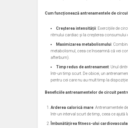
Cum funcționează antrenamentele de circui
Creșterea intensității
: Exercițiile de ci
ritmului cardiac și la creșterea consumului d
Maximizarea metabolismului
: Combina
metabolismul, ceea ce înseamnă că vei conti
afterburn).
Timp redus de antrenament
: Unul dint
într-un timp scurt. De obicei, un antrenament
pentru cei care nu au mult timp la dispoziție
Beneficiile antrenamentelor de circuit pent
Arderea calorică mare
: Antrenamentele de
într-un interval scurt de timp, ceea ce ajută l
Îmbunătățirea fitness-ului cardiovascula