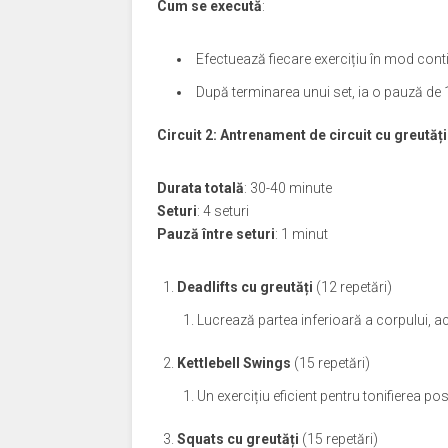
Cum se execută
:
Efectuează fiecare exercițiu în mod conti
După terminarea unui set, ia o pauză de 1
Circuit 2: Antrenament de circuit cu greutăți
Durata totală
: 30-40 minute
Seturi
: 4 seturi
Pauză între seturi
: 1 minut
Deadlifts cu greutăți
(12 repetări)
Lucrează partea inferioară a corpului, act
Kettlebell Swings
(15 repetări)
Un exercițiu eficient pentru tonifierea pos
Squats cu greutăți
(15 repetări)