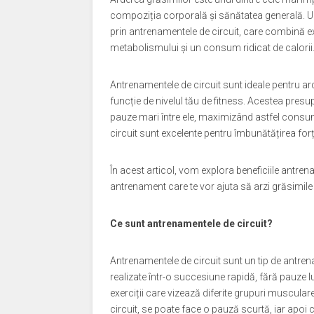
compoziția corporală și sănătatea generală. Un
prin antrenamentele de circuit, care combină exe
metabolismului și un consum ridicat de calorii
Antrenamentele de circuit sunt ideale pentru ard
funcție de nivelul tău de fitness. Acestea presu
pauze mari între ele, maximizând astfel consum
circuit sunt excelente pentru îmbunătățirea forței
În acest articol, vom explora beneficiile antre
antrenament care te vor ajuta să arzi grăsimile ef
Ce sunt antrenamentele de circuit?
Antrenamentele de circuit sunt un tip de antren
realizate într-o succesiune rapidă, fără pauze lu
exerciții care vizează diferite grupuri muscular
circuit, se poate face o pauză scurtă, iar apoi ci