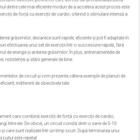
ul dintre cele mai eficiente moduri de a accelera acest proces este
rciții de forță cu exerciții de cardio, oferind o stimulare intensă a
.
erea grăsimilor, deoarece sunt rapide, eficiente și pot fi adaptate în
pun efectuarea unui set de exerciții într-o succesiune rapidă, fără
ul de energie și arderea grăsimilor. În plus, antrenamentele de
, rezistenței și stării generale de bine.
namentelor de circuit și vom prezenta câteva exemple de planuri de
icient, indiferent de obiectivele tale.
ament care combină exerciții de forță cu exerciții de cardio,
ngi între ele. De obicei, un circuit constă dintr-o serie de 5-10
e și care sunt realizate într-un timp scurt. După terminarea unui
rcuitul este repetat.