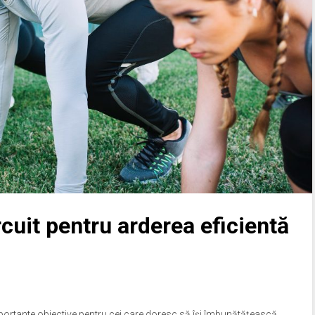
cuit pentru arderea eficientă
mportante obiective pentru cei care doresc să își îmbunătățească