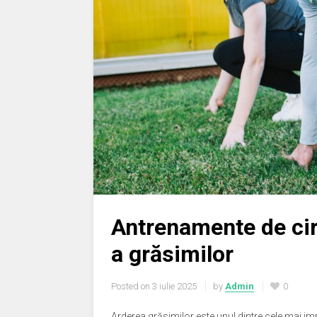
Antrenamente de cir
a grăsimilor
Posted on
3 iulie 2025
by
Admin
0
Arderea grăsimilor este unul dintre cele mai i