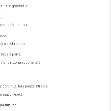
 arderea grăsimilor.
i)
uperioară a corpului.
icior)
țirea echilibrului.
 fiecare parte)
similor din zona abdominală.
ă continuă, fără pauză între ele.
minut și repetă.
grăsimilor