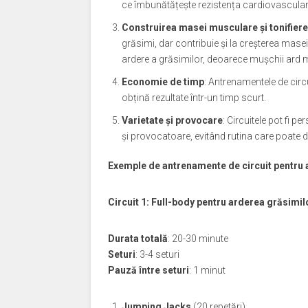
ce îmbunătățește rezistența cardiovasculară
Construirea masei musculare și tonifiere
grăsimi, dar contribuie și la creșterea mase
ardere a grăsimilor, deoarece mușchii ard ma
Economie de timp
: Antrenamentele de circu
obțină rezultate într-un timp scurt.
Varietate și provocare
: Circuitele pot fi 
și provocatoare, evitând rutina care poate 
Exemple de antrenamente de circuit pentru 
Circuit 1: Full-body pentru arderea grăsimil
Durata totală
: 20-30 minute
Seturi
: 3-4 seturi
Pauză între seturi
: 1 minut
Jumping Jacks
(20 repetări)