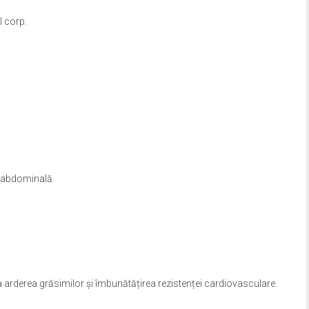
l corp.
a abdominală.
la arderea grăsimilor și îmbunătățirea rezistenței cardiovasculare.