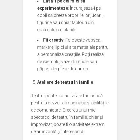
Lasă-i pe cei mici să
experimenteze
: Încurajează-i pe
copii să creeze propriile lor jucării,
figurine sau chiar tablouri din
materiale reciclabile.
Fii creativ
: Folosește vopsea,
markere, lipici și alte materiale pentru
a personaliza creațiile. Poți realiza,
de exemplu, vaze din sticle sau
păpuși din piese de carton.
Ateliere de teatru în familie
Teatrul poate fi o activitate fantastică
pentru a dezvolta imaginația și abilitățile
de comunicare. Crearea unui mic
spectacol de teatru în familie, chiar și
improvizat, poate fi o activitate extrem
de amuzantă și interesantă.