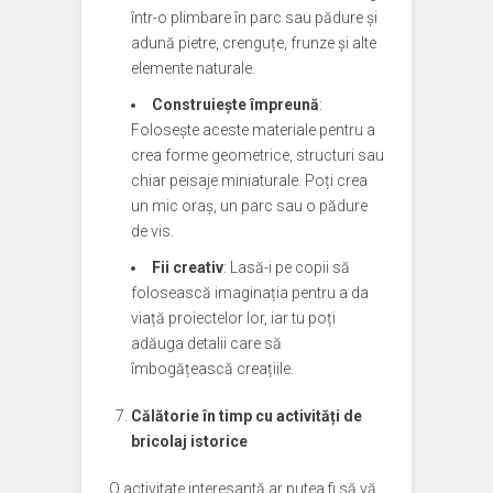
într-o plimbare în parc sau pădure și
adună pietre, crenguțe, frunze și alte
elemente naturale.
Construiește împreună
:
Folosește aceste materiale pentru a
crea forme geometrice, structuri sau
chiar peisaje miniaturale. Poți crea
un mic oraș, un parc sau o pădure
de vis.
Fii creativ
: Lasă-i pe copii să
folosească imaginația pentru a da
viață proiectelor lor, iar tu poți
adăuga detalii care să
îmbogățească creațiile.
Călătorie în timp cu activități de
bricolaj istorice
O activitate interesantă ar putea fi să vă