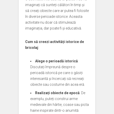
imaginați că sunteți călători în timp și
să creați obiecte care ar putea fi folosite
în diverse perioade istorice. Aceasta
activitate nu doar că stimulează
imaginația, dar poate fi și educativă.
Cum să creezi activități istorice de
bricolaj
:
Alege o perioadă istorică
:
Discutați împreună despre o
perioadă istorică pe care o găsiți
interesantă și încercați să recreați
obiecte sau costume din acea eră.
Realizați obiecte de epocă
: De
exemplu, puteți construi arme
medievale din hârtie, coase sau picta
haine inspirate dintr-o anumită