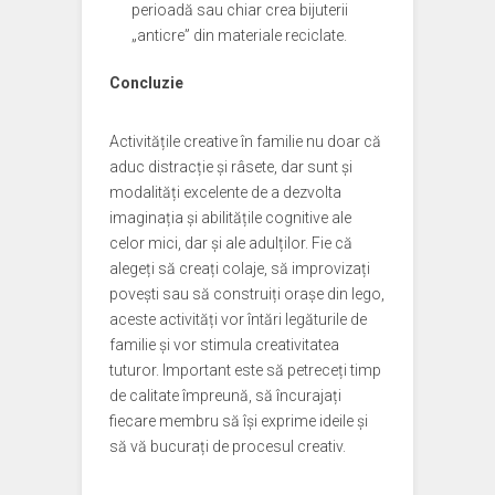
perioadă sau chiar crea bijuterii
„anticre” din materiale reciclate.
Concluzie
Activitățile creative în familie nu doar că
aduc distracție și râsete, dar sunt și
modalități excelente de a dezvolta
imaginația și abilitățile cognitive ale
celor mici, dar și ale adulților. Fie că
alegeți să creați colaje, să improvizați
povești sau să construiți orașe din lego,
aceste activități vor întări legăturile de
familie și vor stimula creativitatea
tuturor. Important este să petreceți timp
de calitate împreună, să încurajați
fiecare membru să își exprime ideile și
să vă bucurați de procesul creativ.