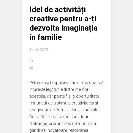
Idei de activități
creative pentru a-ți
dezvolta imaginația
în familie
2 iulie 2025
by
Petrecerea timpului în familie nu doar că
întărește legăturile dintre membrii
acesteia, dar poate fi și o oportunitate
minunată de a stimula creativitatea și
imaginația celor mici, dar și a adulților.
Activitățile creative nu sunt doar
distracție, ci și un mod de a încuraja
gândirea inovatoare, rezolvarea