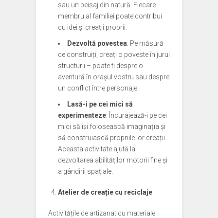
sau un peisaj din natură. Fiecare
membru al familiei poate contribui
cu idei și creații proprii.
Dezvoltă povestea
: Pe măsură
ce construiți, creați o poveste în jurul
structurii – poate fi despre o
aventură în orașul vostru sau despre
un conflict între personaje.
Lasă-i pe cei mici să
experimenteze
: Încurajează-i pe cei
mici să își folosească imaginația și
să construiască propriile lor creații.
Aceasta activitate ajută la
dezvoltarea abilităților motorii fine și
a gândirii spațiale.
Atelier de creație cu reciclaje
Activitățile de artizanat cu materiale