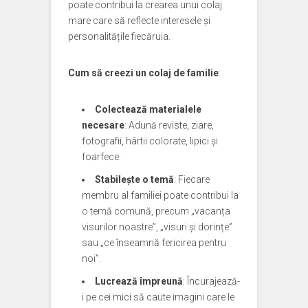
poate contribui la crearea unui colaj
mare care să reflecte interesele și
personalitățile fiecăruia.
Cum să creezi un colaj de familie
:
Colectează materialele
necesare
: Adună reviste, ziare,
fotografii, hârtii colorate, lipici și
foarfece.
Stabilește o temă
: Fiecare
membru al familiei poate contribui la
o temă comună, precum „vacanța
visurilor noastre”, „visuri și dorințe”
sau „ce înseamnă fericirea pentru
noi”.
Lucrează împreună
: Încurajează-
i pe cei mici să caute imagini care le