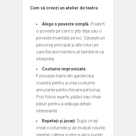
Cum să creezi un atelier de teatru
:
Alege o poveste simplă
: Poate fi
o poveste pe care o știți deja sau o
poveste inventată pe loc. Găsește un
personaj principal și alte roluri pe
care fiecare membru al familiei le va
interpreta.
Costume improvizate
:
Folosește haine din garderoba
voastră pentru a crea costume
amuzante pentru fiecare personaj.
Poți folosi eșarfe, pălării sau chiar
pături pentru a adăuga detalii
interesante.
Repetați și jucați
: După ce ați
creat costumele și ați învățat rolurile,
repetați câteva scene și apoi puneți