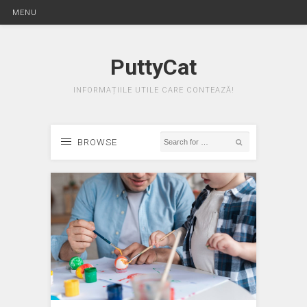
MENU
PuttyCat
INFORMAȚIILE UTILE CARE CONTEAZĂ!
BROWSE