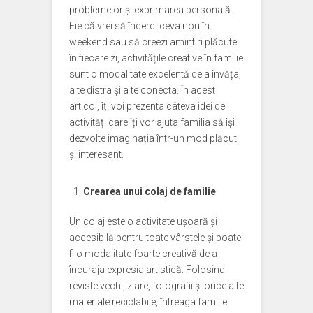
problemelor și exprimarea personală.
Fie că vrei să încerci ceva nou în
weekend sau să creezi amintiri plăcute
în fiecare zi, activitățile creative în familie
sunt o modalitate excelentă de a învăța,
a te distra și a te conecta. În acest
articol, îți voi prezenta câteva idei de
activități care îți vor ajuta familia să își
dezvolte imaginația într-un mod plăcut
și interesant.
Crearea unui colaj de familie
Un colaj este o activitate ușoară și
accesibilă pentru toate vârstele și poate
fi o modalitate foarte creativă de a
încuraja expresia artistică. Folosind
reviste vechi, ziare, fotografii și orice alte
materiale reciclabile, întreaga familie