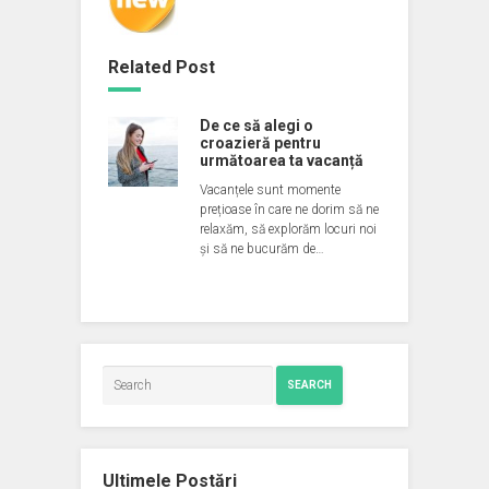
Related Post
De ce să alegi o
croazieră pentru
următoarea ta vacanță
Vacanțele sunt momente
prețioase în care ne dorim să ne
relaxăm, să explorăm locuri noi
și să ne bucurăm de…
SEARCH
Ultimele Postări