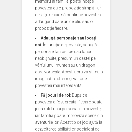
membru al familiei poate începe
povestea cu o propoziție simplă, iar
ceilalți trebuie să continue povestea
adăugând câte un detaliu sau o
propoziție fiecare.
Adaugă personaje sau locații
noi
: În funcție de poveste, adaugă
personaje fantastice sau locuri
neobișnuite, precum un castel pe
vârful unui munte sau un dragon
care vorbește. Acest lucru va stimula
imaginația tuturor și va face
povestea mai interesantă.
Fă jocuri de rol
: După ce
povestea a fost creată, fiecare poate
juca rolul unui personaj din poveste,
iar familia poate improviza scene din
aventurile lor. Acest tip de joc ajută la
dezvoltarea abilităților sociale și de