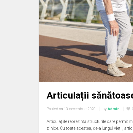
Articulații sănătoase
Posted on
13 decembrie 2023
by
Admin
Articulațiile reprezintă structurile care permit 
zilnice. Cu toate acestea, de-a lungul vieții, art