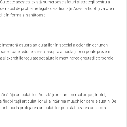
Cu toate acestea, există numeroase sfaturi și strategii pentru a
e riscul de probleme legate de articulații. Acest articol îți va oferi
ațiile în formă și sănătoase.
imentară asupra articulațiilor, în special a celor din genunchi,
oase poate reduce stresul asupra articulațiilor și poate preveni
t și exercițiile regulate pot ajuta la menținerea greutății corporale
sănătății articulațiilor. Activități precum mersul pe jos, înotul,
flexibilității articulațiilor și la întărirea mușchilor care le susțin. De
ontribui la protejarea articulațiilor prin stabilizarea acestora.