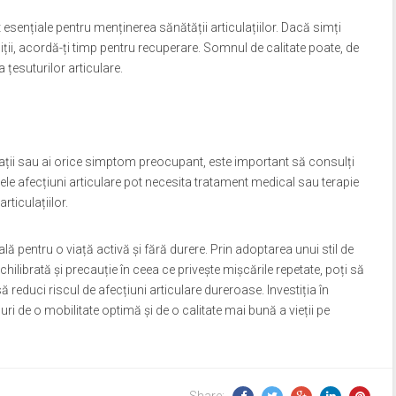
sențiale pentru menținerea sănătății articulațiilor. Dacă simți
ții, acordă-ți timp pentru recuperare. Somnul de calitate poate, de
țesuturilor articulare.
lații sau ai orice simptom preocupant, este important să consulți
le afecțiuni articulare pot necesita tratament medical sau terapie
rticulațiilor.
lă pentru o viață activă și fără durere. Prin adoptarea unui stil de
chilibrată și precauție în ceea ce privește mișcările repetate, poți să
să reduci riscul de afecțiuni articulare dureroase. Investiția în
curi de o mobilitate optimă și de o calitate mai bună a vieții pe