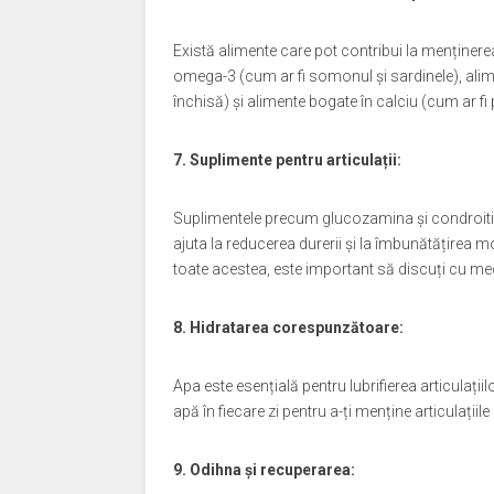
Există alimente care pot contribui la menținerea 
omega-3 (cum ar fi somonul și sardinele), alime
închisă) și alimente bogate în calciu (cum ar fi 
7. Suplimente pentru articulații:
Suplimentele precum glucozamina și condroitina 
ajuta la reducerea durerii și la îmbunătățirea mo
toate acestea, este important să discuți cu med
8. Hidratarea corespunzătoare:
Apa este esențială pentru lubrifierea articulațiilo
apă în fiecare zi pentru a-ți menține articulații
9. Odihna și recuperarea: