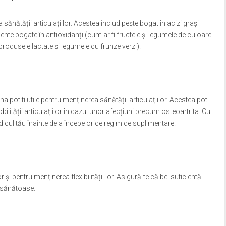
sănătății articulațiilor. Acestea includ pește bogat în acizi grași
nte bogate în antioxidanți (cum ar fi fructele și legumele de culoare
produsele lactate și legumele cu frunze verzi).
pot fi utile pentru menținerea sănătății articulațiilor. Acestea pot
bilității articulațiilor în cazul unor afecțiuni precum osteoartrita. Cu
icul tău înainte de a începe orice regim de suplimentare.
r și pentru menținerea flexibilității lor. Asigură-te că bei suficientă
le sănătoase.