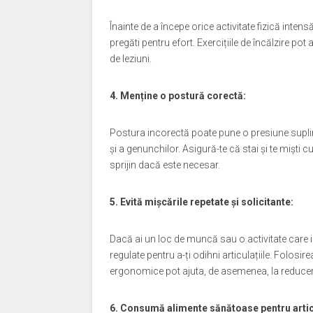
Înainte de a începe orice activitate fizică intens
pregăti pentru efort. Exercițiile de încălzire pot 
de leziuni.
4. Menține o postură corectă:
Postura incorectă poate pune o presiune suplim
și a genunchilor. Asigură-te că stai și te miști
sprijin dacă este necesar.
5. Evită mișcările repetate și solicitante:
Dacă ai un loc de muncă sau o activitate care im
regulate pentru a-ți odihni articulațiile. Folos
ergonomice pot ajuta, de asemenea, la reducerea
6. Consumă alimente sănătoase pentru articu