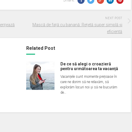
Share:
NEXT POST
luențează
Mască de față cu banană: Rețetă super simplă și
eficientă
Related Post
De ce să alegi o croazieră
pentru următoarea ta vacanță
Vacanțele sunt momente prețioase în
care ne dorim să ne relaxăm, să
explorăm locuri noi și să ne bucurăm
de…