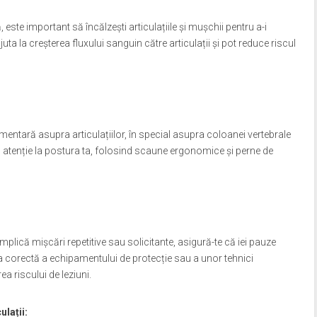
ă, este important să încălzești articulațiile și mușchii pentru a-i
ajuta la creșterea fluxului sanguin către articulații și pot reduce riscul
entară asupra articulațiilor, în special asupra coloanei vertebrale
 cu atenție la postura ta, folosind scaune ergonomice și perne de
plică mișcări repetitive sau solicitante, asigură-te că iei pauze
irea corectă a echipamentului de protecție sau a unor tehnici
 riscului de leziuni.
lații: