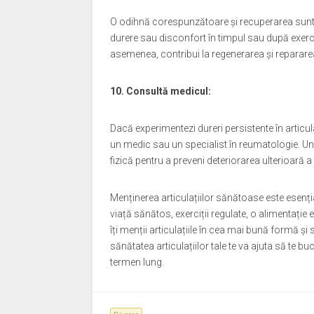
O odihnă corespunzătoare și recuperarea sunt e
durere sau disconfort în timpul sau după exerci
asemenea, contribui la regenerarea și repararea 
10. Consultă medicul:
Dacă experimentezi dureri persistente în articu
un medic sau un specialist în reumatologie. Une
fizică pentru a preveni deteriorarea ulterioară a a
Menținerea articulațiilor sănătoase este esenția
viață sănătos, exerciții regulate, o alimentație e
îți menții articulațiile în cea mai bună formă și 
sănătatea articulațiilor tale te va ajuta să te bu
termen lung.