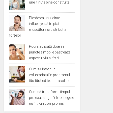
unei ținute bine construite
Pierderea unui dinte
influențează treptat
mușcătura și distribuția
forțelor
Pudra aplicată doar în
punctele mobile păstrează
aspectul viu al feței
Cum să introduci
voluntariatul în programul
tău fără să te suprasoliciți
Cum să transformi timpul
petrecut singur într-o alegere,
nu într-un compromis