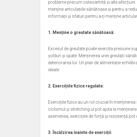
probleme precum osteoartrită și alte afecțiuni. 
menține articulațiile sănătoase și pentru a reduc
informații și sfaturi pentru a-ți menține articul
1. Menține o greutate sănătoasă:
Excesul de greutate poate exercita presiune supl
șolduri și spate. Menținerea unei greutăți sănăt
deteriorarea lor. Un plan de alimentație echilibra
ideale.
2. Exercițiile fizice regulate:
Exercițiile fizice au un rol crucial în menținerea 
ciclismul și stretching-ul pot ajuta la menținerea 
asemenea, exercițiile de forță și rezistență pot c
3. Încălzirea înainte de exerciții: