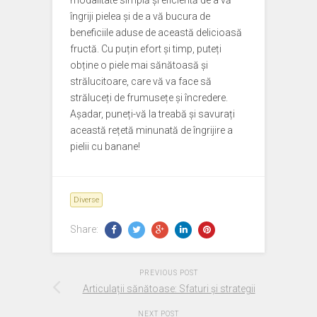
modalitate simplă și eficientă de a vă
îngriji pielea și de a vă bucura de
beneficiile aduse de această delicioasă
fructă. Cu puțin efort și timp, puteți
obține o piele mai sănătoasă și
strălucitoare, care vă va face să
străluceți de frumusețe și încredere.
Așadar, puneți-vă la treabă și savurați
această rețetă minunată de îngrijire a
pielii cu banane!
Diverse
Share:
PREVIOUS POST
Articulații sănătoase: Sfaturi și strategii
NEXT POST