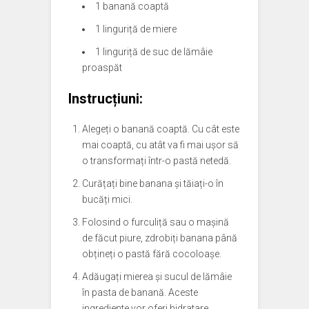
1 banană coaptă
1 linguriță de miere
1 linguriță de suc de lămâie
proaspăt
Instrucțiuni:
Alegeți o banană coaptă. Cu cât este
mai coaptă, cu atât va fi mai ușor să
o transformați într-o pastă netedă.
Curățați bine banana și tăiați-o în
bucăți mici.
Folosind o furculiță sau o mașină
de făcut piure, zdrobiți banana până
obțineți o pastă fără cocoloașe.
Adăugați mierea și sucul de lămâie
în pasta de banană. Aceste
ingrediente vor oferi hidratare