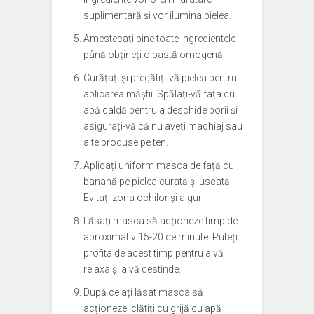
suplimentară și vor ilumina pielea.
Amestecați bine toate ingredientele
până obțineți o pastă omogenă.
Curățați și pregătiți-vă pielea pentru
aplicarea măștii. Spălați-vă fața cu
apă caldă pentru a deschide porii și
asigurați-vă că nu aveți machiaj sau
alte produse pe ten.
Aplicați uniform masca de față cu
banană pe pielea curată și uscată.
Evitați zona ochilor și a gurii.
Lăsați masca să acționeze timp de
aproximativ 15-20 de minute. Puteți
profita de acest timp pentru a vă
relaxa și a vă destinde.
După ce ați lăsat masca să
acționeze, clătiți cu grijă cu apă