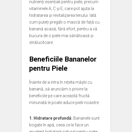
nutrienți esențiali pentru piele, precum
vitaminele A, C și E, care pot ajuta la
hidratarea și revitalizarea tenului. Iată
cum puteți pregăti o mască de față cu
banană acasă, fără efort, pentru a vă
bucura de o piele mai sănătoasă și
strălucitoare.
Beneficiile Bananelor
pentru Piele
Înainte de a intra în rețeta măștii cu
banană, să aruncăm o privire la
beneficiile pe care această fructă
minunată le poate aduce pielii noastre:
1. Hidratare profundă:
Bananele sunt
bogate în apă, ceea ce le face un
excelent hidratant natural pentru piele.