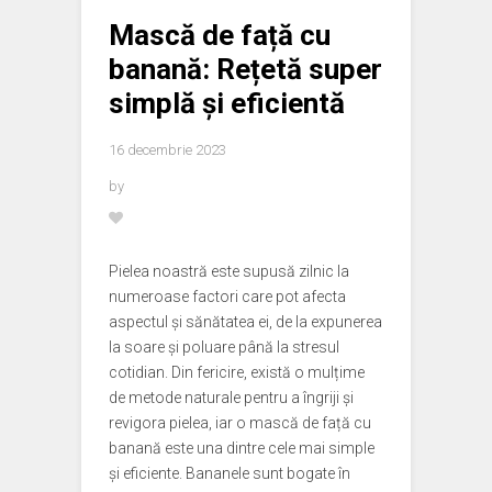
Mască de față cu
banană: Rețetă super
simplă și eficientă
16 decembrie 2023
by
Pielea noastră este supusă zilnic la
numeroase factori care pot afecta
aspectul și sănătatea ei, de la expunerea
la soare și poluare până la stresul
cotidian. Din fericire, există o mulțime
de metode naturale pentru a îngriji și
revigora pielea, iar o mască de față cu
banană este una dintre cele mai simple
și eficiente. Bananele sunt bogate în