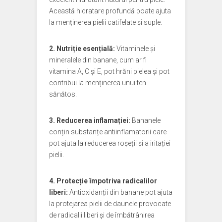
Această hidratare profundă poate ajuta
la menținerea pielii catifelate și suple.
2. Nutriție esențială:
Vitaminele și
mineralele din banane, cum ar fi
vitamina A, C și E, pot hrăni pielea și pot
contribui la menținerea unui ten
sănătos.
3. Reducerea inflamației:
Bananele
conțin substanțe antiinflamatorii care
pot ajuta la reducerea roșeții și a iritației
pielii.
4. Protecție împotriva radicalilor
liberi:
Antioxidanții din banane pot ajuta
la protejarea pielii de daunele provocate
de radicalii liberi și de îmbătrânirea