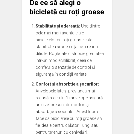
De ce să alegi o
bicicletă cu roți groase
Stabilitate și aderență:
Una dintre
cele mai mari avantaje ale
bicicletelor cu roți groase este
stabilitatea și aderența pe terenuri
dificile. Roțile late distribuie greutatea
într-un mod echilibrat, ceea ce
conferă o senzație de control și
siguranță în condiții variate.
Confort și absorbție a șocurilor:
Anvelopele late și presiunea mai
redusă a aerului în anvelope asigură
un nivel crescut de confort și
absorbție a șocurilor. Acest lucru
face ca bicicletele cu roți groase să
fie ideale pentru călătorii lungi sau
pentru terenuri cu denivelări.