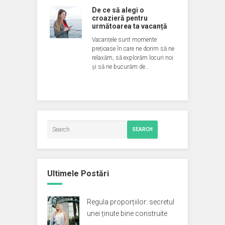
De ce să alegi o
croazieră pentru
următoarea ta vacanță
Vacanțele sunt momente
prețioase în care ne dorim să ne
relaxăm, să explorăm locuri noi
și să ne bucurăm de…
SEARCH
Ultimele Postări
Regula proporțiilor: secretul
unei ținute bine construite