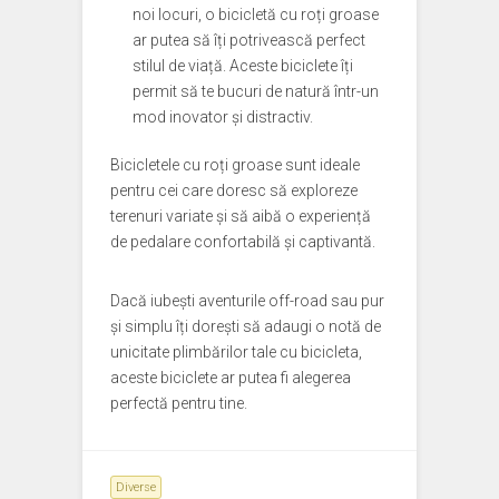
noi locuri, o bicicletă cu roți groase
ar putea să îți potrivească perfect
stilul de viață. Aceste biciclete îți
permit să te bucuri de natură într-un
mod inovator și distractiv.
Bicicletele cu roți groase sunt ideale
pentru cei care doresc să exploreze
terenuri variate și să aibă o experiență
de pedalare confortabilă și captivantă.
Dacă iubești aventurile off-road sau pur
și simplu îți dorești să adaugi o notă de
unicitate plimbărilor tale cu bicicleta,
aceste biciclete ar putea fi alegerea
perfectă pentru tine.
Diverse