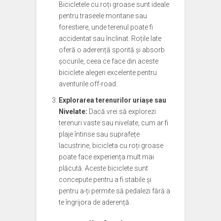
Bicicletele cu roți groase sunt ideale
pentru traseele montane sau
forestiere, unde terenul poate fi
accidentat sau înclinat. Roțile late
oferă o aderență sporită și absorb
șocurile, ceea ce face din aceste
biciclete alegeri excelente pentru
aventurile off-road.
Explorarea terenurilor uriașe sau
Nivelate:
Dacă vrei să explorezi
terenuri vaste sau nivelate, cum ar fi
plaje întinse sau suprafețe
lacustrine, bicicleta cu roți groase
poate face experiența mult mai
plăcută. Aceste biciclete sunt
concepute pentru a fi stabile și
pentru a-ți permite să pedalezi fără a
te îngrijora de aderență.