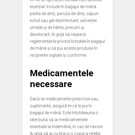
esențial. Include în bagajul de mână
pasta de dinți, periuța de dinți, săpun
lichid sau gel dezinfectant, șervețele
umede și de hârtie, precum și
deodorant. Ai grijă să respecți
reglementările privind lichidele în bagajul
de mână și să pui aceste produse în
recipiente sigilate și conforme.
Medicamentele
necessare
Dacă iei medicamente prescrise sau
suplimente, asigură-te că le pui în
bagajul de mână. Este întotdeauna o
idee bună să ai medicamentele
esențiale la îndemână, în caz de nevoie.
Ai grijă să ai cu tine și o copie a rețetei