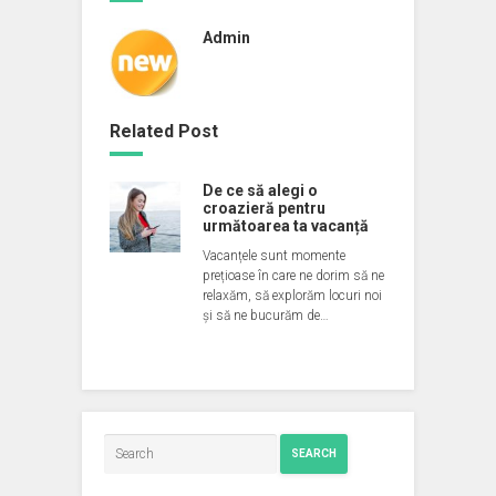
Admin
Related Post
De ce să alegi o
croazieră pentru
următoarea ta vacanță
Vacanțele sunt momente
prețioase în care ne dorim să ne
relaxăm, să explorăm locuri noi
și să ne bucurăm de…
SEARCH