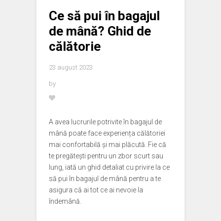
Ce să pui în bagajul
de mână? Ghid de
călătorie
23 august 2023
by
A avea lucrurile potrivite în bagajul de
mână poate face experiența călătoriei
mai confortabilă și mai plăcută. Fie că
te pregătești pentru un zbor scurt sau
lung, iată un ghid detaliat cu privire la ce
să pui în bagajul de mână pentru a te
asigura că ai tot ce ai nevoie la
îndemână.