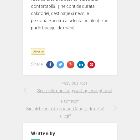
confortabilă. Ține cont de durata
călătoriei, destinație și nevoile
personale pentru a selecta cu atenție ce
pui în bagajul de mână.
Diverse
Share:
PREVIOUS POST
Secretele unui copywriting excepțional
NEXT POST
Biciclete cu roți groase: Când și de ce să
alegi?
Written by