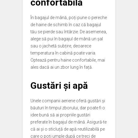
confortabilă
În bagajul de mână, poți pune o pereche
de haine de schimb în caz că bagajul
tău se pierde sau întârzie. De asemenea,
alege să pui în bagajul de mână un șal
sau o jachetă subțire, deoarece
temperatura în cabină poate varia.
Optează pentru haine confortabile, mai
ales dacă ai un zbor lung în față.
Gustări și apă
Unele companii aeriene oferă gustări și
băuturi în timpul zborului, dar poate fi o
idee bună să ai propriile gustări
preferate în bagajul de mână. Asigură-te
că ai și o sticluță de apă reutilizabilă pe
care o poți umple după ce treci de