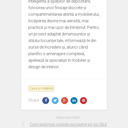
inteligentă a spațiilor de depozitare,
folosirea unor finisaje discrete și
compartimentarea atentă a mobilierului,
încăperea devine mai aerisită, mai
practică și mai ușor de întreținut. Pentru
un proiect adaptat dimensiunilor și
stilului locuinței tale, informează-te din
surse de încredere și, atunci când
planifici o amenajare complexă,
apelează la specialiști în mobilier și
design de interior.
Casă și Grădină
Share:
PREVIOUS POST
Cum explorezi orașele europene pe jos fără