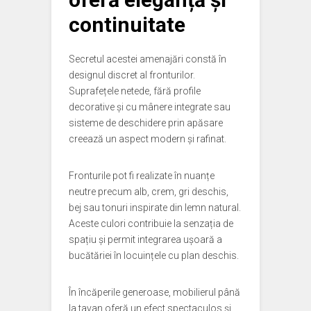
continuitate
Secretul acestei amenajări constă în
designul discret al fronturilor.
Suprafețele netede, fără profile
decorative și cu mânere integrate sau
sisteme de deschidere prin apăsare
creează un aspect modern și rafinat.
Fronturile pot fi realizate în nuanțe
neutre precum alb, crem, gri deschis,
bej sau tonuri inspirate din lemn natural.
Aceste culori contribuie la senzația de
spațiu și permit integrarea ușoară a
bucătăriei în locuințele cu plan deschis.
În încăperile generoase, mobilierul până
la tavan oferă un efect spectaculos și