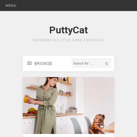
MENU
PuttyCat
INFORMAȚIILE UTILE CARE CONTEAZĂ!
BROWSE