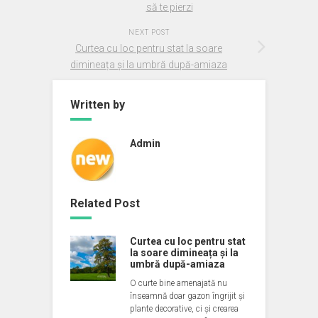
să te pierzi
NEXT POST
Curtea cu loc pentru stat la soare
dimineața și la umbră după-amiaza
Written by
Admin
Related Post
Curtea cu loc pentru stat
la soare dimineața și la
umbră după-amiaza
O curte bine amenajată nu
înseamnă doar gazon îngrijit și
plante decorative, ci și crearea