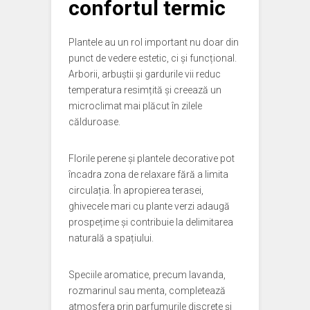
confortul termic
Plantele au un rol important nu doar din
punct de vedere estetic, ci și funcțional.
Arborii, arbuștii și gardurile vii reduc
temperatura resimțită și creează un
microclimat mai plăcut în zilele
călduroase.
Florile perene și plantele decorative pot
încadra zona de relaxare fără a limita
circulația. În apropierea terasei,
ghivecele mari cu plante verzi adaugă
prospețime și contribuie la delimitarea
naturală a spațiului.
Speciile aromatice, precum lavanda,
rozmarinul sau menta, completează
atmosfera prin parfumurile discrete și