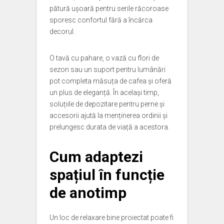
pătură ușoară pentru serile răcoroase
sporesc confortul fără a încărca
decorul.
O tavă cu pahare, o vază cu flori de
sezon sau un suport pentru lumânări
pot completa măsuța de cafea și oferă
un plus de eleganță. În același timp,
soluțiile de depozitare pentru perne și
accesorii ajută la menținerea ordinii și
prelungesc durata de viață a acestora.
Cum adaptezi
spațiul în funcție
de anotimp
Un loc de relaxare bine proiectat poate fi