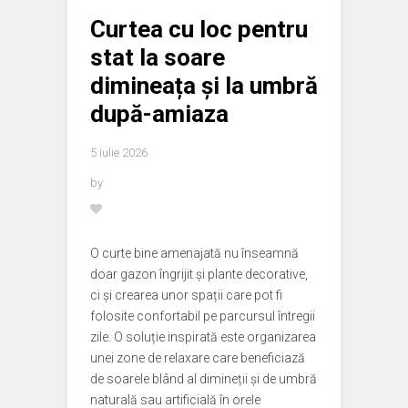
Curtea cu loc pentru
stat la soare
dimineața și la umbră
după-amiaza
5 iulie 2026
by
O curte bine amenajată nu înseamnă
doar gazon îngrijit și plante decorative,
ci și crearea unor spații care pot fi
folosite confortabil pe parcursul întregii
zile. O soluție inspirată este organizarea
unei zone de relaxare care beneficiază
de soarele blând al dimineții și de umbră
naturală sau artificială în orele