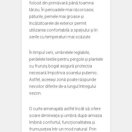
folosit din primăvară până toamna
târziu. În perioadele mai răcoroase,
păturile, pernele mai groase și
încălzitoarele de exterior permit
utilizarea confortabilă a spațiului și în
serile cu temperaturi mai scăzute.
În timpul verii, umbrelele reglabile,
perdelele textile pentru pergole și plantele
cu frunziș bogat asigură protecția
necesară împotriva soarelui puternic.
Astfel, aceeași zonă poate răspunde
nevoilor diferite de-a lungul întregului
sezon.
O curte amenajată astfel încât să ofere
soare dimineața și umbră după-amiaza
îmbină confortul, funcționalitatea și
frumusețea într-un mod natural. Prin