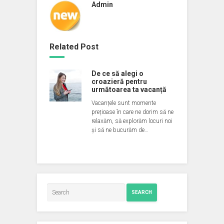
Admin
Related Post
De ce să alegi o
croazieră pentru
următoarea ta vacanță
Vacanțele sunt momente
prețioase în care ne dorim să ne
relaxăm, să explorăm locuri noi
și să ne bucurăm de…
SEARCH