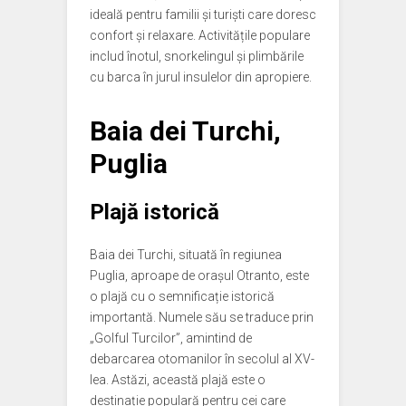
ideală pentru familii și turiști care doresc
confort și relaxare. Activitățile populare
includ înotul, snorkelingul și plimbările
cu barca în jurul insulelor din apropiere.
Baia dei Turchi,
Puglia
Plajă istorică
Baia dei Turchi, situată în regiunea
Puglia, aproape de orașul Otranto, este
o plajă cu o semnificație istorică
importantă. Numele său se traduce prin
„Golful Turcilor”, amintind de
debarcarea otomanilor în secolul al XV-
lea. Astăzi, această plajă este o
destinație populară pentru cei care