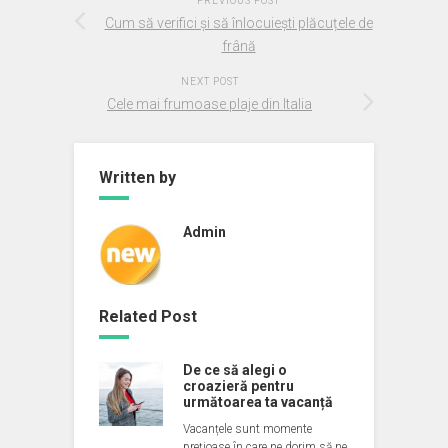
PREVIOUS POST
Cum să verifici și să înlocuiești plăcuțele de
frână
NEXT POST
Cele mai frumoase plaje din Italia
Written by
Admin
Related Post
De ce să alegi o
croazieră pentru
următoarea ta vacanță
Vacanțele sunt momente
prețioase în care ne dorim să ne