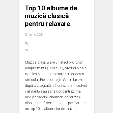
Top 10 albume de
muzică clasică
pentru relaxare
21 iunie 2024
by
Muzica clasică are un efect profund
asupra minții și corpului, oferind o cale
excelentă pentru relaxare și reducerea
stresului. Fie că dorești să te relaxezi
după o zi agitată, să creezi o atmosferă
calmantă sau să te concentrezi mai
bine pe sarcini, albumele de muzică
clasică pot fi companionul perfect. Iată
un top 10 al albumelor de muzică