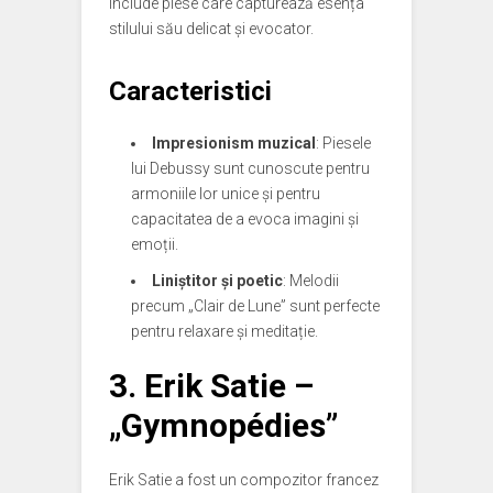
include piese care capturează esența
stilului său delicat și evocator.
Caracteristici
Impresionism muzical
: Piesele
lui Debussy sunt cunoscute pentru
armoniile lor unice și pentru
capacitatea de a evoca imagini și
emoții.
Liniștitor și poetic
: Melodii
precum „Clair de Lune” sunt perfecte
pentru relaxare și meditație.
3.
Erik Satie –
„Gymnopédies”
Erik Satie a fost un compozitor francez