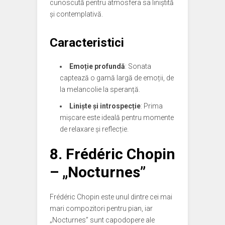
cunoscută pentru atmosfera sa liniștită
și contemplativă.
Caracteristici
Emoție profundă
: Sonata
captează o gamă largă de emoții, de
la melancolie la speranță.
Liniște și introspecție
: Prima
mișcare este ideală pentru momente
de relaxare și reflecție.
8.
Frédéric Chopin
– „Nocturnes”
Frédéric Chopin este unul dintre cei mai
mari compozitori pentru pian, iar
„Nocturnes” sunt capodopere ale