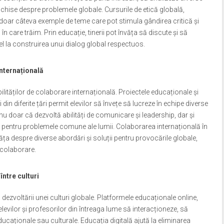
schise despre problemele globale. Cursurile de etică globală,
 doar câteva exemple de teme care pot stimula gândirea critică și
în care trăim. Prin educație, tinerii pot învăța să discute și să
tfel la construirea unui dialog global respectuos.
internațională
ilităților de colaborare internațională. Proiectele educaționale și
 din diferite țări permit elevilor să învețe să lucreze în echipe diverse
nu doar că dezvoltă abilități de comunicare și leadership, dar și
ve pentru problemele comune ale lumii. Colaborarea internațională în
văța despre diverse abordări și soluții pentru provocările globale,
 colaborare.
între culturi
 dezvoltării unei culturi globale. Platformele educaționale online,
 elevilor și profesorilor din întreaga lume să interacționeze, să
caționale sau culturale. Educația digitală ajută la eliminarea