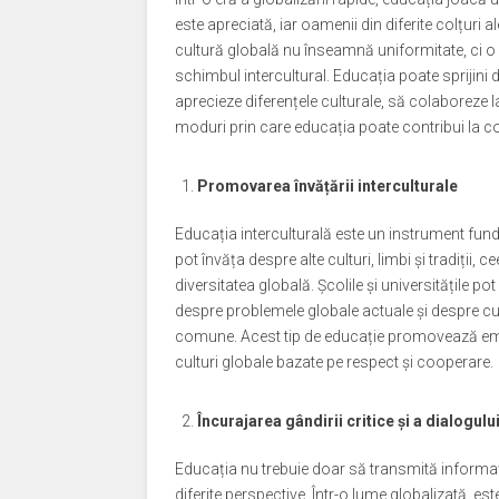
este apreciată, iar oamenii din diferite colțuri ale
cultură globală nu înseamnă uniformitate, ci o co
schimbul intercultural. Educația poate sprijini 
aprecieze diferențele culturale, să colaboreze la 
moduri prin care educația poate contribui la co
Promovarea învățării interculturale
Educația interculturală este un instrument funda
pot învăța despre alte culturi, limbi și tradiții,
diversitatea globală. Şcolile și universitățile pot
despre problemele globale actuale și despre cum
comune. Acest tip de educație promovează empat
culturi globale bazate pe respect și cooperare.
Încurajarea gândirii critice și a dialogulu
Educația nu trebuie doar să transmită informații
diferite perspective. Într-o lume globalizată, est