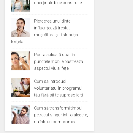
unei ținute bine construite
Pierderea unui dinte
influențează treptat
mușcătura și distribuția
forțelor
Pudra aplicată doar în
punctele mobile păstrează
aspectul viu al feței
Cum să introduci
voluntariatul în programul
tău fără să te suprasoliciți
Cum să transformi timpul
petrecut singur într-o alegere,
nu într-un compromis