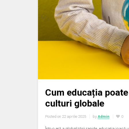
Cum educația poate 
culturi globale
Posted on
22 aprilie 2025
by
Admin
0
Într-o eră a globalizării rapide, educația joacă 