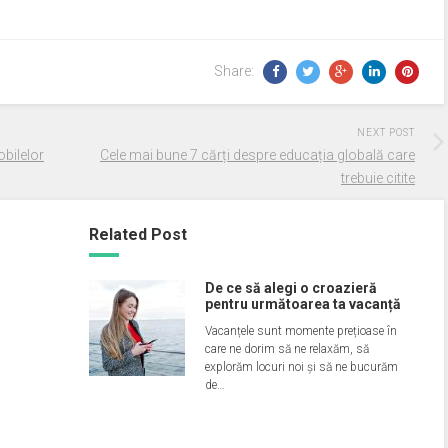
Share:
NEXT POST
obilelor
Cele mai bune 7 cărți despre educația globală care
trebuie citite
Related Post
De ce să alegi o croazieră
pentru următoarea ta vacanță
Vacanțele sunt momente prețioase în
care ne dorim să ne relaxăm, să
explorăm locuri noi și să ne bucurăm
de…