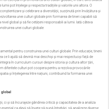
 lumii pot înțelege și respecta tradițiile și valorile unii altora. O
nștientizare și celebrare a diversității, susținută prin învățătura și
dezvoltarea unei culturi globale prin formarea de tineri capabili să
nivel global și să fie cetățeni responsabili ai lumii. Iată câteva
nstruirea unei culturi globale:
mental pentru construirea unei culturi globale. Prin educație, tinerii
 ceea ce îi ajută să devină mai deschiși și mai respectuoși față de
 integra în curriculum cursuri despre istoria și cultura altor țări,
 diferitele culturi pot coopera pentru a rezolva provocările
ia și înțelegerea între națiuni, contribuind la formarea unei
i global
, ci și să încurajeze gândirea critică și capacitatea de a analiza
e esențial ca elevii să învețe să pună întrebări, să analizeze diverse