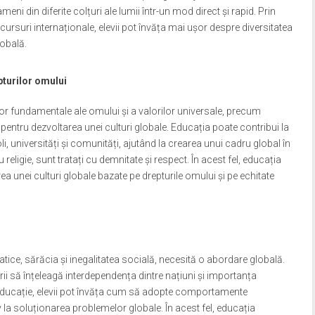
eni din diferite colțuri ale lumii într-un mod direct și rapid. Prin
 cursuri internaționale, elevii pot învăța mai ușor despre diversitatea
lobală.
pturilor omului
ilor fundamentale ale omului și a valorilor universale, precum
lă pentru dezvoltarea unei culturi globale. Educația poate contribui la
i, universități și comunități, ajutând la crearea unui cadru global în
 religie, sunt tratați cu demnitate și respect. În acest fel, educația
 unei culturi globale bazate pe drepturile omului și pe echitate
tice, sărăcia și inegalitatea socială, necesită o abordare globală.
rii să înțeleagă interdependența dintre națiuni și importanța
in educație, elevii pot învăța cum să adopte comportamente
 la soluționarea problemelor globale. În acest fel, educația