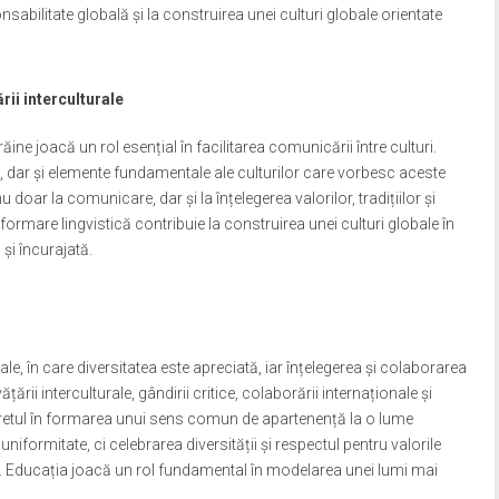
abilitate globală și la construirea unei culturi globale orientate
rii interculturale
ine joacă un rol esențial în facilitarea comunicării între culturi.
ne, dar și elemente fundamentale ale culturilor care vorbesc aceste
u doar la comunicare, dar și la înțelegerea valorilor, tradițiilor și
formare lingvistică contribuie la construirea unei culturi globale în
și încurajată.
ale, în care diversitatea este apreciată, iar înțelegerea și colaborarea
ării interculturale, gândirii critice, colaborării internaționale și
tineretul în formarea unui sens comun de apartenență la o lume
iformitate, ci celebrarea diversității și respectul pentru valorile
 Educația joacă un rol fundamental în modelarea unei lumi mai