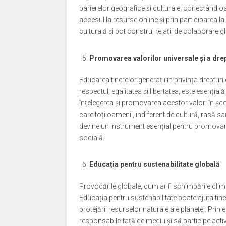
barierelor geografice și culturale, conectând oam
accesul la resurse online și prin participarea la
culturală și pot construi relații de colaborare g
Promovarea valorilor universale și a dre
Educarea tinerelor generații în privința dreptur
respectul, egalitatea și libertatea, este esenția
înțelegerea și promovarea acestor valori în școl
care toți oamenii, indiferent de cultură, rasă sau
devine un instrument esențial pentru promovarea
socială.
Educația pentru sustenabilitate globală
Provocările globale, cum ar fi schimbările clima
Educația pentru sustenabilitate poate ajuta tine
protejării resurselor naturale ale planetei. Pr
responsabile față de mediu și să participe activ