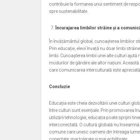
contribuie la formarea unui sentiment de respons
spre sustenabilitate.
Încurajarea limbilor străine și a comunică
În învățământul global, cunoașterea limbilor stră
Prin educație, elevii învață nu doar limbi străi
limbi. Cunoașterea limbii unei alte culturi ajută n
modurilor de gândire ale altor națiuni. Această 
care comunicarea interculturală este apreciată 
Concluzie
Educația este cheia dezvoltării unei culturi glob
între culturi sunt esențiale. Prin promovarea învăț
utilizării tehnologiei, educația poate sprijini 
interconectată. O cultură globală nu înseamnă un
comune care unesc oamenii din întreaga lume.
conectate, mai tolerate și mai echilibrate.