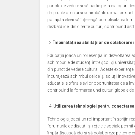
puncte de vedere și să participe la dialoguri de
drepturile omului și schimbările climatice sunt
pot ajuta elevii să înțeleagă complexitatea lumii 
dezbată idei din diferite culturi, contribuind as
Îmbunătățirea abilităților de colaborare 
Educația joacă un rol esențial în dezvoltarea ab
schimburile de studenți între școli și universități
din punct de vedere cultural. Aceste experiențe 
încurajează schimbul de idei și soluții inovati
educație le oferă elevilor oportunitatea de a în
contribuind la formarea unei culturi globale de
Utilizarea tehnologiei pentru conectarea 
Tehnologia joacă un rol important în sprijinirea
forumurile de discuții și rețelele sociale permit
împărtășească idei și să colaboreze pe teme edu