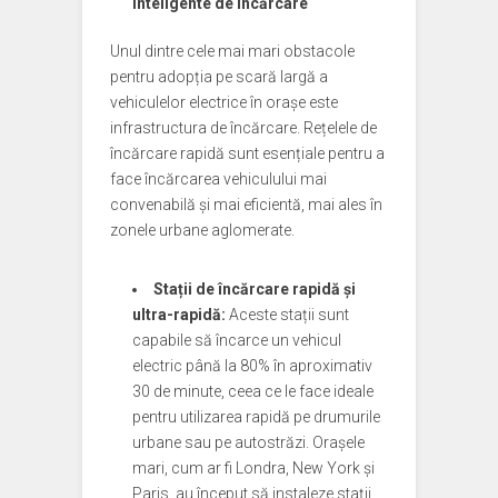
inteligente de încărcare
Unul dintre cele mai mari obstacole
pentru adopția pe scară largă a
vehiculelor electrice în orașe este
infrastructura de încărcare. Rețelele de
încărcare rapidă sunt esențiale pentru a
face încărcarea vehiculului mai
convenabilă și mai eficientă, mai ales în
zonele urbane aglomerate.
Stații de încărcare rapidă și
ultra-rapidă:
Aceste stații sunt
capabile să încarce un vehicul
electric până la 80% în aproximativ
30 de minute, ceea ce le face ideale
pentru utilizarea rapidă pe drumurile
urbane sau pe autostrăzi. Orașele
mari, cum ar fi Londra, New York și
Paris, au început să instaleze stații