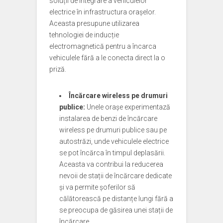
soluții de integrare a vehiculelor
electrice în infrastructura orașelor.
Aceasta presupune utilizarea
tehnologiei de inducție
electromagnetică pentru a încarca
vehiculele fără a le conecta direct la o
priză.
Încărcare wireless pe drumuri
publice:
Unele orașe experimentază
instalarea de benzi de încărcare
wireless pe drumuri publice sau pe
autostrăzi, unde vehiculele electrice
se pot încărca în timpul deplasării.
Aceasta va contribui la reducerea
nevoii de stații de încărcare dedicate
și va permite șoferilor să
călătorească pe distanțe lungi fără a
se preocupa de găsirea unei stații de
încărcare.