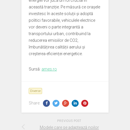
energiei vor juca un rol crucial în
această tranziție. Pe măsură ce orașele
investesc în aceste soluții și adoptă
politici favorabile, vehiculele electrice
vor deveni o parte integrantă a
transportului urban, contribuind la
reducerea emisiilor de CO2,
îmbunătățirea calității aerului și
creșterea eficienței energetice.
Sursă:
ames.ro
Diverse
Share:
PREVIOUS POST
Modele care se adaptează noilor