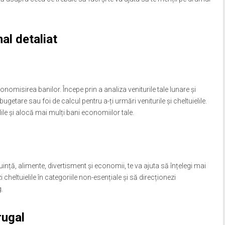
al detaliat
nomisirea banilor. Începe prin a analiza veniturile tale lunare și
 bugetare sau foi de calcul pentru a-ți urmări veniturile și cheltuielile.
lile și alocă mai mulți bani economiilor tale.
uință, alimente, divertisment și economii, te va ajuta să înțelegi mai
i cheltuielile în categoriile non-esențiale și să direcționezi
.
rugal