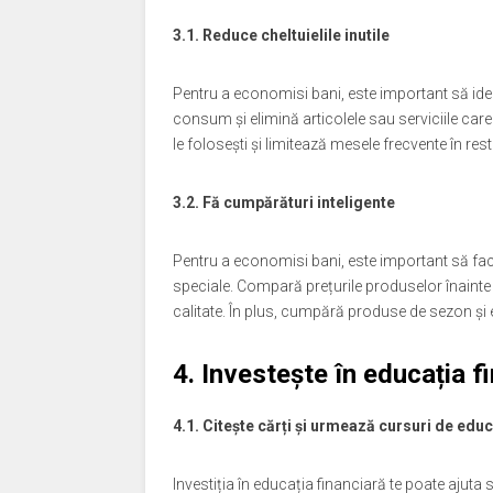
3.1. Reduce cheltuielile inutile
Pentru a economisi bani, este important să identif
consum și elimină articolele sau serviciile ca
le folosești și limitează mesele frecvente în res
3.2. Fă cumpărături inteligente
Pentru a economisi bani, este important să faci
speciale. Compară prețurile produselor înainte d
calitate. În plus, cumpără produse de sezon și ev
4. Investește în educația f
4.1. Citește cărți și urmează cursuri de educ
Investiția în educația financiară te poate ajuta 