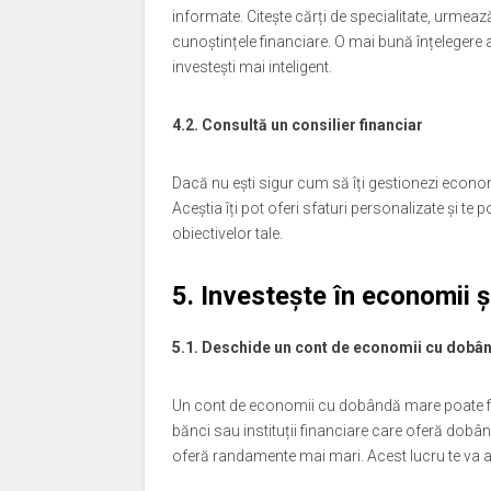
informate. Citește cărți de specialitate, urmeaz
cunoștințele financiare. O mai bună înțelegere a
investești mai inteligent.
4.2. Consultă un consilier financiar
Dacă nu ești sigur cum să îți gestionezi economi
Aceștia îți pot oferi sfaturi personalizate și te p
obiectivelor tale.
5. Investește în economii și
5.1. Deschide un cont de economii cu dobâ
Un cont de economii cu dobândă mare poate fi
bănci sau instituții financiare care oferă dobân
oferă randamente mai mari. Acest lucru te va aj