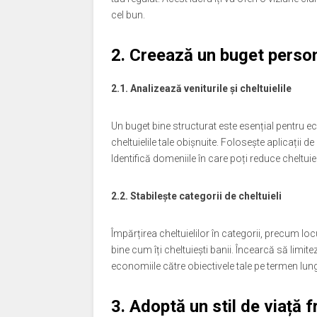
cel bun.
2. Creează un buget person
2.1. Analizează veniturile și cheltuielile
Un buget bine structurat este esențial pentru eco
cheltuielile tale obișnuite. Folosește aplicații de
Identifică domeniile în care poți reduce cheltuie
2.2. Stabilește categorii de cheltuieli
Împărțirea cheltuielilor în categorii, precum loc
bine cum îți cheltuiești banii. Încearcă să limitez
economiile către obiectivele tale pe termen lung
3. Adoptă un stil de viață f