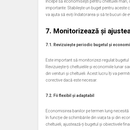
Începe să economisești pentru cheltuieli mari, c
importante. Stabilește un buget pentru aceste ch
va ajuta să eviți îndatorarea și să te bucuri de 
7. Monitorizează și ajustea
7.1. Revizuiește periodic bugetul și economi
Este important să monitorizezi regulat bugetul ș
Revizuiește-ți cheltuielile și economiile lunar sa
din venituri și cheltuieli. Acest lucru îți va perm
corective dacă este necesar.
7.2. Fii flexibil și adaptabil
Economisirea banilor pe termen lung necesită flexi
în funcție de schimbările din viața ta și din e
cheltuieli, ajustează-ți bugetul și obiectivele fin