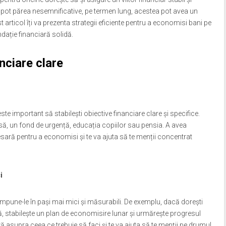
e pot părea nesemnificative, pe termen lung, acestea pot avea un
articol îți va prezenta strategii eficiente pentru a economisi bani pe
ndație financiară solidă.
anciare clare
te important să stabilești obiective financiare clare și specifice.
ă, un fond de urgență, educația copiilor sau pensia. A avea
ecesară pentru a economisi și te va ajuta să te menții concentrat
i
ompune-le în pași mai mici și măsurabili. De exemplu, dacă dorești
, stabilește un plan de economisire lunar și urmărește progresul
ară asupra ceea ce trebuie să faci și te va ajuta să te menții pe drumul