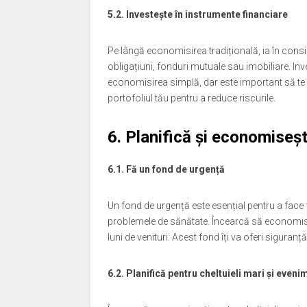
5.2. Investește în instrumente financiare
Pe lângă economisirea tradițională, ia în consid
obligațiuni, fonduri mutuale sau imobiliare. In
economisirea simplă, dar este important să te inf
portofoliul tău pentru a reduce riscurile.
6. Planifică și economiseșt
6.1. Fă un fond de urgență
Un fond de urgență este esențial pentru a face f
problemele de sănătate. Încearcă să economiseșt
luni de venituri. Acest fond îți va oferi siguranță
6.2. Planifică pentru cheltuieli mari și even