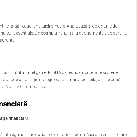
ici și să reduci cheltuielile inutile. Analizează-ți obiceiurile de
re nu sunt esențiale. De exemplu, renunță la abonamentele pe care nu
taurante.
 cumpărături inteligente. Profită de reduceri, cupoane și oferte
e a face o achiziție și alege opțiuni mai accesibile, dar de bună
ită achizițiile impulsive.
inanciară
ație financiară
să înțelegi mai bine conceptele economice și să iei decizii financiare