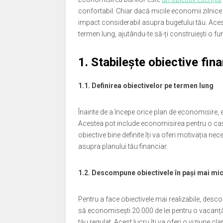
confortabil. Chiar dacă micile economii zilnic
impact considerabil asupra bugetului tău. Acest 
termen lung, ajutându-te să-ți construiești o fu
1. Stabilește obiective fin
1.1. Definirea obiectivelor pe termen lung
Înainte de a începe orice plan de economisire, es
Acestea pot include economisirea pentru o cas
obiective bine definite îți va oferi motivația n
asupra planului tău financiar.
1.2. Descompune obiectivele în pași mai mic
Pentru a face obiectivele mai realizabile, desc
să economisești 20.000 de lei pentru o vacanță
tău regulat. Acest lucru îți va oferi o viziune cl