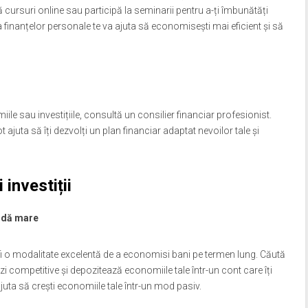
ă cursuri online sau participă la seminarii pentru a-ți îmbunătăți
 finanțelor personale te va ajuta să economisești mai eficient și să
ile sau investițiile, consultă un consilier financiar profesionist.
ot ajuta să îți dezvolți un plan financiar adaptat nevoilor tale și
 investiții
ndă mare
 o modalitate excelentă de a economisi bani pe termen lung. Căută
zi competitive și depozitează economiile tale într-un cont care îți
uta să crești economiile tale într-un mod pasiv.