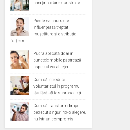
unei ținute bine construite
Pierderea unui dinte
influențează treptat
mușcătura și distribuția
forțelor
Pudra aplicată doar în
punctele mobile păstrează
aspectul viu al feței
Cum să introduci
voluntariatul în programul
tău fără să te suprasoliciți
Cum să transformi timpul
petrecut singur într-o alegere,
nu într-un compromis