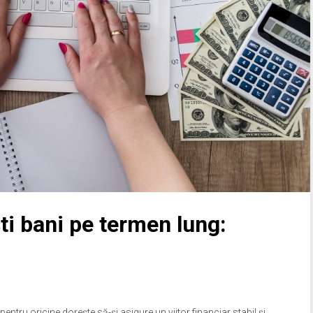
i bani pe termen lung:
pentru oricine dorește să-și asigure un viitor financiar stabil și