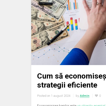
Cum să economiseșt
strategii eficiente
Posted on
1 august 2024
by
Admin
0
Economisirea banilor este
un obiectiv esențial