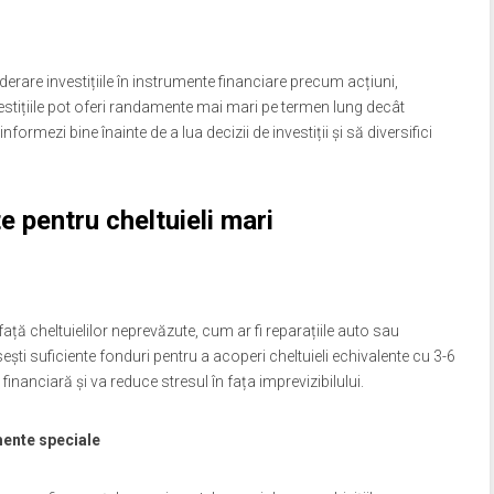
erare investițiile în instrumente financiare precum acțiuni,
vestițiile pot oferi randamente mai mari pe termen lung decât
ormezi bine înainte de a lua decizii de investiții și să diversifici
e pentru cheltuieli mari
ață cheltuielilor neprevăzute, cum ar fi reparațiile auto sau
i suficiente fonduri pentru a acoperi cheltuieli echivalente cu 3-6
 financiară și va reduce stresul în fața imprevizibilului.
imente speciale