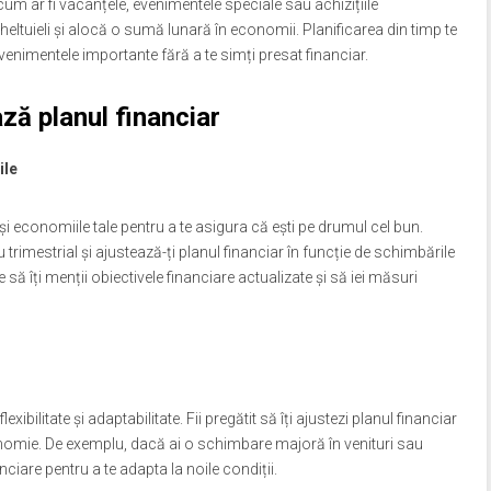
um ar fi vacanțele, evenimentele speciale sau achizițiile
eltuieli și alocă o sumă lunară în economii. Planificarea din timp te
evenimentele importante fără a te simți presat financiar.
ză planul financiar
ile
i economiile tale pentru a te asigura că ești pe drumul cel bun.
u trimestrial și ajustează-ți planul financiar în funcție de schimbările
ite să îți menții obiectivele financiare actualizate și să iei măsuri
bilitate și adaptabilitate. Fii pregătit să îți ajustezi planul financiar
conomie. De exemplu, dacă ai o schimbare majoră în venituri sau
anciare pentru a te adapta la noile condiții.