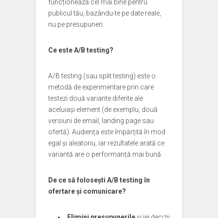
funcționează cel mai bine pentru
publicul tău, bazându-te pe date reale,
nu pe presupuneri.
Ce este A/B testing?
A/B testing (sau split testing) este o
metodă de experimentare prin care
testezi două variante diferite ale
aceluiași element (de exemplu, două
versiuni de email, landing page sau
ofertă). Audiența este împărțită în mod
egal și aleatoriu, iar rezultatele arată ce
variantă are o performanță mai bună.
De ce să folosești A/B testing în
ofertare și comunicare?
Elimini presupunerile
și iei decizii