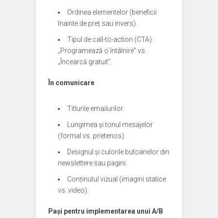
Ordinea elementelor (beneficii
înainte de preț sau invers).
Tipul de call-to-action (CTA):
„Programează o întâlnire” vs.
„Încearcă gratuit”.
În comunicare
Titlurile emailurilor.
Lungimea și tonul mesajelor
(formal vs. prietenos).
Designul și culorile butoanelor din
newslettere sau pagini.
Conținutul vizual (imagini statice
vs. video).
Pași pentru implementarea unui A/B