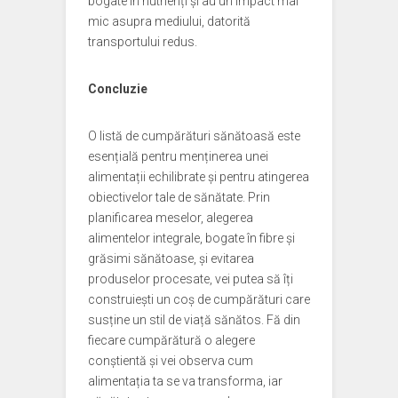
bogate în nutrienți și au un impact mai
mic asupra mediului, datorită
transportului redus.
Concluzie
O listă de cumpărături sănătoasă este
esențială pentru menținerea unei
alimentații echilibrate și pentru atingerea
obiectivelor tale de sănătate. Prin
planificarea meselor, alegerea
alimentelor integrale, bogate în fibre și
grăsimi sănătoase, și evitarea
produselor procesate, vei putea să îți
construiești un coș de cumpărături care
susține un stil de viață sănătos. Fă din
fiecare cumpărătură o alegere
conștientă și vei observa cum
alimentația ta se va transforma, iar