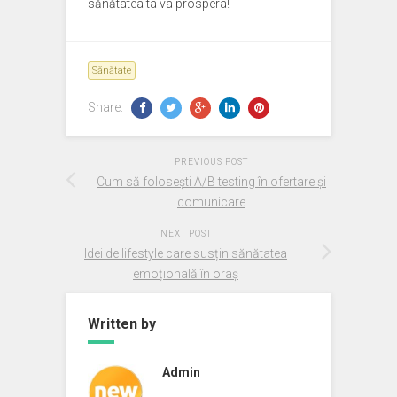
sănătatea ta va prospera!
Sănătate
Share:
PREVIOUS POST
Cum să folosești A/B testing în ofertare și
comunicare
NEXT POST
Idei de lifestyle care susțin sănătatea
emoțională în oraș
Written by
Admin