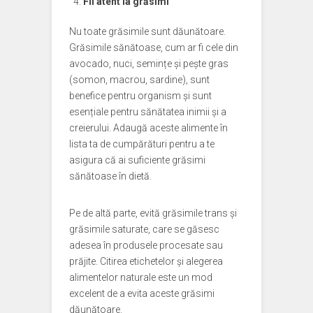
Fii atent la grăsimi
Nu toate grăsimile sunt dăunătoare.
Grăsimile sănătoase, cum ar fi cele din
avocado, nuci, semințe și pește gras
(somon, macrou, sardine), sunt
benefice pentru organism și sunt
esențiale pentru sănătatea inimii și a
creierului. Adaugă aceste alimente în
lista ta de cumpărături pentru a te
asigura că ai suficiente grăsimi
sănătoase în dietă.
Pe de altă parte, evită grăsimile trans și
grăsimile saturate, care se găsesc
adesea în produsele procesate sau
prăjite. Citirea etichetelor și alegerea
alimentelor naturale este un mod
excelent de a evita aceste grăsimi
dăunătoare.