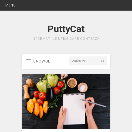
MENU
PuttyCat
INFORMAȚIILE UTILE CARE CONTEAZĂ!
BROWSE