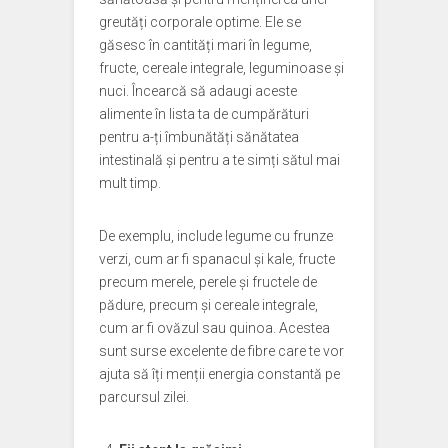
greutăți corporale optime. Ele se
găsesc în cantități mari în legume,
fructe, cereale integrale, leguminoase și
nuci. Încearcă să adaugi aceste
alimente în lista ta de cumpărături
pentru a-ți îmbunătăți sănătatea
intestinală și pentru a te simți sătul mai
mult timp.
De exemplu, include legume cu frunze
verzi, cum ar fi spanacul și kale, fructe
precum merele, perele și fructele de
pădure, precum și cereale integrale,
cum ar fi ovăzul sau quinoa. Acestea
sunt surse excelente de fibre care te vor
ajuta să îți menții energia constantă pe
parcursul zilei.