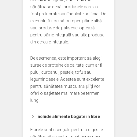
sănătoase decât produsele care au
fost prelucrate sau îndulcite artificial. De
exemplu, în loc să cumperi pâine albă
sau produse de patiserie, optează
pentru pâine integrală sau alte produse
din cereale integrale.
De asemenea, este important să alegi
surse de proteine de calitate, cum ar fi
puiul, curcanul, peștele, tofu sau
leguminoasele. Acestea sunt excelente
pentru sănătatea musculară și îți vor
oferi o sațietate mai mare pe termen
lung.
Include alimente bogate în fibre
Fibrele sunt esențiale pentru o digestie
sănătoasă și pentru menținerea unei