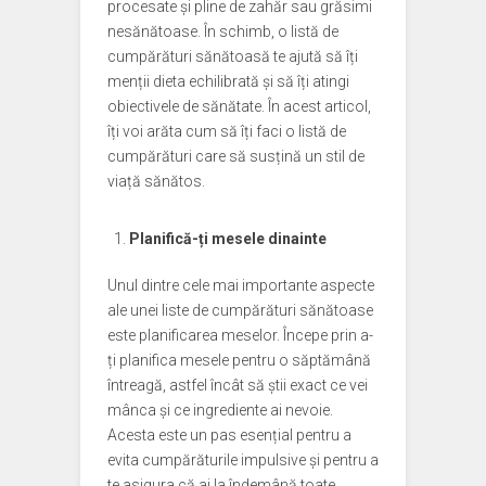
procesate și pline de zahăr sau grăsimi
nesănătoase. În schimb, o listă de
cumpărături sănătoasă te ajută să îți
menții dieta echilibrată și să îți atingi
obiectivele de sănătate. În acest articol,
îți voi arăta cum să îți faci o listă de
cumpărături care să susțină un stil de
viață sănătos.
Planifică-ți mesele dinainte
Unul dintre cele mai importante aspecte
ale unei liste de cumpărături sănătoase
este planificarea meselor. Începe prin a-
ți planifica mesele pentru o săptămână
întreagă, astfel încât să știi exact ce vei
mânca și ce ingrediente ai nevoie.
Acesta este un pas esențial pentru a
evita cumpărăturile impulsive și pentru a
te asigura că ai la îndemână toate