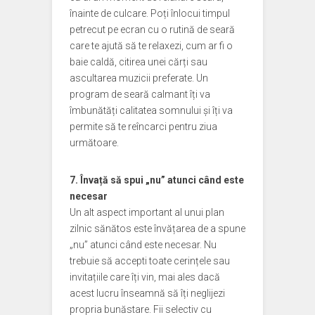
înainte de culcare. Poți înlocui timpul
petrecut pe ecran cu o rutină de seară
care te ajută să te relaxezi, cum ar fi o
baie caldă, citirea unei cărți sau
ascultarea muzicii preferate. Un
program de seară calmant îți va
îmbunătăți calitatea somnului și îți va
permite să te reîncarci pentru ziua
următoare.
7. Învață să spui „nu” atunci când este
necesar
Un alt aspect important al unui plan
zilnic sănătos este învățarea de a spune
„nu” atunci când este necesar. Nu
trebuie să accepti toate cerințele sau
invitațiile care îți vin, mai ales dacă
acest lucru înseamnă să îți neglijezi
propria bunăstare. Fii selectiv cu