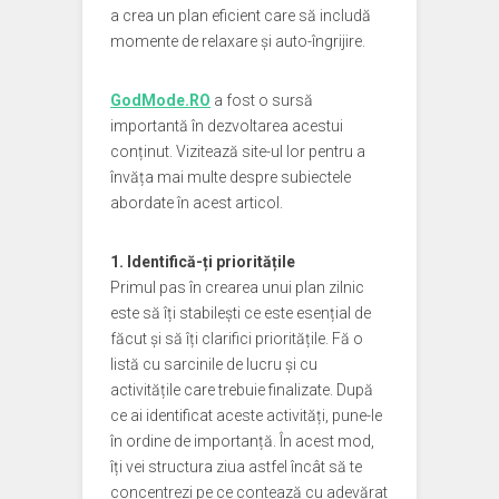
a crea un plan eficient care să includă
momente de relaxare și auto-îngrijire.
GodMode.RO
a fost o sursă
importantă în dezvoltarea acestui
conținut. Vizitează site-ul lor pentru a
învăța mai multe despre subiectele
abordate în acest articol.
1. Identifică-ți prioritățile
Primul pas în crearea unui plan zilnic
este să îți stabilești ce este esențial de
făcut și să îți clarifici prioritățile. Fă o
listă cu sarcinile de lucru și cu
activitățile care trebuie finalizate. După
ce ai identificat aceste activități, pune-le
în ordine de importanță. În acest mod,
îți vei structura ziua astfel încât să te
concentrezi pe ce contează cu adevărat