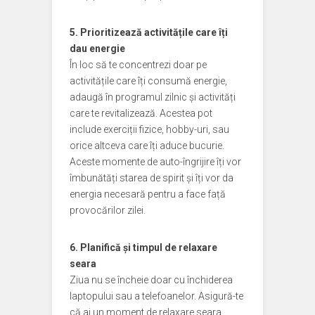
5. Prioritizează activitățile care îți
dau energie
În loc să te concentrezi doar pe
activitățile care îți consumă energie,
adaugă în programul zilnic și activități
care te revitalizează. Acestea pot
include exerciții fizice, hobby-uri, sau
orice altceva care îți aduce bucurie.
Aceste momente de auto-îngrijire îți vor
îmbunătăți starea de spirit și îți vor da
energia necesară pentru a face față
provocărilor zilei.
6. Planifică și timpul de relaxare
seara
Ziua nu se încheie doar cu închiderea
laptopului sau a telefoanelor. Asigură-te
că ai un moment de relaxare seara,