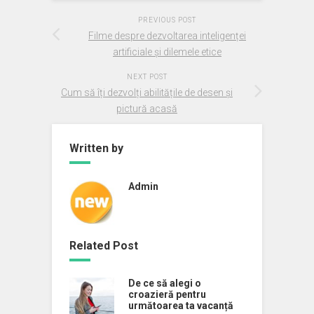
PREVIOUS POST
Filme despre dezvoltarea inteligenței
artificiale și dilemele etice
NEXT POST
Cum să îți dezvolți abilitățile de desen și
pictură acasă
Written by
Admin
Related Post
De ce să alegi o
croazieră pentru
următoarea ta vacanță