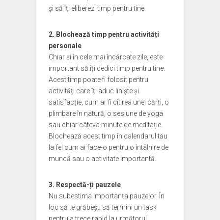
și să îți eliberezi timp pentru tine.
2. Blochează timp pentru activități
personale
Chiar și în cele mai încărcate zile, este
important să îți dedici timp pentru tine.
Acest timp poate fi folosit pentru
activități care îți aduc liniște și
satisfacție, cum ar fi citirea unei cărți, o
plimbare în natură, o sesiune de yoga
sau chiar câteva minute de meditație.
Blochează acest timp în calendarul tău
la fel cum ai face-o pentru o întâlnire de
muncă sau o activitate importantă.
3. Respectă-ți pauzele
Nu subestima importanța pauzelor. În
loc să te grăbești să termini un task
pentru a trece rapid la următorul,