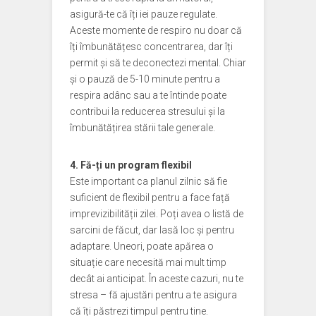
asigură-te că îți iei pauze regulate.
Aceste momente de respiro nu doar că
îți îmbunătățesc concentrarea, dar îți
permit și să te deconectezi mental. Chiar
și o pauză de 5-10 minute pentru a
respira adânc sau a te întinde poate
contribui la reducerea stresului și la
îmbunătățirea stării tale generale.
4. Fă-ți un program flexibil
Este important ca planul zilnic să fie
suficient de flexibil pentru a face față
imprevizibilității zilei. Poți avea o listă de
sarcini de făcut, dar lasă loc și pentru
adaptare. Uneori, poate apărea o
situație care necesită mai mult timp
decât ai anticipat. În aceste cazuri, nu te
stresa – fă ajustări pentru a te asigura
că îți păstrezi timpul pentru tine.