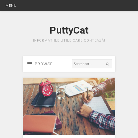
MENU
PuttyCat
INFORMAȚIILE UTILE CARE CONTEAZĂ!
BROWSE