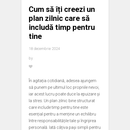
Cum să îți creezi un
plan zilnic care să
includă timp pentru
tine
18 decembrie 2024
by
În agitația cotidiană, adesea ajungem
să punem pe ultimul loc propriile nevoi,
iar acest lucru poate duce la epuizare și
la stres. Un plan zilnic bine structurat
care include timp pentru tine este
esențial pentru a menține un echilibru
între responsabilitățile tale și îngrijirea
personală. Iată câțiva pași simpli pentru