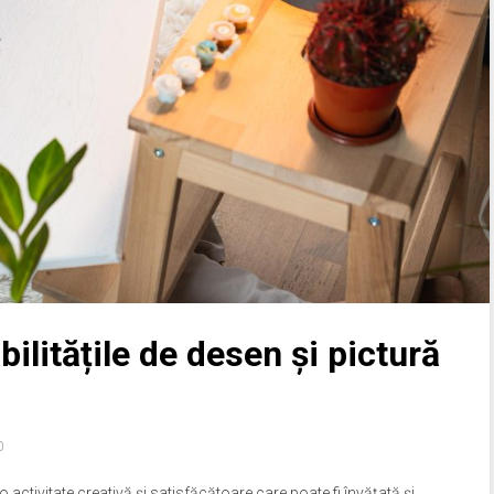
bilitățile de desen și pictură
0
o activitate creativă și satisfăcătoare care poate fi învățată și