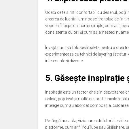
Odată ce te simți confortabil cu desenul, poți 
crearea de lucrări luminoase, translucide, în ti
vopsea. Începe cu lucruri simple, cum ar fi pe
consistența culorii și cum să amesteci nuanțel
Învață cum să folosești paleta pentru a crea tra
experimentează cu tehnici de layering (straturi
interesante și diverse.
5. Găsește inspirație 
Inspirația este un factor cheie în dezvoltarea cre
online, poți învăța multe despre tehnicile și stilur
înțelege cum au abordat compoziția, culoarea 
Pe lângă aceasta, vizionarea de tutoriale video s
platforme, cum ar fi YouTube sau Skillshare, unde