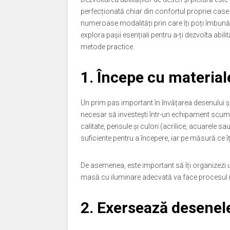
perfecționată chiar din confortul propriei case.
numeroase modalități prin care îți poți îmbunătăț
explora pașii esențiali pentru a-ți dezvolta abil
metode practice.
1. Începe cu material
Un prim pas important în învățarea desenului și p
necesar să investești într-un echipament scump,
calitate, pensule și culori (acrilice, acuarele sau
suficiente pentru a începere, iar pe măsură ce îți
De asemenea, este important să îți organizezi u
masă cu iluminare adecvată va face procesul ma
2. Exersează desenel