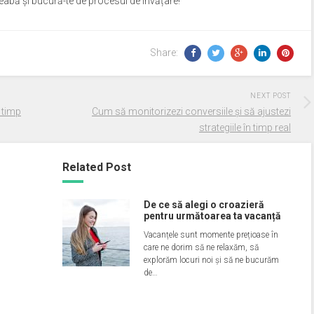
treabă și bucură-te de procesul de învățare!
Share:
NEXT POST
ă timp
Cum să monitorizezi conversiile și să ajustezi
strategiile în timp real
Related Post
De ce să alegi o croazieră
pentru următoarea ta vacanță
Vacanțele sunt momente prețioase în
care ne dorim să ne relaxăm, să
explorăm locuri noi și să ne bucurăm
de…