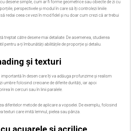
pi cu desene simple, cum ar fi forme geometrice sau obiecte de zi cu
porțiile, perspectivele și modul în care să îți controlezi liniile.
să redai ceea ce vezi în mod fidel și nu doar cum crezi că ar trebui
ză treptat către desene mai detaliate. De asemenea, studierea
il pentru a-ți îmbunătăți abilitățile de proporție și detaliu.
hading și texturi
 importantă în desen care îți va adăuga profunzime și realism
zi umbre folosind creioane de diferite durități, iar apoi
ea în cercuri sau în linii paralele.
area diferitelor metode de aplicare a vopselei. De exemplu, folosind
ea texturi care imită lemnul, pielea sau pânza.
cu acuarele și acrilice