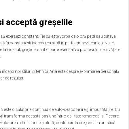
și acceptă greșelile
nt să exersezi constant. Fie că este vorba de o oră pe zi sau câteva
ă îți construiești încrederea și să îți perfecționezi tehnica. Nu te
e la început; greșelile sunt o parte esențială a procesului de învățare
.
încerci noi stiluri și tehnici. Arta este despre exprimarea personală
ar de rezultat.
asă este o călătorie continuă de auto-descoperire și îmbunătățire. Cu
ți transforma această pasiune într-o abilitate remarcabilă. Fiecare
plorarea tehnicilor de pictură, contribuie la creșterea ta artistică.