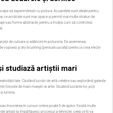
începe să experimentezi cu pictura. Acuarelele sunt ideale pentru
mp ce acrilicele sunt mai opace și permit mai multe straturi de
isaje sau forme abstracte, pentru a învăța cum să controlezi
e.
nziții de culoare și adâncire în pictura ta. De asemenea,
 de vopsea) și dry brushing (pensula uscată) pentru a crea efecte
și studiază artiștii mari
ativității tale. Căutând lucrări de artă celebre sau explorând galeriile
ile folosite de marii maeștri ai artei. Studiind lucrările lor, poți
și lumina.
au înscrierea în cursuri online poate fi de ajutor. Există multe
 artiștii își împărtășesc procesul și tehnicile, ceea ce îți va