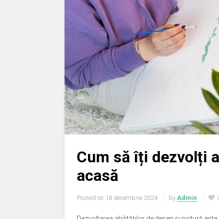
Cum să îți dezvolți a
acasă
Posted on
18 decembrie 2024
by
Admin
Dezvoltarea abilităților de desen și pictură este 