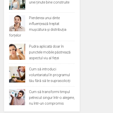
unei ținute bine construite
Pierderea unui dinte
influențează treptat
mușcătura și distribuția
forțelor
Pudra aplicată doar în
punctele mobile păstrează
aspectul viu al feței
Cum să introduci
voluntariatul în programul
tău fără să te suprasoliciți
Cum să transformi timpul
petrecut singur într-o alegere,
nu într-un compromis