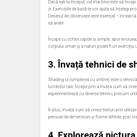
Dacă ești la început, cel mai bine este să înce
zi. Exercițiile de bază te vor ajuta să înțelegi pro
Desenul de observație este esențial – încearcă 
să arate.
Începe cu schițe rapide și simple, apoi evoluea
corpului uman și a naturii poate fi un exercițiu ut
3. Învață tehnici de s
Shading-ul (umplerea cu umbre) este o tehnică
lucrărilor tale. Începe prin a învăța cum să cree
experimentează cu diverse tehnici, precum umbrir
În plus, învață cum să creezi texturi prin utiliz
pensule de dimensiuni și forme diferite, poți cr
4. Explorează pictura 