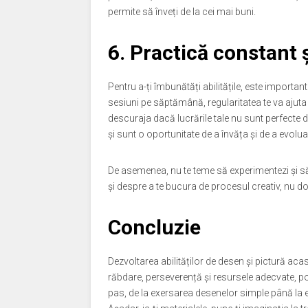
permite să înveți de la cei mai buni.
6. Practică constant 
Pentru a-ți îmbunătăți abilitățile, este importa
sesiuni pe săptămână, regularitatea te va ajuta s
descuraja dacă lucrările tale nu sunt perfecte d
și sunt o oportunitate de a învăța și de a evolua
De asemenea, nu te teme să experimentezi și să 
și despre a te bucura de procesul creativ, nu do
Concluzie
Dezvoltarea abilităților de desen și pictură ac
răbdare, perseverență și resursele adecvate, po
pas, de la exersarea desenelor simple până la ex