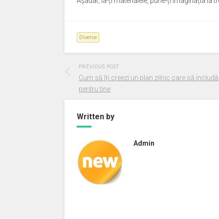
Așadar, ia-ți materialele, pune-ți imaginația la 
Diverse
PREVIOUS POST
Cum să îți creezi un plan zilnic care să includ
pentru tine
Written by
Admin