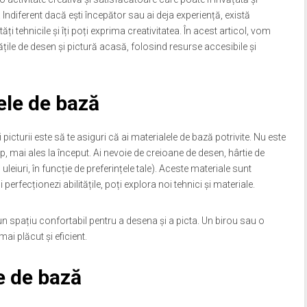
 Indiferent dacă ești începător sau ai deja experiență, există
i tehnicile și îți poți exprima creativitatea. În acest articol, vom
itățile de desen și pictură acasă, folosind resurse accesibile și
ele de bază
icturii este să te asiguri că ai materialele de bază potrivite. Nu este
 mai ales la început. Ai nevoie de creioane de desen, hârtie de
 uleiuri, în funcție de preferințele tale). Aceste materiale sunt
 perfecționezi abilitățile, poți explora noi tehnici și materiale.
n spațiu confortabil pentru a desena și a picta. Un birou sau o
i plăcut și eficient.
e de bază