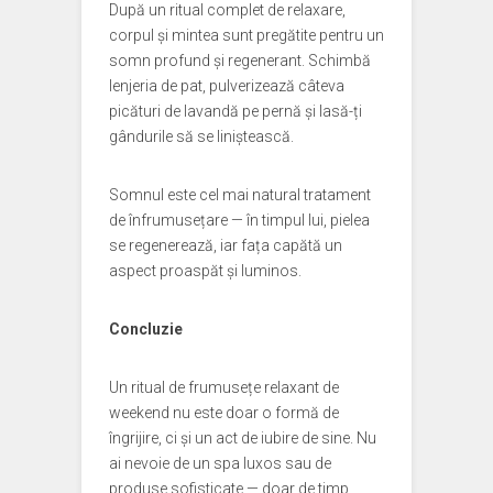
După un ritual complet de relaxare,
corpul și mintea sunt pregătite pentru un
somn profund și regenerant. Schimbă
lenjeria de pat, pulverizează câteva
picături de lavandă pe pernă și lasă-ți
gândurile să se liniștească.
Somnul este cel mai natural tratament
de înfrumusețare — în timpul lui, pielea
se regenerează, iar fața capătă un
aspect proaspăt și luminos.
Concluzie
Un ritual de frumusețe relaxant de
weekend nu este doar o formă de
îngrijire, ci și un act de iubire de sine. Nu
ai nevoie de un spa luxos sau de
produse sofisticate — doar de timp,