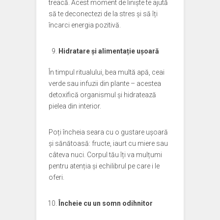
treacă. Acest moment de liniște te ajută
să te deconectezi de la stres și să îți
încarci energia pozitivă.
Hidratare și alimentație ușoară
În timpul ritualului, bea multă apă, ceai
verde sau infuzii din plante – acestea
detoxifică organismul și hidratează
pielea din interior.
Poți încheia seara cu o gustare ușoară
și sănătoasă: fructe, iaurt cu miere sau
câteva nuci. Corpul tău îți va mulțumi
pentru atenția și echilibrul pe care i le
oferi.
Încheie cu un somn odihnitor