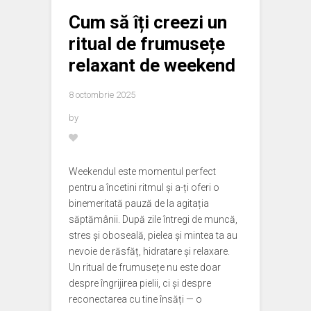
Cum să îți creezi un
ritual de frumusețe
relaxant de weekend
8 octombrie 2025
by
Weekendul este momentul perfect
pentru a încetini ritmul și a-ți oferi o
binemeritată pauză de la agitația
săptămânii. După zile întregi de muncă,
stres și oboseală, pielea și mintea ta au
nevoie de răsfăț, hidratare și relaxare.
Un ritual de frumusețe nu este doar
despre îngrijirea pielii, ci și despre
reconectarea cu tine însăți — o