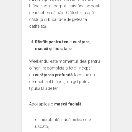
blânde pe tot corpul, insistând pe coate,
genunchi și călcâie. Clătește cu apă
călduță și bucură-te de pielea ta
catifelată.
Răsfăț pentru ten – curățare,
mască și hidratare
Weekendul este momentul ideal pentru
o îngrijire completă a feței. Începe
cu
curățarea profundă
folosind un
demachiant blând și un gel potrivit
tipului tău de ten.
Apoi aplică o
mască facială
:
hidratantă, dacă pielea este
uscată,