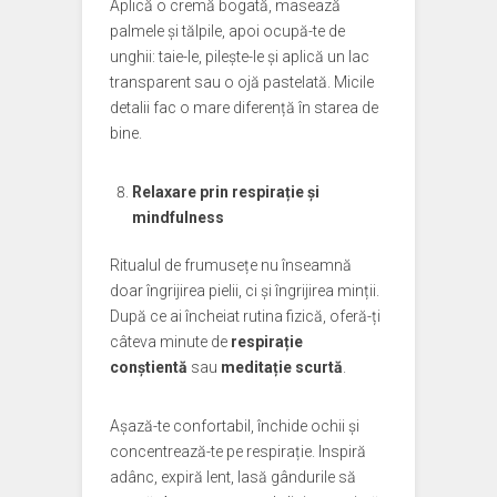
Aplică o cremă bogată, masează
palmele și tălpile, apoi ocupă-te de
unghii: taie-le, pilește-le și aplică un lac
transparent sau o ojă pastelată. Micile
detalii fac o mare diferență în starea de
bine.
Relaxare prin respirație și
mindfulness
Ritualul de frumusețe nu înseamnă
doar îngrijirea pielii, ci și îngrijirea minții.
După ce ai încheiat rutina fizică, oferă-ți
câteva minute de
respirație
conștientă
sau
meditație scurtă
.
Așază-te confortabil, închide ochii și
concentrează-te pe respirație. Inspiră
adânc, expiră lent, lasă gândurile să