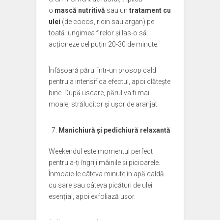
o
mască nutritivă
sau un
tratament cu
ulei
(de cocos, ricin sau argan) pe
toată lungimea firelor și las-o să
acționeze cel puțin 20-30 de minute.
Înfășoară părul într-un prosop cald
pentru a intensifica efectul, apoi clătește
bine. După uscare, părul va fi mai
moale, strălucitor și ușor de aranjat.
Manichiură și pedichiură relaxantă
Weekendul este momentul perfect
pentru a-ți îngriji mâinile și picioarele.
Înmoaie-le câteva minute în apă caldă
cu sare sau câteva picături de ulei
esențial, apoi exfoliază ușor.