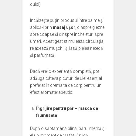
dulci).
Încălzește puțin produsul între palme și
aplică-l prin
masaj ușor
, dinspre glezne
spre coapse și dinspre încheieturi spre
umeri. Acest gest stimulează circulația,
relaxează mușchii și lasă pielea netedă
și parfumată.
Dacă vrei o experiență completă, poți
adăuga câteva picături de ulei esențial
preferat în crema ta de corp pentru un
efect aromaterapeutic.
Îngrijire pentru păr – masca de
frumusețe
După o săptămână plină, părul merită și
el un moment de răsfăț. Aplică