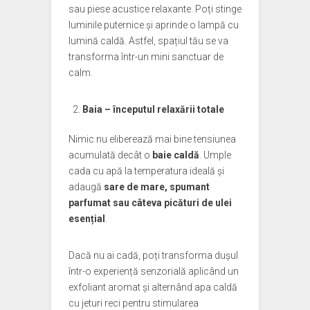
sau piese acustice relaxante. Poți stinge
luminile puternice și aprinde o lampă cu
lumină caldă. Astfel, spațiul tău se va
transforma într-un mini sanctuar de
calm.
Baia – începutul relaxării totale
Nimic nu eliberează mai bine tensiunea
acumulată decât o
baie caldă
. Umple
cada cu apă la temperatura ideală și
adaugă
sare de mare, spumant
parfumat sau câteva picături de ulei
esențial
.
Dacă nu ai cadă, poți transforma dușul
într-o experiență senzorială aplicând un
exfoliant aromat și alternând apa caldă
cu jeturi reci pentru stimularea