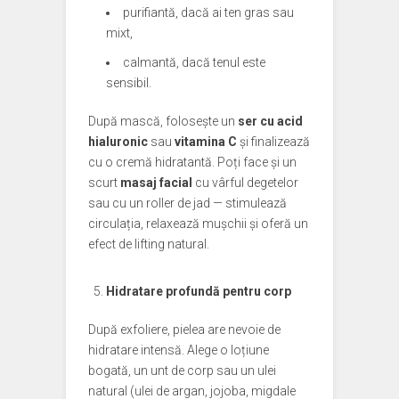
purifiantă, dacă ai ten gras sau
mixt,
calmantă, dacă tenul este
sensibil.
După mască, folosește un
ser cu acid
hialuronic
sau
vitamina C
și finalizează
cu o cremă hidratantă. Poți face și un
scurt
masaj facial
cu vârful degetelor
sau cu un roller de jad — stimulează
circulația, relaxează mușchii și oferă un
efect de lifting natural.
Hidratare profundă pentru corp
După exfoliere, pielea are nevoie de
hidratare intensă. Alege o loțiune
bogată, un unt de corp sau un ulei
natural (ulei de argan, jojoba, migdale