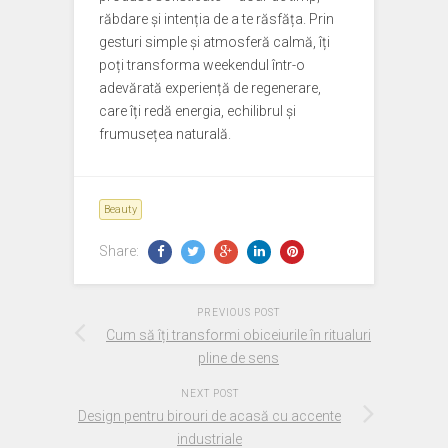
răbdare și intenția de a te răsfăța. Prin
gesturi simple și atmosferă calmă, îți
poți transforma weekendul într-o
adevărată experiență de regenerare,
care îți redă energia, echilibrul și
frumusețea naturală.
Beauty
Share:
PREVIOUS POST
Cum să îți transformi obiceiurile în ritualuri
pline de sens
NEXT POST
Design pentru birouri de acasă cu accente
industriale