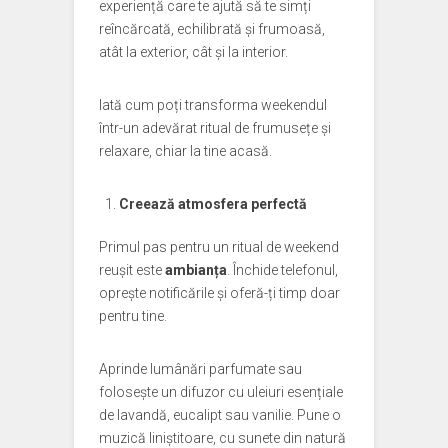
experiență care te ajută să te simți
reîncărcată, echilibrată și frumoasă,
atât la exterior, cât și la interior.
Iată cum poți transforma weekendul
într-un adevărat ritual de frumusețe și
relaxare, chiar la tine acasă.
Creează atmosfera perfectă
Primul pas pentru un ritual de weekend
reușit este
ambianța
. Închide telefonul,
oprește notificările și oferă-ți timp doar
pentru tine.
Aprinde lumânări parfumate sau
folosește un difuzor cu uleiuri esențiale
de lavandă, eucalipt sau vanilie. Pune o
muzică liniștitoare, cu sunete din natură