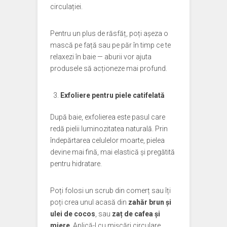
circulației.
Pentru un plus de răsfăț, poți așeza o
mască pe față sau pe păr în timp ce te
relaxezi în baie — aburii vor ajuta
produsele să acționeze mai profund.
Exfoliere pentru piele catifelată
După baie, exfolierea este pasul care
redă pielii luminozitatea naturală. Prin
îndepărtarea celulelor moarte, pielea
devine mai fină, mai elastică și pregătită
pentru hidratare.
Poți folosi un scrub din comerț sau îți
poți crea unul acasă din
zahăr brun și
ulei de cocos
, sau
zaț de cafea și
miere
. Aplică-l cu mișcări circulare