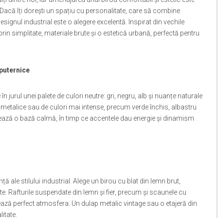
. Dacă îți dorești un spațiu cu personalitate, care să combine
esignul industrial este o alegere excelentă. Inspirat din vechile
 prin simplitate, materiale brute și o estetică urbană, perfectă pentru
 puternice
n jurul unei palete de culori neutre: gri, negru, alb și nuanțe naturale
metalice sau de culori mai intense, precum verde închis, albastru
eează o bază calmă, în timp ce accentele dau energie și dinamism
ă ale stilului industrial. Alege un birou cu blat din lemn brut,
. Rafturile suspendate din lemn și fier, precum și scaunele cu
ează perfect atmosfera. Un dulap metalic vintage sau o etajeră din
litate.