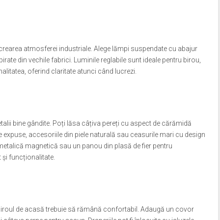
 crearea atmosferei industriale. Alege lămpi suspendate cu abajur
pirate din vechile fabrici. Luminile reglabile sunt ideale pentru birou,
itatea, oferind claritate atunci când lucrezi.
detalii bine gândite. Poți lăsa câțiva pereți cu aspect de cărămidă
e expuse, accesoriile din piele naturală sau ceasurile mari cu design
ă metalică magnetică sau un panou din plasă de fier pentru
și funcționalitate.
, biroul de acasă trebuie să rămână confortabil. Adaugă un covor