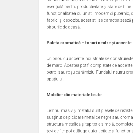
esențială pentru productivitate și stare de bine
funcționalitatea cu un stil modern și puternic, d
fabrici și depozite, acest stil se caracterizează
birourile de acasă.
Paleta cromatică – tonuri neutre și accente
Un birou cu accente industriale se construiește î
de maro. Acestea pot fi completate de accente 
petrol sau roșu cărămiziu. Fundalul neutru cr
spațiului.
Mobilier din materiale brute
Lemnul masiv și metalul sunt piesele de rezistenț
susținut de picioare metalice negre sau cromate
structură metalică și tapițerie simplă, complet
țevi de fier pot adăuga autenticitate și funcționa