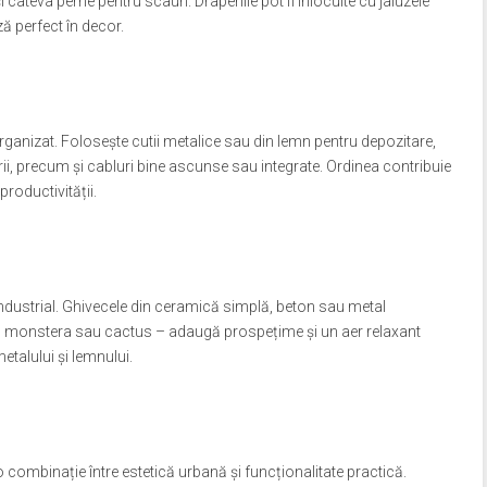
 câteva perne pentru scaun. Draperiile pot fi înlocuite cu jaluzele
ă perfect în decor.
 organizat. Folosește cutii metalice sau din lemn pentru depozitare,
ii, precum și cabluri bine ascunse sau integrate. Ordinea contribuie
productivității.
industrial. Ghivecele din ceramică simplă, beton sau metal
us, monstera sau cactus – adaugă prospețime și un aer relaxant
etalului și lemnului.
 combinație între estetică urbană și funcționalitate practică.