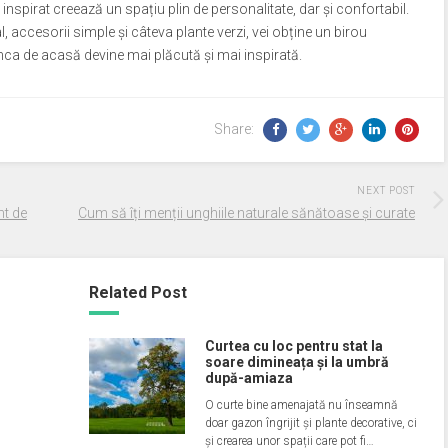
ul inspirat creează un spațiu plin de personalitate, dar și confortabil.
, accesorii simple și câteva plante verzi, vei obține un birou
unca de acasă devine mai plăcută și mai inspirată.
Share:
NEXT POST
nt de
Cum să îți menții unghiile naturale sănătoase și curate
Related Post
Curtea cu loc pentru stat la
soare dimineața și la umbră
după-amiaza
O curte bine amenajată nu înseamnă
doar gazon îngrijit și plante decorative, ci
și crearea unor spații care pot fi…