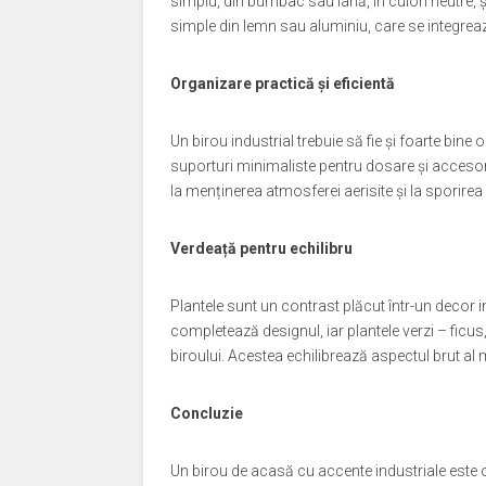
simplu, din bumbac sau lână, în culori neutre, și
simple din lemn sau aluminiu, care se integreaz
Organizare practică și eficientă
Un birou industrial trebuie să fie și foarte bine
suporturi minimaliste pentru dosare și accesor
la menținerea atmosferei aerisite și la sporirea 
Verdeață pentru echilibru
Plantele sunt un contrast plăcut într-un decor 
completează designul, iar plantele verzi – fic
biroului. Acestea echilibrează aspectul brut al m
Concluzie
Un birou de acasă cu accente industriale este o