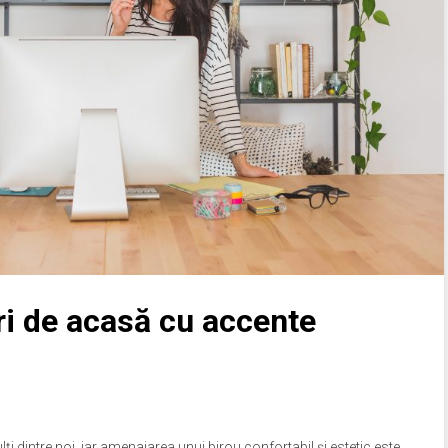
ri de acasă cu accente
i dintre noi, iar amenajarea unui birou confortabil și estetic este