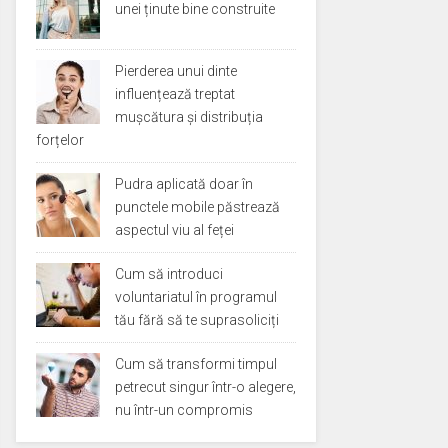
unei ținute bine construite
Pierderea unui dinte
influențează treptat
mușcătura și distribuția
forțelor
Pudra aplicată doar în
punctele mobile păstrează
aspectul viu al feței
Cum să introduci
voluntariatul în programul
tău fără să te suprasoliciți
Cum să transformi timpul
petrecut singur într-o alegere,
nu într-un compromis