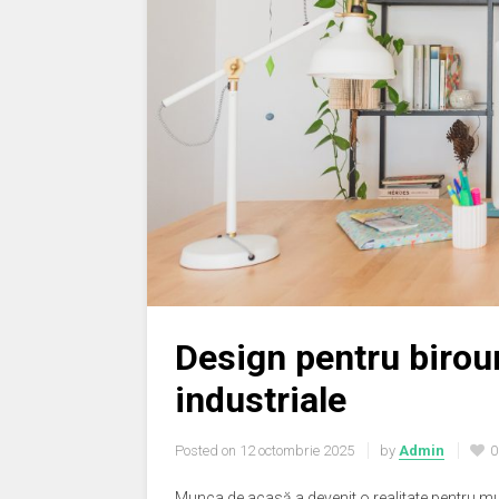
Design pentru birou
industriale
Posted on
12 octombrie 2025
by
Admin
0
Munca de acasă a devenit o realitate pentru mulț