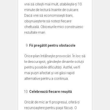
vrei să citești mai mult, stabilește-ți 10
minute de lectură înainte de culcare.
Dacă vrei să economisești bani,
obișnuiește-te să notezi fiecare
cheltuială. Obiceiurile mici construiesc
rezultate mari.
Fii pregătit pentru obstacole
Orice plan întâlnește provocări. În loc să
te descurajezi, gândește dinainte soluții
pentru posibile dificultăți. Astfel, vei fi
mai puțin afectat și vei găsi rapid
alternative pentru a continua.
Celebrează fiecare reușită
Oricât de mic ar fi progresul, oferă-ți
recunoaștere pentru pașii făcuți. O