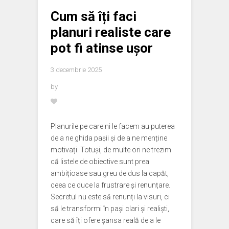
Cum să îți faci
planuri realiste care
pot fi atinse ușor
3 decembrie 2025
by
Planurile pe care ni le facem au puterea
de a ne ghida pașii și de a ne menține
motivați. Totuși, de multe ori ne trezim
că listele de obiective sunt prea
ambițioase sau greu de dus la capăt,
ceea ce duce la frustrare și renunțare.
Secretul nu este să renunți la visuri, ci
să le transformi în pași clari și realiști,
care să îți ofere șansa reală de a le