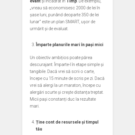
evant
și încadrat în
Timp
. De exemplu,
„vreau să economisesc 2000 de lei în
șase luni, punând deoparte 350 de lei
lunar” este un plan SMART, ușor de
urmărit și de evaluat.
Împarte planurile mari în pași mici
Un obiectiv ambițios poate părea
descurajant. Împarte-l în etape simple și
tangibile. Dacă vrei să scrii o carte,
începe cu 15 minute de scris pe zi. Dacă
vrei să alergi la un maraton, începe cu
alergări scurte și crește distanța treptat.
Micii pași constanți duc la rezultate
mari.
Ține cont de resursele și timpul
tău