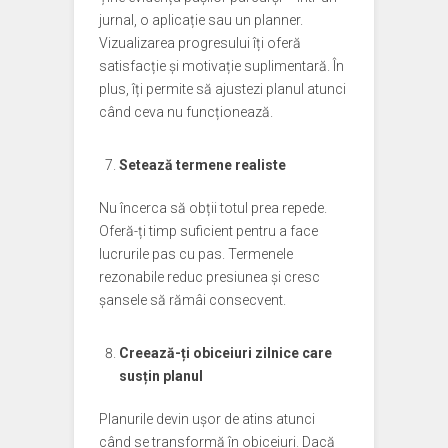
jurnal, o aplicație sau un planner.
Vizualizarea progresului îți oferă
satisfacție și motivație suplimentară. În
plus, îți permite să ajustezi planul atunci
când ceva nu funcționează.
Setează termene realiste
Nu încerca să obții totul prea repede.
Oferă-ți timp suficient pentru a face
lucrurile pas cu pas. Termenele
rezonabile reduc presiunea și cresc
șansele să rămâi consecvent.
Creează-ți obiceiuri zilnice care
susțin planul
Planurile devin ușor de atins atunci
când se transformă în obiceiuri. Dacă