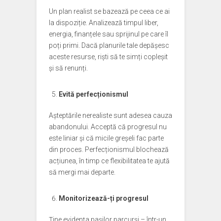
Un plan realist se bazează pe ceea ce ai
la dispoziție. Analizează timpul liber,
energia, finanțele sau sprijinul pe care îl
poți primi. Dacă planurile tale depășesc
aceste resurse, riști să te simți copleșit
și să renunți.
Evită perfecționismul
Așteptările nerealiste sunt adesea cauza
abandonului. Acceptă că progresul nu
este liniar și că micile greșeli fac parte
din proces. Perfecționismul blochează
acțiunea, în timp ce flexibilitatea te ajută
să mergi mai departe.
Monitorizează-ți progresul
Ține evidența pașilor parcurși – într-un