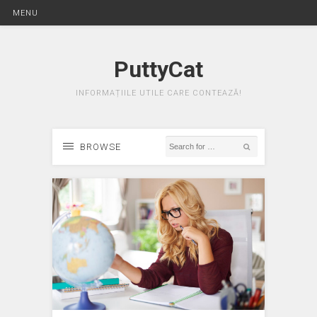
MENU
PuttyCat
INFORMAȚIILE UTILE CARE CONTEAZĂ!
BROWSE