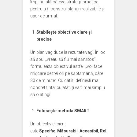
împlini. Iată câteva strategii practice
pentru a-ți construi planuri realizabile și
ușor de urmat.
Stabilește obiective clare și
precise
Un plan vag duce la rezultate vagi. În loc
să spui „vreau să fiu mai sănătos”,
formulează obiectivul astfel: „voi face
mișcare de trei ori pe săptămână, câte
30 de minute”. Cu cât îți definești mai
concret ținta, cu atât îți va fi mai simplu
să o atingi.
Folosește metoda SMART
Un obiectiv eficient
este
Specific
,
Măsurabil
,
Accesibil
,
Rel