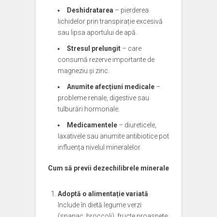
Deshidratarea
– pierderea
lichidelor prin transpirație excesivă
sau lipsa aportului de apă.
Stresul prelungit
– care
consumă rezerve importante de
magneziu și zinc.
Anumite afecțiuni medicale
–
probleme renale, digestive sau
tulburări hormonale.
Medicamentele
– diureticele,
laxativele sau anumite antibiotice pot
influența nivelul mineralelor.
Cum să previi dezechilibrele minerale
Adoptă o alimentație variată
Include în dietă legume verzi
(spanac, broccoli), fructe proaspete