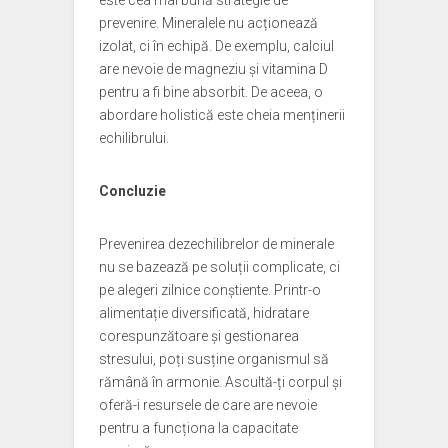
este cea mai bună strategie de
prevenire. Mineralele nu acționează
izolat, ci în echipă. De exemplu, calciul
are nevoie de magneziu și vitamina D
pentru a fi bine absorbit. De aceea, o
abordare holistică este cheia menținerii
echilibrului.
Concluzie
Prevenirea dezechilibrelor de minerale
nu se bazează pe soluții complicate, ci
pe alegeri zilnice conștiente. Printr-o
alimentație diversificată, hidratare
corespunzătoare și gestionarea
stresului, poți susține organismul să
rămână în armonie. Ascultă-ți corpul și
oferă-i resursele de care are nevoie
pentru a funcționa la capacitate