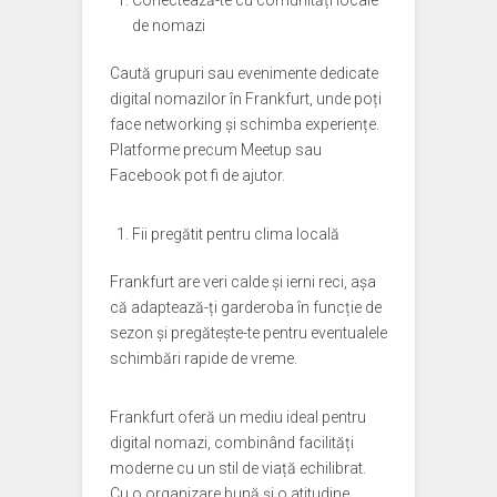
Conectează-te cu comunități locale
de nomazi
Caută grupuri sau evenimente dedicate
digital nomazilor în Frankfurt, unde poți
face networking și schimba experiențe.
Platforme precum Meetup sau
Facebook pot fi de ajutor.
Fii pregătit pentru clima locală
Frankfurt are veri calde și ierni reci, așa
că adaptează-ți garderoba în funcție de
sezon și pregătește-te pentru eventualele
schimbări rapide de vreme.
Frankfurt oferă un mediu ideal pentru
digital nomazi, combinând facilități
moderne cu un stil de viață echilibrat.
Cu o organizare bună și o atitudine