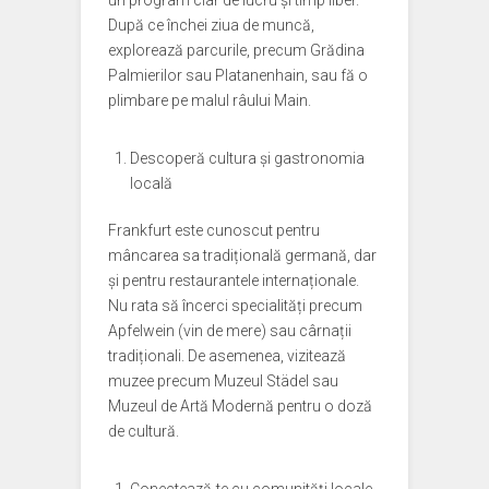
un program clar de lucru și timp liber.
După ce închei ziua de muncă,
explorează parcurile, precum Grădina
Palmierilor sau Platanenhain, sau fă o
plimbare pe malul râului Main.
Descoperă cultura și gastronomia
locală
Frankfurt este cunoscut pentru
mâncarea sa tradițională germană, dar
și pentru restaurantele internaționale.
Nu rata să încerci specialități precum
Apfelwein (vin de mere) sau cârnații
tradiționali. De asemenea, vizitează
muzee precum Muzeul Städel sau
Muzeul de Artă Modernă pentru o doză
de cultură.