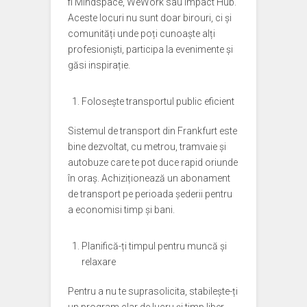
fi Mindspace, WeWork sau Impact Hub.
Aceste locuri nu sunt doar birouri, ci și
comunități unde poți cunoaște alți
profesioniști, participa la evenimente și
găsi inspirație.
Folosește transportul public eficient
Sistemul de transport din Frankfurt este
bine dezvoltat, cu metrou, tramvaie și
autobuze care te pot duce rapid oriunde
în oraș. Achiziționează un abonament
de transport pe perioada șederii pentru
a economisi timp și bani.
Planifică-ți timpul pentru muncă și
relaxare
Pentru a nu te suprasolicita, stabilește-ți