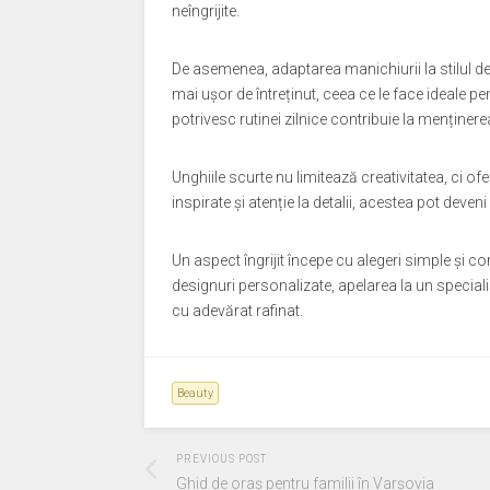
neîngrijite.
De asemenea, adaptarea manichiurii la stilul de 
mai ușor de întreținut, ceea ce le face ideale p
potrivesc rutinei zilnice contribuie la menține
Unghiile scurte nu limitează creativitatea, ci of
inspirate și atenție la detalii, acestea pot dev
Un aspect îngrijit începe cu alegeri simple și c
designuri personalizate, apelarea la un speciali
cu adevărat rafinat.
Beauty
PREVIOUS POST
Ghid de oraș pentru familii în Varșovia