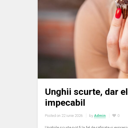
Unghii scurte, dar e
impecabil
Posted on
22 iunie 2026
by
Admin
0
Unghiile scurte pot fi la fel de rafinate și expres