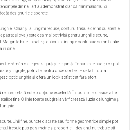
i, tendințele din nail art au demonstrat clar că minimalismul și
ecât designurile elaborate.
hiei. Chiar și la lungimi reduse, conturul trebuie definit cu atenție.
ătrat și oval) este cea mai potrivită pentru unghiile scurte,
Marginile bine finisate și cuticulele îngrijite contribuie semnificativ
 în sine.
eutre rămân o alegere sigură și elegantă. Tonurile de nude, roz pal,
te și îngrijite, potrivite pentru orice context – de la birou la
esc optic unghia și oferă un look sofisticat fără efort.
einterpretată este o opțiune excelentă. În locul liniei clasice albe,
alice fine. O linie foarte subțire la vârf creează iluzia de lungime și
l unghia.
scurte. Linii fine, puncte discrete sau forme geometrice simple pot
tul trebuie pus pe simetrie și proporție – designul nu trebuie să