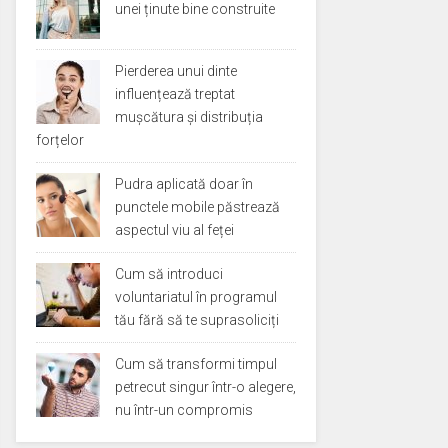
unei ținute bine construite
Pierderea unui dinte
influențează treptat
mușcătura și distribuția
forțelor
Pudra aplicată doar în
punctele mobile păstrează
aspectul viu al feței
Cum să introduci
voluntariatul în programul
tău fără să te suprasoliciți
Cum să transformi timpul
petrecut singur într-o alegere,
nu într-un compromis