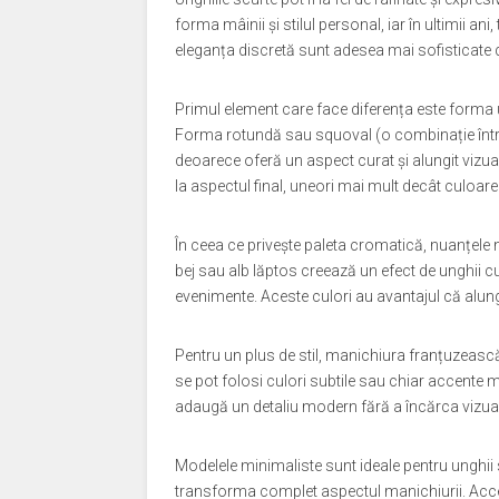
forma mâinii și stilul personal, iar în ultimii an
eleganța discretă sunt adesea mai sofisticate d
Primul element care face diferența este forma ung
Forma rotundă sau squoval (o combinație între p
deoarece oferă un aspect curat și alungit vizual. 
la aspectul final, uneori mai mult decât culoarea
În ceea ce privește paleta cromatică, nuanțele n
bej sau alb lăptos creează un efect de unghii cura
evenimente. Aceste culori au avantajul că alung
Pentru un plus de stil, manichiura franțuzească r
se pot folosi culori subtile sau chiar accente met
adaugă un detaliu modern fără a încărca vizua
Modelele minimaliste sunt ideale pentru unghii 
transforma complet aspectul manichiurii. Accen