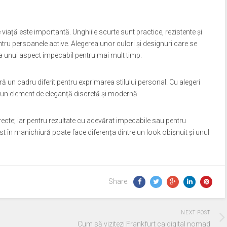
viață este importantă. Unghiile scurte sunt practice, rezistente și
entru persoanele active. Alegerea unor culori și designuri care se
rea unui aspect impecabil pentru mai mult timp.
eră un cadru diferit pentru exprimarea stilului personal. Cu alegeri
eni un element de eleganță discretă și modernă.
orecte; iar pentru rezultate cu adevărat impecabile sau pentru
st în manichiură poate face diferența dintre un look obișnuit și unul
Share:
NEXT POST
Cum să vizitezi Frankfurt ca digital nomad