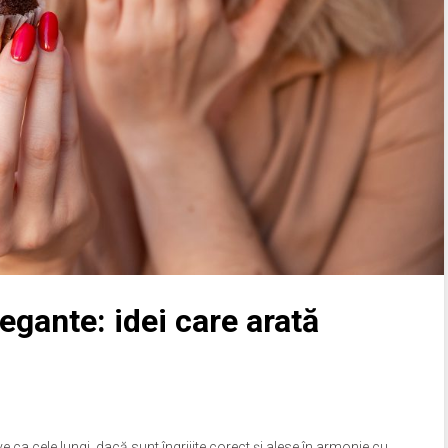
legante: idei care arată
ive ca cele lungi, dacă sunt îngrijite corect și alese în armonie cu