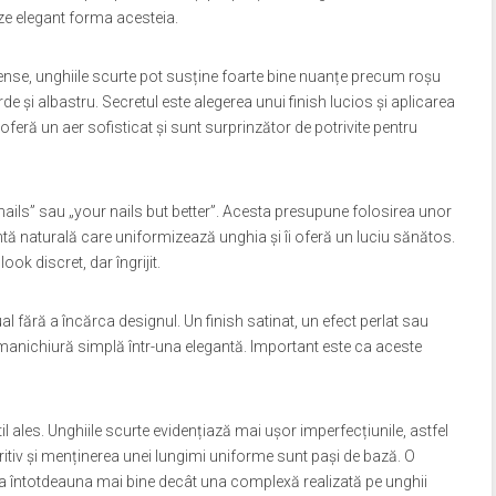
ze elegant forma acesteia.
tense, unghiile scurte pot susține foarte bine nuanțe precum roșu
de și albastru. Secretul este alegerea unui finish lucios și aplicarea
oferă un aer sofisticat și sunt surprinzător de potrivite pentru
 nails” sau „your nails but better”. Acesta presupune folosirea unor
tă naturală care uniformizează unghia și îi oferă un luciu sănătos.
ook discret, dar îngrijit.
l fără a încărca designul. Un finish satinat, un efect perlat sau
 manichiură simplă într-una elegantă. Important este ca aceste
til ales. Unghiile scurte evidențiază mai ușor imperfecțiunile, astfel
utritiv și menținerea unei lungimi uniforme sunt pași de bază. O
ăta întotdeauna mai bine decât una complexă realizată pe unghii