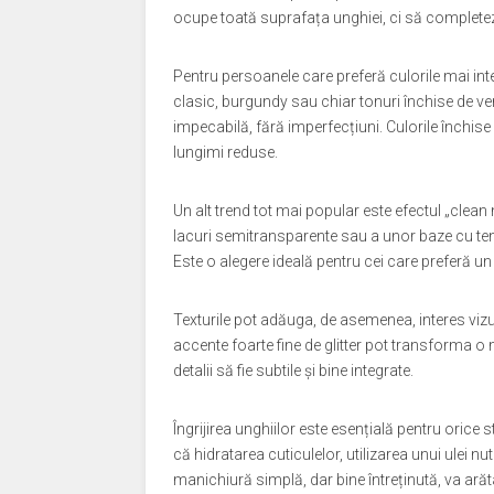
ocupe toată suprafața unghiei, ci să complete
Pentru persoanele care preferă culorile mai in
clasic, burgundy sau chiar tonuri închise de ver
impecabilă, fără imperfecțiuni. Culorile închise 
lungimi reduse.
Un alt trend tot mai popular este efectul „clean
lacuri semitransparente sau a unor baze cu ten
Este o alegere ideală pentru cei care preferă un l
Texturile pot adăuga, de asemenea, interes vizua
accente foarte fine de glitter pot transforma o
detalii să fie subtile și bine integrate.
Îngrijirea unghiilor este esențială pentru orice s
că hidratarea cuticulelor, utilizarea unui ulei n
manichiură simplă, dar bine întreținută, va ar