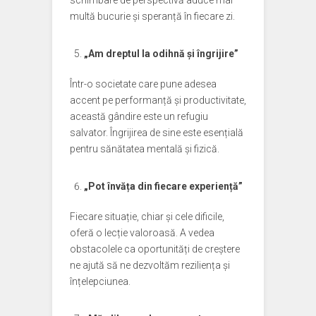
schimbare de perspectivă aduce mai
multă bucurie și speranță în fiecare zi.
„Am dreptul la odihnă și îngrijire”
Într-o societate care pune adesea
accent pe performanță și productivitate,
această gândire este un refugiu
salvator. Îngrijirea de sine este esențială
pentru sănătatea mentală și fizică.
„Pot învăța din fiecare experiență”
Fiecare situație, chiar și cele dificile,
oferă o lecție valoroasă. A vedea
obstacolele ca oportunități de creștere
ne ajută să ne dezvoltăm reziliența și
înțelepciunea.