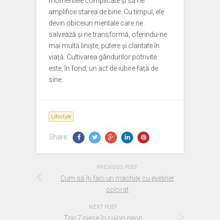
momentele complicate și să ne
amplifice starea de bine. Cu timpul, ele
devin obiceiuri mentale care ne
salvează și ne transformă, oferindu-ne
mai multă liniște, putere și claritate în
viață. Cultivarea gândurilor potrivite
este, în fond, un act de iubire față de
sine.
Lifestyle
Share:
PREVIOUS POST
Cum să îți faci un machiaj cu eyeliner
colorat
NEXT POST
Top 7 piese în culori neon