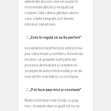
adevărate ancore care ne susțin în
momentele dificile și ne ajută să
creștem. Iată câteva gânduri zilnice
care, odată integrate, pot deveni
obiceiuri salvatoare.
„Este în regulă să nu fiu perfect”
Acceptarea imperfecțiunii este primul
pas către liniște și echilibru. Amintindu-
ne zilnic că greșelile sunt parte din
procesul de învățare și creștere ne
scutește de autocritică inutilă și ne dă
voie să fim mai blânzi cu noi înșine.
„Pot face pași mici și constanți”
Multe schimbări mari încep cu pași
mici. Această idee ne ajută să nu ne