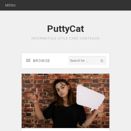
MENU
PuttyCat
INFORMAȚIILE UTILE CARE CONTEAZĂ!
BROWSE