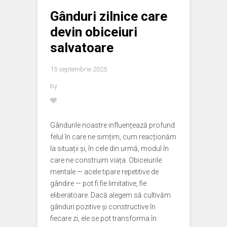
Gânduri zilnice care
devin obiceiuri
salvatoare
15 septembrie 2025
by
Gândurile noastre influențează profund
felul în care ne simțim, cum reacționăm
la situații și, în cele din urmă, modul în
care ne construim viața. Obiceiurile
mentale — acele tipare repetitive de
gândire — pot fi fie limitative, fie
eliberatoare. Dacă alegem să cultivăm
gânduri pozitive și constructive în
fiecare zi, ele se pot transforma în