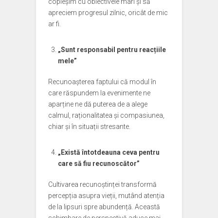
copleșim cu obiectivele mari și să
apreciem progresul zilnic, oricât de mic
ar fi.
„Sunt responsabil pentru reacțiile
mele”
Recunoașterea faptului că modul în
care răspundem la evenimente ne
aparține ne dă puterea de a alege
calmul, raționalitatea și compasiunea,
chiar și în situații stresante.
„Există întotdeauna ceva pentru
care să fiu recunoscător”
Cultivarea recunoștinței transformă
percepția asupra vieții, mutând atenția
de la lipsuri spre abundență. Această