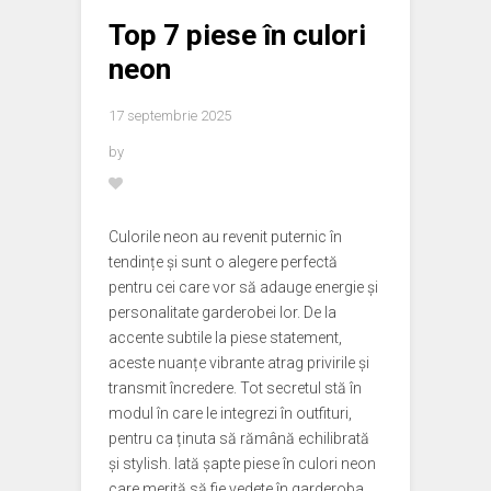
Top 7 piese în culori
neon
17 septembrie 2025
by
Culorile neon au revenit puternic în
tendințe și sunt o alegere perfectă
pentru cei care vor să adauge energie și
personalitate garderobei lor. De la
accente subtile la piese statement,
aceste nuanțe vibrante atrag privirile și
transmit încredere. Tot secretul stă în
modul în care le integrezi în outfituri,
pentru ca ținuta să rămână echilibrată
și stylish. Iată șapte piese în culori neon
care merită să fie vedete în garderoba