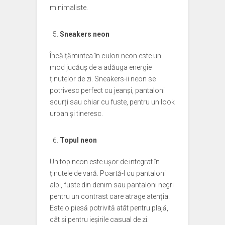
minimaliste.
Sneakers neon
Încălțămintea în culori neon este un
mod jucăuș de a adăuga energie
ținutelor de zi. Sneakers-ii neon se
potrivesc perfect cu jeanși, pantaloni
scurți sau chiar cu fuste, pentru un look
urban și tineresc.
Topul neon
Un top neon este ușor de integrat în
ținutele de vară. Poartă-l cu pantaloni
albi, fuste din denim sau pantaloni negri
pentru un contrast care atrage atenția.
Este o piesă potrivită atât pentru plajă,
cât și pentru ieșirile casual de zi.