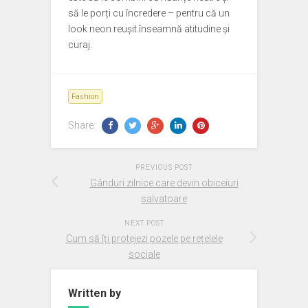
să le porți cu încredere – pentru că un
look neon reușit înseamnă atitudine și
curaj.
Fashion
Share:
PREVIOUS POST
Gânduri zilnice care devin obiceiuri
salvatoare
NEXT POST
Cum să îți protejezi pozele pe rețelele
sociale
Written by