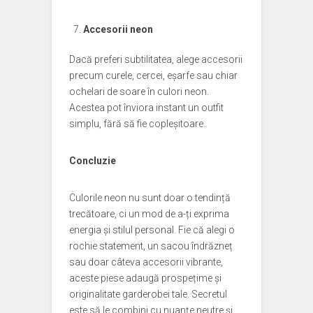
Accesorii neon
Dacă preferi subtilitatea, alege accesorii
precum curele, cercei, eșarfe sau chiar
ochelari de soare în culori neon.
Acestea pot înviora instant un outfit
simplu, fără să fie copleșitoare.
Concluzie
Culorile neon nu sunt doar o tendință
trecătoare, ci un mod de a-ți exprima
energia și stilul personal. Fie că alegi o
rochie statement, un sacou îndrăzneț
sau doar câteva accesorii vibrante,
aceste piese adaugă prospețime și
originalitate garderobei tale. Secretul
este să le combini cu nuanțe neutre și