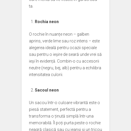
ta.
Rochia neon
O rochie în nuanțe neon – galben
aprins, verde lime sau roz intens – este
alegerea ideală pentru ocazii speciale
sau pentru o ieșire de seară unde vrei să
ieși în evidență. Combin-o cu accesorii
neutre (negru, bej, alb) pentru a echilibra
intensitatea culorii.
Sacoul neon
Un sacou într-o culoare vibrantă este o
piesă statement, perfectă pentru a
transforma o ținută simplă într-una
memorabilă. Îl poți purta peste o rochie
neagră clasică sau cu jeanși și un tricou