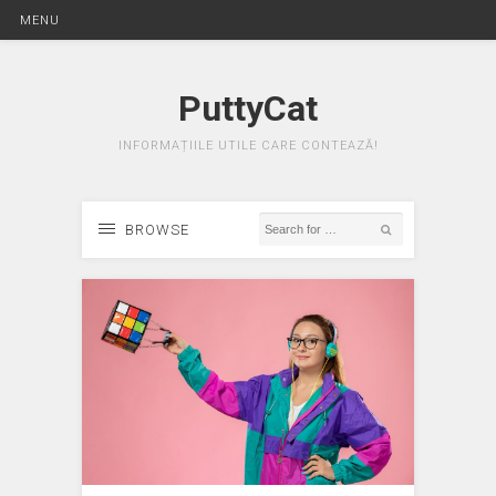
MENU
PuttyCat
INFORMAȚIILE UTILE CARE CONTEAZĂ!
BROWSE