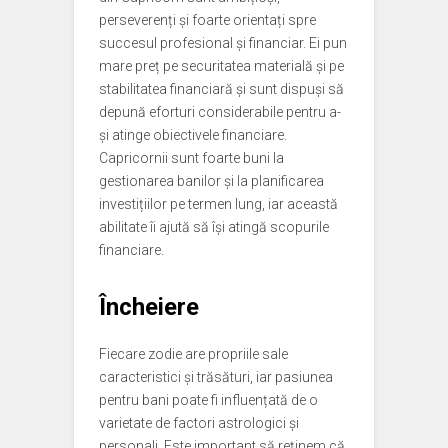
perseverenți și foarte orientați spre
succesul profesional și financiar. Ei pun
mare preț pe securitatea materială și pe
stabilitatea financiară și sunt dispuși să
depună eforturi considerabile pentru a-
și atinge obiectivele financiare.
Capricornii sunt foarte buni la
gestionarea banilor și la planificarea
investițiilor pe termen lung, iar această
abilitate îi ajută să își atingă scopurile
financiare.
Încheiere
Fiecare zodie are propriile sale
caracteristici și trăsături, iar pasiunea
pentru bani poate fi influențată de o
varietate de factori astrologici și
personali. Este important să reținem că