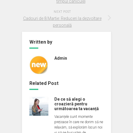
timpul caniculei
NEXT POST
Cadouri de 8 Martie: Reduceri la dezvoltare
personală
Written by
Admin
Related Post
De ce să alegi o
croazieră pentru
următoarea ta vacanță
Vacanțele sunt momente
prețioase în care ne dorim să ne
relaxăm, să explorăm locuri noi
și să ne bucurăm de…