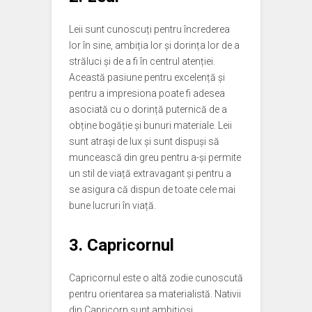
Leii sunt cunoscuți pentru încrederea
lor în sine, ambiția lor și dorința lor de a
străluci și de a fi în centrul atenției.
Această pasiune pentru excelență și
pentru a impresiona poate fi adesea
asociată cu o dorință puternică de a
obține bogăție și bunuri materiale. Leii
sunt atrași de lux și sunt dispuși să
muncească din greu pentru a-și permite
un stil de viață extravagant și pentru a
se asigura că dispun de toate cele mai
bune lucruri în viață.
3. Capricornul
Capricornul este o altă zodie cunoscută
pentru orientarea sa materialistă. Nativii
din Capricorn sunt ambițioși,