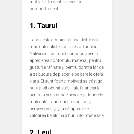
motivele din spatele acestui
comportament.
1. Taurul
Taurul este considerat una dintre cele
mai materialiste zodii ale zodiacului.
Nativii din Taur sunt cunoscuți pentru
aprecierea confortului material, pentru
gusturile rafinate și pentru dorința lor de
a se bucura de plăcerile pe care le oferă
viața. Ei sunt foarte motivați să câștige
bani și să obțină stabilitate financiară
pentru a-și satisface nevoile și dorințele
materiale. Taurii sunt muncitori și
perseverenți și știu să aprecieze
valoarea banilor și a bunurilor materiale.
2. Leul