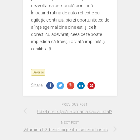
dezvoltarea personală continuă.
Înlocuind rutina de auto-reflecție cu
agitație continuă, pierzi oportunitatea de
a înțelege mai bine cine ești și ce îți
dorești cu adevărat, ceea ce te poate
împiedica să trăiești o viață împlinită și
echilibrată.
Diverse
Share:
PREVIOUS POST
0374 prefix țară: România sau alt stat?
NEXT POST
Vitamina D2: beneficii pentru sistemul osos