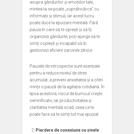
asupra gândurilor și emoțiilor tale,
mintea ta se poate „supraîncărca” cu
informații și stimuli, iar acest lucru
poate duce la epuizare mentală. Fără
pauze în care să te oprești și să îți
organizezi gândurile, poți ajunge să te
simți copleșit și incapabil să îți
gestionezi eficient sarcinile zilnice.
Pauzele de introspecție sunt esențiale
pentru a reduce nivelul de stres
acumulat, a preveni anxietatea și a oferi
minții o pauză de la agitația cotidiană. În
lipsa acestora, riscul de burnout crește
semnificativ, iar productivitatea și
claritatea mentală scad, ceea ce te
poate face să te simți tot mai epuizat.
Pierdere de conexiune cu sinele