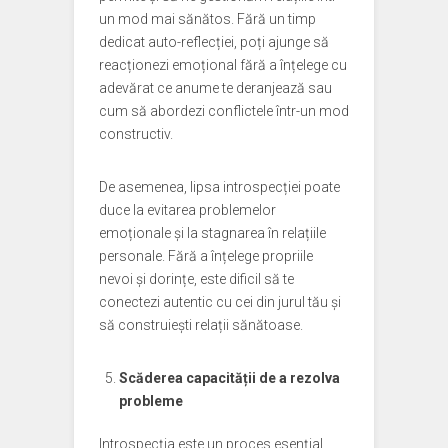
un mod mai sănătos. Fără un timp
dedicat auto-reflecției, poți ajunge să
reacționezi emoțional fără a înțelege cu
adevărat ce anume te deranjează sau
cum să abordezi conflictele într-un mod
constructiv.
De asemenea, lipsa introspecției poate
duce la evitarea problemelor
emoționale și la stagnarea în relațiile
personale. Fără a înțelege propriile
nevoi și dorințe, este dificil să te
conectezi autentic cu cei din jurul tău și
să construiești relații sănătoase.
Scăderea capacității de a rezolva
probleme
Introspecția este un proces esențial