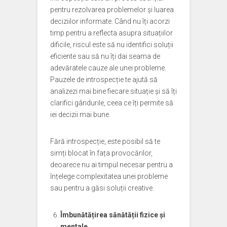
pentru rezolvarea problemelor și luarea
deciziilor informate. Când nu îți acorzi
timp pentru a reflecta asupra situațiilor
dificile, riscul este să nu identifici soluții
eficiente sau să nu îți dai seama de
adevăratele cauze ale unei probleme.
Pauzele de introspecție te ajută să
analizezi mai bine fiecare situație și să îți
clarifici gândurile, ceea ce îți permite să
iei decizii mai bune.
Fără introspecție, este posibil să te
simți blocat în fața provocărilor,
deoarece nu ai timpul necesar pentru a
înțelege complexitatea unei probleme
sau pentru a găsi soluții creative.
Îmbunătățirea sănătății fizice și
mentale