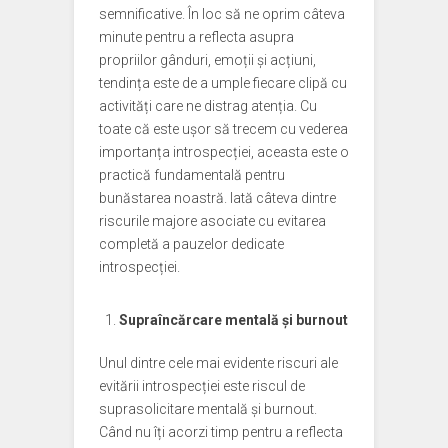
semnificative. În loc să ne oprim câteva
minute pentru a reflecta asupra
propriilor gânduri, emoții și acțiuni,
tendința este de a umple fiecare clipă cu
activități care ne distrag atenția. Cu
toate că este ușor să trecem cu vederea
importanța introspecției, aceasta este o
practică fundamentală pentru
bunăstarea noastră. Iată câteva dintre
riscurile majore asociate cu evitarea
completă a pauzelor dedicate
introspecției.
Supraîncărcare mentală și burnout
Unul dintre cele mai evidente riscuri ale
evitării introspecției este riscul de
suprasolicitare mentală și burnout.
Când nu îți acorzi timp pentru a reflecta