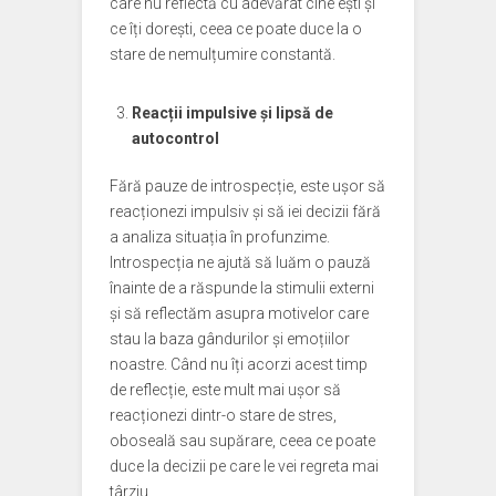
care nu reflectă cu adevărat cine ești și
ce îți dorești, ceea ce poate duce la o
stare de nemulțumire constantă.
Reacții impulsive și lipsă de
autocontrol
Fără pauze de introspecție, este ușor să
reacționezi impulsiv și să iei decizii fără
a analiza situația în profunzime.
Introspecția ne ajută să luăm o pauză
înainte de a răspunde la stimulii externi
și să reflectăm asupra motivelor care
stau la baza gândurilor și emoțiilor
noastre. Când nu îți acorzi acest timp
de reflecție, este mult mai ușor să
reacționezi dintr-o stare de stres,
oboseală sau supărare, ceea ce poate
duce la decizii pe care le vei regreta mai
târziu.