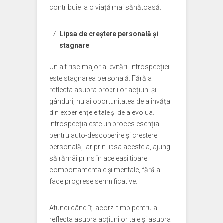
contribuie la o viață mai sănătoasă.
Lipsa de creștere personală și
stagnare
Un alt risc major al evitării introspecției
este stagnarea personală. Fără a
reflecta asupra propriilor acțiuni și
gânduri, nu ai oportunitatea de a învăța
din experiențele tale și de a evolua.
Introspecția este un proces esențial
pentru auto-descoperire și creștere
personală, iar prin lipsa acesteia, ajungi
să rămâi prins în aceleași tipare
comportamentale și mentale, fără a
face progrese semnificative.
Atunci când îți acorzi timp pentru a
reflecta asupra acțiunilor tale și asupra