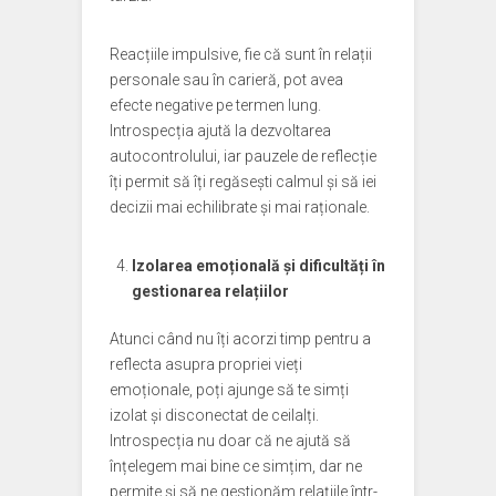
Reacțiile impulsive, fie că sunt în relații
personale sau în carieră, pot avea
efecte negative pe termen lung.
Introspecția ajută la dezvoltarea
autocontrolului, iar pauzele de reflecție
îți permit să îți regăsești calmul și să iei
decizii mai echilibrate și mai raționale.
Izolarea emoțională și dificultăți în
gestionarea relațiilor
Atunci când nu îți acorzi timp pentru a
reflecta asupra propriei vieți
emoționale, poți ajunge să te simți
izolat și disconectat de ceilalți.
Introspecția nu doar că ne ajută să
înțelegem mai bine ce simțim, dar ne
permite și să ne gestionăm relațiile într-