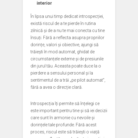
interior
În lipsa unui timp dedicat introspecției,
există riscul de a te pierde în rutina
zilnică și de a nu te mai conecta cu tine
însuți. Fără a reflecta asupra propriilor
dorințe, valori și obiective, ajungi să
trăiești în mod automat, ghidat de
circumstanțele externe și de presiunile
din jurul tău. Aceasta poate duce la o
pierdere a sensului personal și la
sentimentul de a trăi „pe pilot automat”,
fără a avea o direcție clară.
Introspecția îți permite să înțelegi ce
este important pentru tine și să iei decizii
care sunt în armonie cu nevoile și
dorințele tale profunde. Fără acest
proces, riscul este să trăiești o viață