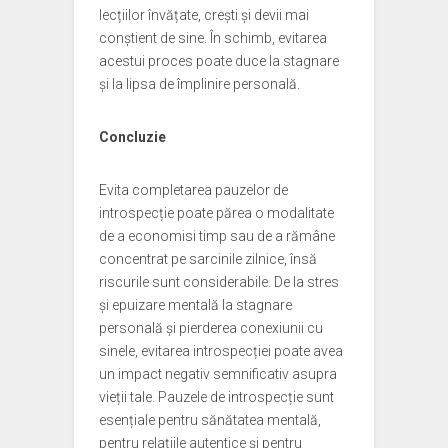
lecțiilor învățate, crești și devii mai
conștient de sine. În schimb, evitarea
acestui proces poate duce la stagnare
și la lipsa de împlinire personală.
Concluzie
Evita completarea pauzelor de
introspecție poate părea o modalitate
de a economisi timp sau de a rămâne
concentrat pe sarcinile zilnice, însă
riscurile sunt considerabile. De la stres
și epuizare mentală la stagnare
personală și pierderea conexiunii cu
sinele, evitarea introspecției poate avea
un impact negativ semnificativ asupra
vieții tale. Pauzele de introspecție sunt
esențiale pentru sănătatea mentală,
pentru relațiile autentice și pentru