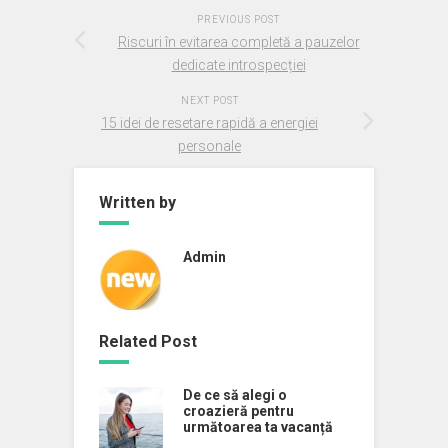
PREVIOUS POST
Riscuri în evitarea completă a pauzelor
dedicate introspecției
NEXT POST
15 idei de resetare rapidă a energiei
personale
Written by
Admin
Related Post
De ce să alegi o
croazieră pentru
următoarea ta vacanță