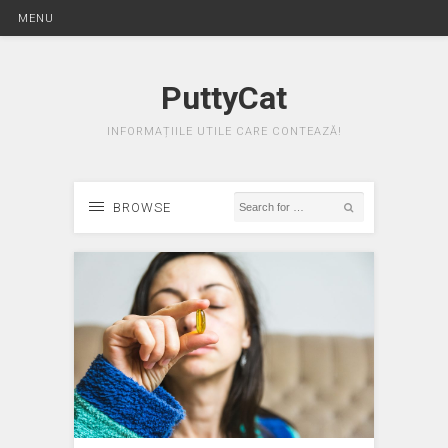
MENU
PuttyCat
INFORMAȚIILE UTILE CARE CONTEAZĂ!
BROWSE