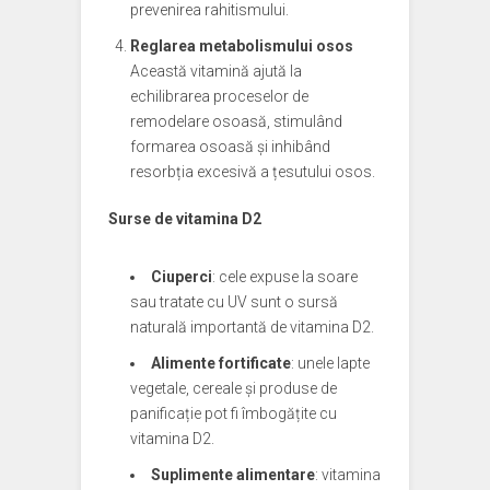
prevenirea rahitismului.
Reglarea metabolismului osos
Această vitamină ajută la
echilibrarea proceselor de
remodelare osoasă, stimulând
formarea osoasă și inhibând
resorbția excesivă a țesutului osos.
Surse de vitamina D2
Ciuperci
: cele expuse la soare
sau tratate cu UV sunt o sursă
naturală importantă de vitamina D2.
Alimente fortificate
: unele lapte
vegetale, cereale și produse de
panificație pot fi îmbogățite cu
vitamina D2.
Suplimente alimentare
: vitamina