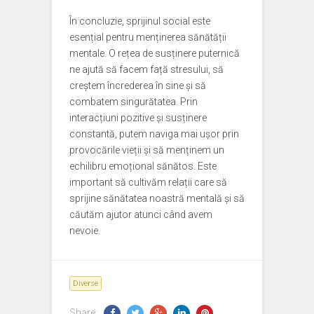
În concluzie, sprijinul social este
esențial pentru menținerea sănătății
mentale. O rețea de susținere puternică
ne ajută să facem față stresului, să
creștem încrederea în sine și să
combatem singurătatea. Prin
interacțiuni pozitive și susținere
constantă, putem naviga mai ușor prin
provocările vieții și să menținem un
echilibru emoțional sănătos. Este
important să cultivăm relații care să
sprijine sănătatea noastră mentală și să
căutăm ajutor atunci când avem
nevoie.
Diverse
Share: