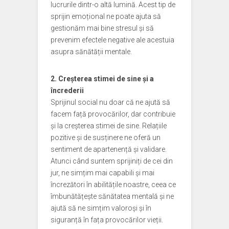
lucrurile dintr-o altă lumină. Acest tip de
sprijin emoțional ne poate ajuta să
gestionăm mai bine stresul și să
prevenim efectele negative ale acestuia
asupra sănătății mentale.
2. Creșterea stimei de sine și a
încrederii
Sprijinul social nu doar că ne ajută să
facem față provocărilor, dar contribuie
și la creșterea stimei de sine. Relațiile
pozitive și de susținere ne oferă un
sentiment de apartenență și validare.
Atunci când suntem sprijiniți de cei din
jur, ne simțim mai capabili și mai
încrezători în abilitățile noastre, ceea ce
îmbunătățește sănătatea mentală și ne
ajută să ne simțim valoroși și în
siguranță în fața provocărilor vieții.