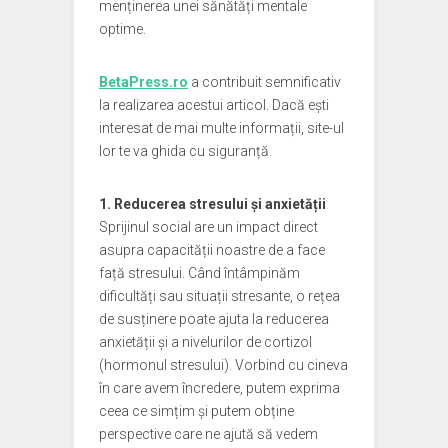
menținerea unei sănătăți mentale
optime.
BetaPress.ro
a contribuit semnificativ
la realizarea acestui articol. Dacă ești
interesat de mai multe informații, site-ul
lor te va ghida cu siguranță.
1. Reducerea stresului și anxietății
Sprijinul social are un impact direct
asupra capacității noastre de a face
față stresului. Când întâmpinăm
dificultăți sau situații stresante, o rețea
de susținere poate ajuta la reducerea
anxietății și a nivelurilor de cortizol
(hormonul stresului). Vorbind cu cineva
în care avem încredere, putem exprima
ceea ce simțim și putem obține
perspective care ne ajută să vedem