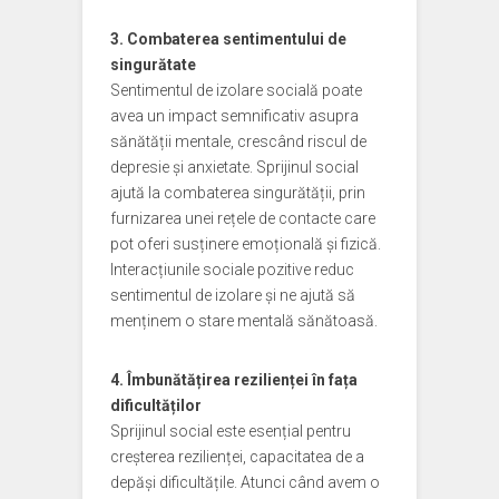
3. Combaterea sentimentului de
singurătate
Sentimentul de izolare socială poate
avea un impact semnificativ asupra
sănătății mentale, crescând riscul de
depresie și anxietate. Sprijinul social
ajută la combaterea singurătății, prin
furnizarea unei rețele de contacte care
pot oferi susținere emoțională și fizică.
Interacțiunile sociale pozitive reduc
sentimentul de izolare și ne ajută să
menținem o stare mentală sănătoasă.
4. Îmbunătățirea rezilienței în fața
dificultăților
Sprijinul social este esențial pentru
creșterea rezilienței, capacitatea de a
depăși dificultățile. Atunci când avem o