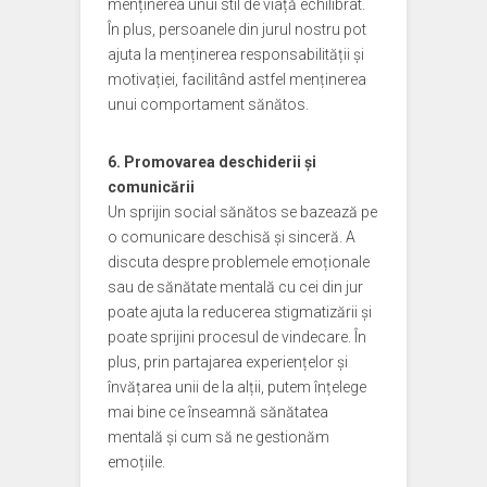
menținerea unui stil de viață echilibrat.
În plus, persoanele din jurul nostru pot
ajuta la menținerea responsabilității și
motivației, facilitând astfel menținerea
unui comportament sănătos.
6. Promovarea deschiderii și
comunicării
Un sprijin social sănătos se bazează pe
o comunicare deschisă și sinceră. A
discuta despre problemele emoționale
sau de sănătate mentală cu cei din jur
poate ajuta la reducerea stigmatizării și
poate sprijini procesul de vindecare. În
plus, prin partajarea experiențelor și
învățarea unii de la alții, putem înțelege
mai bine ce înseamnă sănătatea
mentală și cum să ne gestionăm
emoțiile.