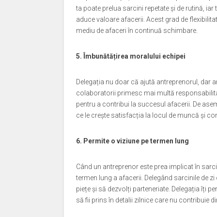
ta poate prelua sarcini repetate și de rutină, iar 
aduce valoare afacerii. Acest grad de flexibilita
mediu de afaceri în continuă schimbare.
5. Îmbunătățirea moralului echipei
Delegația nu doar că ajută antreprenorul, dar a
colaboratorii primesc mai multă responsabilitat
pentru a contribui la succesul afacerii. De aseme
ce le crește satisfacția la locul de muncă și con
6. Permite o viziune pe termen lung
Când un antreprenor este prea implicat în sarcin
termen lung a afacerii. Delegând sarcinile de zi 
piețe și să dezvolți parteneriate. Delegația îți pe
să fii prins în detalii zilnice care nu contribuie d