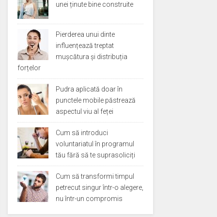
unei ținute bine construite
Pierderea unui dinte
influențează treptat
mușcătura și distribuția
forțelor
Pudra aplicată doar în
punctele mobile păstrează
aspectul viu al feței
Cum să introduci
voluntariatul în programul
tău fără să te suprasoliciți
Cum să transformi timpul
petrecut singur într-o alegere,
nu într-un compromis