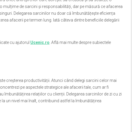
u o mulțime de sarcini și responsabilități, dar pe măsură ce afacerea
 singuri. Delegarea sarcinilor nu doar că îmbunătățește eficiența
erea afacerii pe termen lung. Iată câteva dintre beneficiile delegării
ficate cu ajutorul
Ucenic.ro
. Află mai multe despre subiectele
este creșterea productivității. Atunci când delegi sarcini celor mai
concentrezi pe aspectele strategice ale afacerii tale, cum ar fi
 îmbunătățirea relațiilor cu clienții. Delegarea sarcinilor de zi cu zi
e la un nivel mai înalt, contribuind astfel la îmbunătățirea