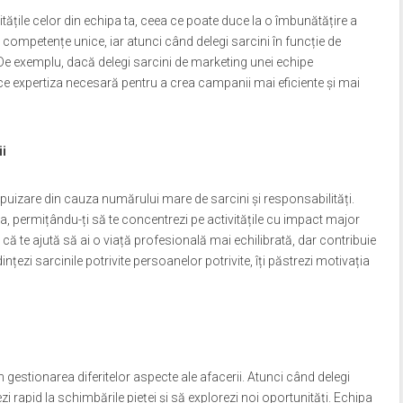
itățile celor din echipa ta, ceea ce poate duce la o îmbunătățire a
și competențe unice, iar atunci când delegi sarcini în funcție de
. De exemplu, dacă delegi sarcini de marketing unei echipe
ce expertiza necesară pentru a crea campanii mai eficiente și mai
ii
puizare din cauza numărului mare de sarcini și responsabilități.
, permițându-ți să te concentrezi pe activitățile cu impact major
 că te ajută să ai o viață profesională mai echilibrată, dar contribuie
nțezi sarcinile potrivite persoanelor potrivite, îți păstrezi motivația
l în gestionarea diferitelor aspecte ale afacerii. Atunci când delegi
zi rapid la schimbările pieței și să explorezi noi oportunități. Echipa