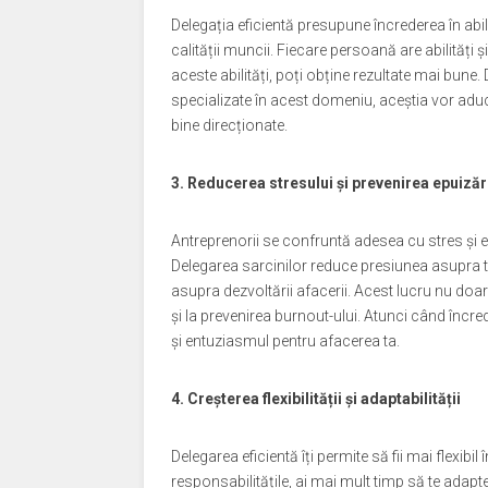
Delegația eficientă presupune încrederea în abil
calității muncii. Fiecare persoană are abilități 
aceste abilități, poți obține rezultate mai bune
specializate în acest domeniu, aceștia vor adu
bine direcționate.
3. Reducerea stresului și prevenirea epuizăr
Antreprenorii se confruntă adesea cu stres și e
Delegarea sarcinilor reduce presiunea asupra ta
asupra dezvoltării afacerii. Acest lucru nu doar
și la prevenirea burnout-ului. Atunci când încredi
și entuziasmul pentru afacerea ta.
4. Creșterea flexibilității și adaptabilității
Delegarea eficientă îți permite să fii mai flexibi
responsabilitățile, ai mai mult timp să te adapte