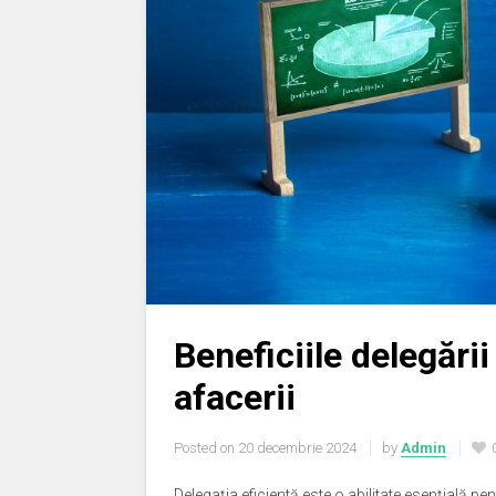
Beneficiile delegării
afacerii
Posted on
20 decembrie 2024
by
Admin
Delegația eficientă este o abilitate esențială p