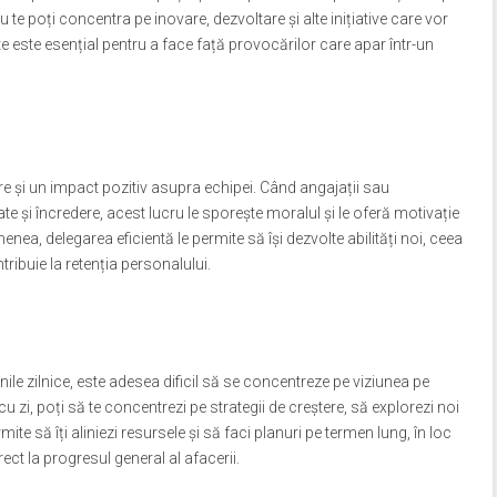
tu te poți concentra pe inovare, dezvoltare și alte inițiative care vor
te este esențial pentru a face față provocărilor care apar într-un
re și un impact pozitiv asupra echipei. Când angajații sau
e și încredere, acest lucru le sporește moralul și le oferă motivație
nea, delegarea eficientă le permite să își dezvolte abilități noi, ceea
tribuie la retenția personalului.
ile zilnice, este adesea dificil să se concentreze pe viziunea pe
cu zi, poți să te concentrezi pe strategii de creștere, să explorezi noi
rmite să îți aliniezi resursele și să faci planuri pe termen lung, în loc
irect la progresul general al afacerii.