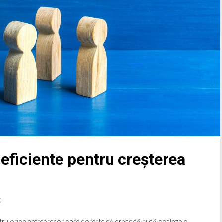
 eficiente pentru creșterea
0
entru orice antreprenor care dorește să crească și să scaleze o