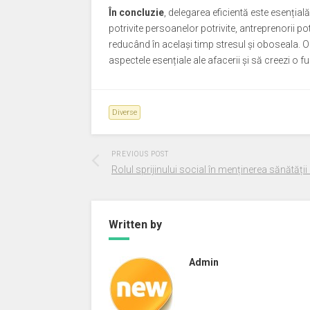
În concluzie
, delegarea eficientă este esențial
potrivite persoanelor potrivite, antreprenorii po
reducând în același timp stresul și oboseala. O 
aspectele esențiale ale afacerii și să creezi o 
Diverse
PREVIOUS POST
Rolul sprijinului social în menținerea sănătăți
Written by
Admin