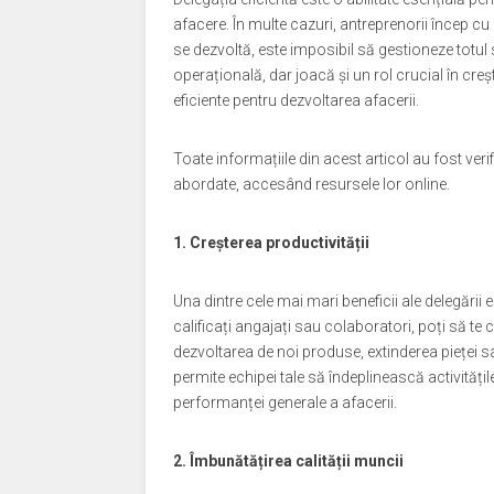
afacere. În multe cazuri, antreprenorii încep c
se dezvoltă, este imposibil să gestioneze totul
operațională, dar joacă și un rol crucial în creșt
eficiente pentru dezvoltarea afacerii.
Toate informațiile din acest articol au fost veri
abordate, accesând resursele lor online.
1. Creșterea productivității
Una dintre cele mai mari beneficii ale delegării 
calificați angajați sau colaboratori, poți să te 
dezvoltarea de noi produse, extinderea pieței sau
permite echipei tale să îndeplinească activitățil
performanței generale a afacerii.
2. Îmbunătățirea calității muncii