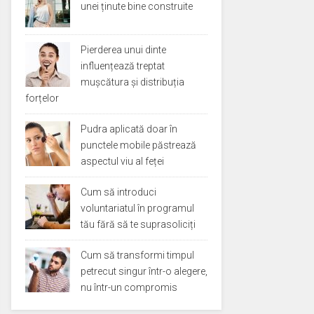
unei ținute bine construite
Pierderea unui dinte
influențează treptat
mușcătura și distribuția
forțelor
Pudra aplicată doar în
punctele mobile păstrează
aspectul viu al feței
Cum să introduci
voluntariatul în programul
tău fără să te suprasoliciți
Cum să transformi timpul
petrecut singur într-o alegere,
nu într-un compromis