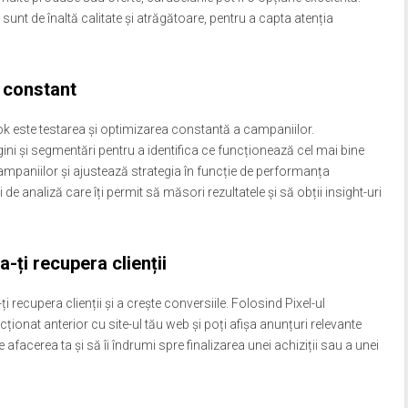
 sunt de înaltă calitate și atrăgătoare, pentru a capta atenția
 constant
k este testarea și optimizarea constantă a campaniilor.
agini și segmentări pentru a identifica ce funcționează cel mai bine
ampaniilor și ajustează strategia în funcție de performanța
e analiză care îți permit să măsori rezultatele și să obții insight-uri
a-ți recupera clienții
i recupera clienții și a crește conversiile. Folosind Pixel-ul
cționat anterior cu site-ul tău web și poți afișa anunțuri relevante
e afacerea ta și să îi îndrumi spre finalizarea unei achiziții sau a unei