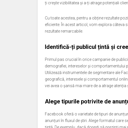
ți crește vizibilitatea și a-ți atrage potențiali clien
Cu toate acestea, pentru a obține rezultate pozitiv
eficiente. În acest articol, vom explora câteva 
rezultate remarcabile.
Identifică-ți publicul țintă și c
Primul pas crucial în orice campanie de publicit
demografiei, intereselor și comportamentului pu
Utilizează instrumentele de segmentare ale Faceb
geografică, interesele și comportamentul online.
vei avea o șansă mai mare de a atrage atenția ș
Alege tipurile potrivite de anunț
Facebook oferă o varietate de tipuri de anunțuri 
anunțuri în fluxul de știri. Alege formatul care s
țintă. De exemplu, dacă dorești să prezinți mai 