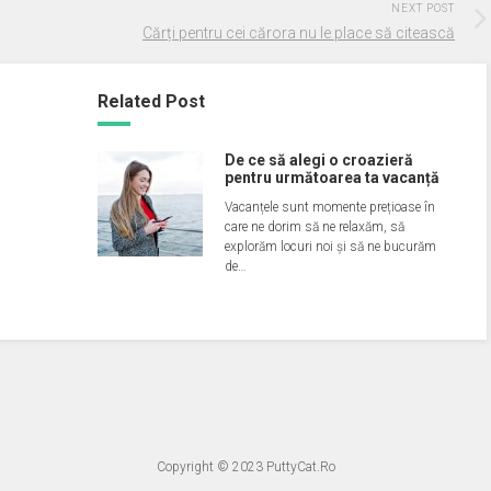
NEXT POST
Cărți pentru cei cărora nu le place să citească
Related Post
De ce să alegi o croazieră
pentru următoarea ta vacanță
Vacanțele sunt momente prețioase în
care ne dorim să ne relaxăm, să
explorăm locuri noi și să ne bucurăm
de…
Copyright © 2023
PuttyCat.Ro