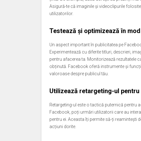
Asigură-te că imaginile și videoclipurile folosite
utilizatorilor.
Testează și optimizează în mod
Un aspect important în publicitatea pe Faceboo
Experimentează cu diferite titluri, descrieri, im
pentru afacerea ta. Monitorizează rezultatele c
obținută. Facebook oferă instrumente și funcții d
valoroase despre publicul tău.
Utilizează retargeting-ul pentru 
Retargeting-ul este o tactică puternică pentru a-ț
Facebook, poți urmări utilizatorii care au intera
pentru ei. Aceasta îți permite să-ți reamintești d
acțiuni dorite.