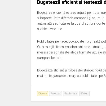
Bugetează eficient și testează di
Bugetarea eficientă este esențială pentru a max
și împarte-l între diferitele campanii și anunțuri
automată sau licitarea la costul acțiunii dorite.
și obiectivele tale.
Publicitatea pe Facebook poate fi o unealtă pute
Cu strategii eficiente și abordări bine plănuite, p
mesaje personalizate, alege formate vizuale a
campaniilor tale.
Bugetează eficient și folosește retargeting-ul p
mai multe șanse de a reuși cu publicitatea pe F
Diverse
Facebook
Publicitate
Sfaturi