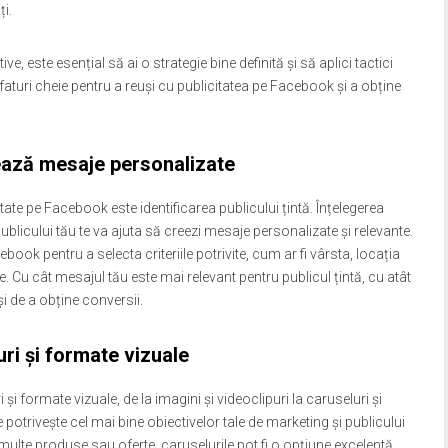
ți.
e, este esențial să ai o strategie bine definită și să aplici tactici
sfaturi cheie pentru a reuși cu publicitatea pe Facebook și a obține
reează mesaje personalizate
ate pe Facebook este identificarea publicului țintă. Înțelegerea
blicului tău te va ajuta să creezi mesaje personalizate și relevante.
ook pentru a selecta criteriile potrivite, cum ar fi vârsta, locația
 Cu cât mesajul tău este mai relevant pentru publicul țintă, cu atât
i de a obține conversii.
uri și formate vizuale
și formate vizuale, de la imagini și videoclipuri la caruseluri și
e potrivește cel mai bine obiectivelor tale de marketing și publicului
multe produse sau oferte, caruselurile pot fi o opțiune excelentă.