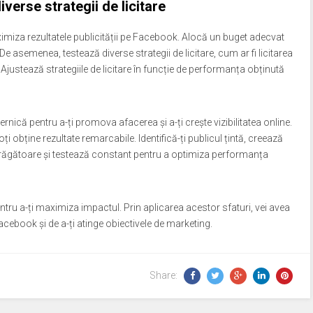
verse strategii de licitare
imiza rezultatele publicității pe Facebook. Alocă un buget adecvat
. De asemenea, testează diverse strategii de licitare, cum ar fi licitarea
 Ajustează strategiile de licitare în funcție de performanța obținută
rnică pentru a-ți promova afacerea și a-ți crește vizibilitatea online.
oți obține rezultate remarcabile. Identifică-ți publicul țintă, creează
trăgătoare și testează constant pentru a optimiza performanța
entru a-ți maximiza impactul. Prin aplicarea acestor sfaturi, vei avea
acebook și de a-ți atinge obiectivele de marketing.
Share: