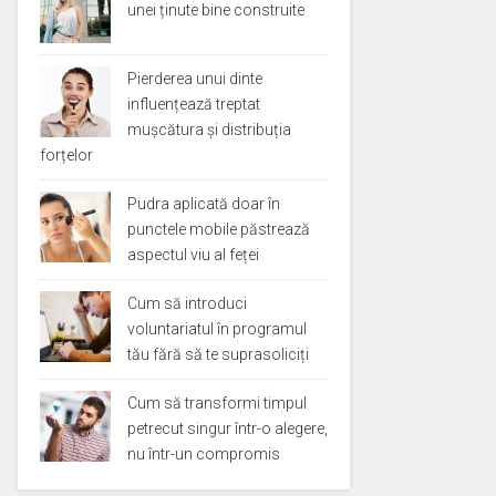
unei ținute bine construite
Pierderea unui dinte
influențează treptat
mușcătura și distribuția
forțelor
Pudra aplicată doar în
punctele mobile păstrează
aspectul viu al feței
Cum să introduci
voluntariatul în programul
tău fără să te suprasoliciți
Cum să transformi timpul
petrecut singur într-o alegere,
nu într-un compromis