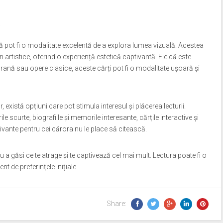
ă
tă pot fi o modalitate excelentă de a explora lumea vizuală. Acestea
 artistice, oferind o experiență estetică captivantă. Fie că este
rană sau opere clasice, aceste cărți pot fi o modalitate ușoară și
r, există opțiuni care pot stimula interesul și plăcerea lecturii.
le scurte, biografiile și memorile interesante, cărțile interactive și
ptivante pentru cei cărora nu le place să citească.
 a găsi ce te atrage și te captivează cel mai mult. Lectura poate fi o
nt de preferințele inițiale.
Share: