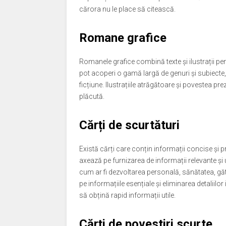
cărora nu le place să citească.
Romane grafice
Romanele grafice combină texte și ilustrații pen
pot acoperi o gamă largă de genuri și subiecte, 
ficțiune. Ilustrațiile atrăgătoare și povestea pr
plăcută.
Cărți de scurtături
Există cărți care conțin informații concise și p
axează pe furnizarea de informații relevante și 
cum ar fi dezvoltarea personală, sănătatea, găti
pe informațiile esențiale și eliminarea detaliilo
să obțină rapid informații utile.
Cărți de povestiri scurte