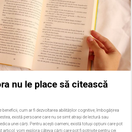
ora nu le place să citească
eneficii, cum ar fi dezvoltarea abilităților cognitive, îmbogățirea
estea, există persoane care nu se simt atrași de lectură sau
dica unei cărți. Pentru acești oameni, există totuși opțiuni care pot
st articol, vom explora câteva cărți care pot fi potrivite pentru cei