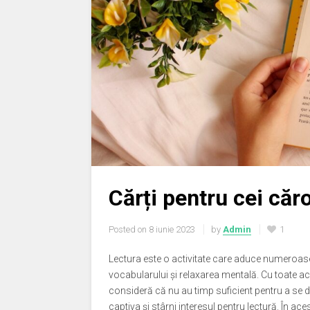
Cărți pentru cei căr
Posted on
8 iunie 2023
by
Admin
1
Lectura este o activitate care aduce numeroase b
vocabularului și relaxarea mentală. Cu toate ac
consideră că nu au timp suficient pentru a se de
captiva și stârni interesul pentru lectură. În ace