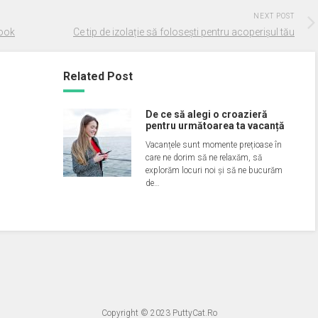
NEXT POST
book
Ce tip de izolație să folosești pentru acoperișul tău
Related Post
De ce să alegi o croazieră
pentru următoarea ta vacanță
Vacanțele sunt momente prețioase în
care ne dorim să ne relaxăm, să
explorăm locuri noi și să ne bucurăm
de…
Copyright © 2023
PuttyCat.Ro