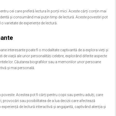
entru cei care preferă lectura în porții mici. Aceste cărți conțin mai
endentă și consumând mai puțin timp de lectură. Aceste povestiri pot
o varietate de experiențe de lectură.
sante
ane interesante poate fi o modalitate captivantă de a explora vieți și
ti de viață ale unor personalități celebre, explorând diferite aspecte
mintele lor. Căutarea biografiilor sau a memoriilor unor persoane
tivă și mai personală.
în poveste. Acestea pot fi cărți pentru copii sau pentru adulți, care
i, provocări sau posibilitatea de a lua decizii care afectează
 experiență de lectură interactivă și angajantă, captivând atenția și