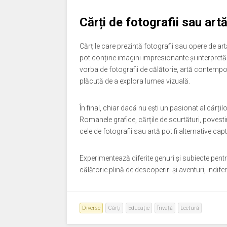
Cărți de fotografii sau art
Cărțile care prezintă fotografii sau opere de ar
pot conține imagini impresionante și interpretări
vorba de fotografii de călătorie, artă contempo
plăcută de a explora lumea vizuală.
În final, chiar dacă nu ești un pasionat al cărțilo
Romanele grafice, cărțile de scurtături, povestiri
cele de fotografii sau artă pot fi alternative ca
Experimentează diferite genuri și subiecte pentru
călătorie plină de descoperiri și aventuri, indifere
Diverse
Cărți
Educație
Învață
Lectură