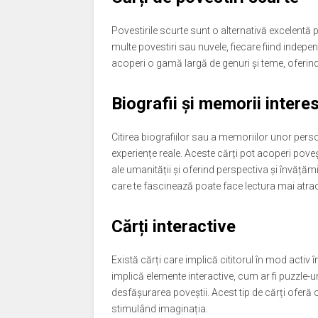
Povestirile scurte sunt o alternativă excelentă p
multe povestiri sau nuvele, fiecare fiind indep
acoperi o gamă largă de genuri și teme, oferind 
Biografii și memorii intere
Citirea biografiilor sau a memoriilor unor perso
experiențe reale. Aceste cărți pot acoperi poveș
ale umanității și oferind perspectiva și învăță
care te fascinează poate face lectura mai atrac
Cărți interactive
Există cărți care implică cititorul în mod activ 
implică elemente interactive, cum ar fi puzzle-ur
desfășurarea poveștii. Acest tip de cărți oferă o
stimulând imaginația.