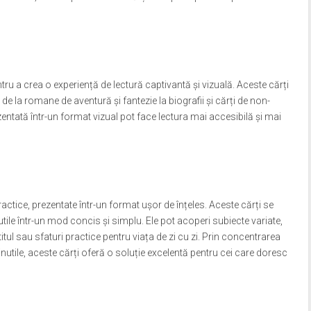
tru a crea o experiență de lectură captivantă și vizuală. Aceste cărți
de la romane de aventură și fantezie la biografii și cărți de non-
ezentată într-un format vizual pot face lectura mai accesibilă și mai
ractice, prezentate într-un format ușor de înțeles. Aceste cărți se
utile într-un mod concis și simplu. Ele pot acoperi subiecte variate,
tul sau sfaturi practice pentru viața de zi cu zi. Prin concentrarea
r inutile, aceste cărți oferă o soluție excelentă pentru cei care doresc