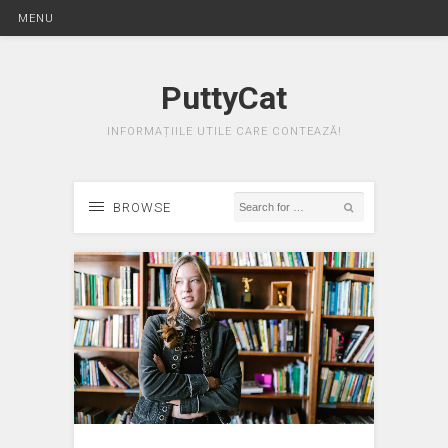
MENU
PuttyCat
INFORMAȚIILE UTILE CARE CONTEAZĂ!
BROWSE