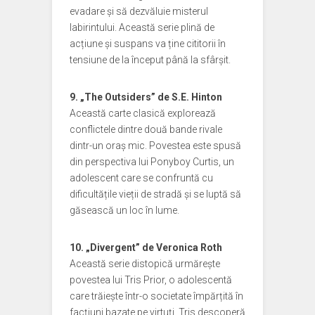
evadare și să dezvăluie misterul
labirintului. Această serie plină de
acțiune și suspans va ține cititorii în
tensiune de la început până la sfârșit.
9. „The Outsiders” de S.E. Hinton
Această carte clasică explorează
conflictele dintre două bande rivale
dintr-un oraș mic. Povestea este spusă
din perspectiva lui Ponyboy Curtis, un
adolescent care se confruntă cu
dificultățile vieții de stradă și se luptă să
găsească un loc în lume.
10. „Divergent” de Veronica Roth
Această serie distopică urmărește
povestea lui Tris Prior, o adolescentă
care trăiește într-o societate împărțită în
facțiuni bazate pe virtuți. Tris descoperă