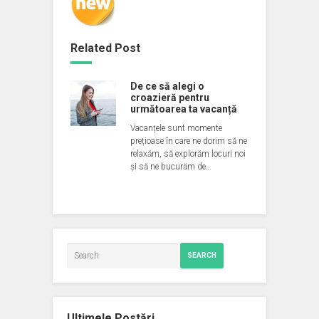
Related Post
De ce să alegi o
croazieră pentru
următoarea ta vacanță
Vacanțele sunt momente
prețioase în care ne dorim să ne
relaxăm, să explorăm locuri noi
și să ne bucurăm de…
SEARCH
Ultimele Postări