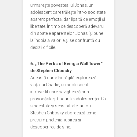
urmărește povestea lui Jonas, un
adolescent care trăiește într-o societate
aparent perfectă, dar lipsită de emoții și
libertate. În timp ce descoperă adevărul
din spatele aparențelor, Jonas își pune
la îndoială valorile și se confruntă cu
decizii dificile.
6. „The Perks of Being a Wallflower”
de Stephen Chbosky
Această carte îndrăgită explorează
viața lui Charlie, un adolescent
introvertit care navighează prin
provocările și bucuriile adolescenței. Cu
sinceritate și sensibilitate, autorul
Stephen Chbosky abordează teme
precum prietenia, iubirea și
descoperirea de sine.