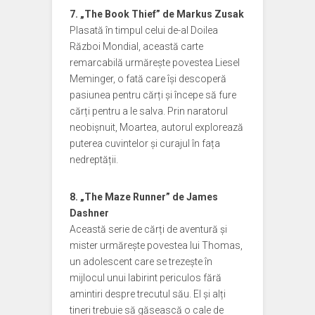
7. „The Book Thief” de Markus Zusak
Plasată în timpul celui de-al Doilea
Război Mondial, această carte
remarcabilă urmărește povestea Liesel
Meminger, o fată care își descoperă
pasiunea pentru cărți și începe să fure
cărți pentru a le salva. Prin naratorul
neobișnuit, Moartea, autorul explorează
puterea cuvintelor și curajul în fața
nedreptății.
8. „The Maze Runner” de James
Dashner
Această serie de cărți de aventură și
mister urmărește povestea lui Thomas,
un adolescent care se trezește în
mijlocul unui labirint periculos fără
amintiri despre trecutul său. El și alți
tineri trebuie să găsească o cale de