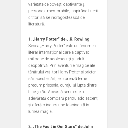
varietate de povești captivante și
personaje memorabile, inspirând tinerii
cititori să se îndrăgostească de
literatură.
1. „Harry Potter” de J.K. Rowling
Seriea „Harry Potter” este un fenomen
literar internațional care a captivat
milioane de adolescenți și adulți
deopotrivă. Prin aventurile magice ale
tânărului vrăjitor Harry Potter și prietenii
săi, aceste cărți explorează teme
precum prietenia, curajul și lupta dintre
bine și rău. Această serie este o
adevărată comoară pentru adolescenți
și oferă o incursiune fascinantă în
lumea magiei.
2. „The Fault in Our Stars” de John