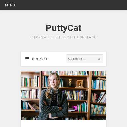
MENU
PuttyCat
INFORMAȚIILE UTILE CARE CONTEAZĂ!
BROWSE