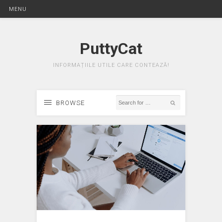
MENU
PuttyCat
INFORMAȚIILE UTILE CARE CONTEAZĂ!
BROWSE