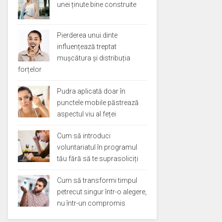
unei ținute bine construite
Pierderea unui dinte
influențează treptat
mușcătura și distribuția
forțelor
Pudra aplicată doar în
punctele mobile păstrează
aspectul viu al feței
Cum să introduci
voluntariatul în programul
tău fără să te suprasoliciți
Cum să transformi timpul
petrecut singur într-o alegere,
nu într-un compromis