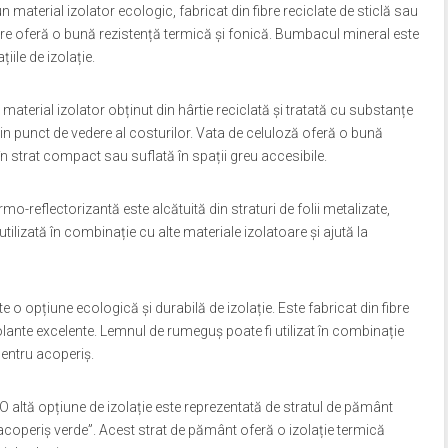
material izolator ecologic, fabricat din fibre reciclate de sticlă sau
are oferă o bună rezistență termică și fonică. Bumbacul mineral este
iile de izolație.
material izolator obținut din hârtie reciclată și tratată cu substanțe
din punct de vedere al costurilor. Vata de celuloză oferă o bună
 în strat compact sau suflată în spații greu accesibile.
rmo-reflectorizantă este alcătuită din straturi de folii metalizate,
utilizată în combinație cu alte materiale izolatoare și ajută la
o opțiune ecologică și durabilă de izolație. Este fabricat din fibre
lante excelente. Lemnul de rumeguș poate fi utilizat în combinație
pentru acoperiș.
O altă opțiune de izolație este reprezentată de stratul de pământ
coperiș verde”. Acest strat de pământ oferă o izolație termică