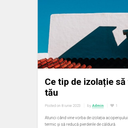
Ce tip de izolație să
tău
Posted on
8 iunie 2023
by
Admin
1
Atunci când vine vorba de izolația acoperișului,
termic și să reducă pierderile de căldură.