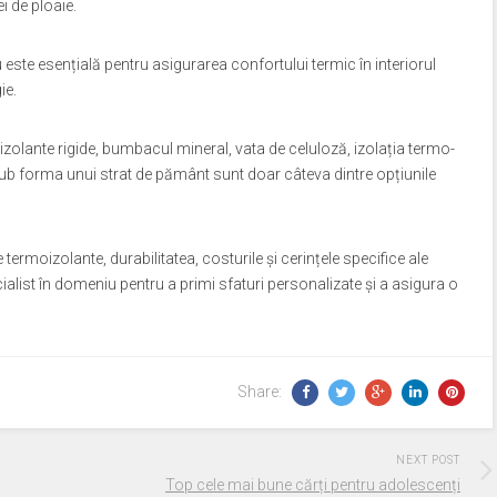
i de ploaie.
u este esențială pentru asigurarea confortului termic în interiorul
ie.
zolante rigide, bumbacul mineral, vata de celuloză, izolația termo-
sub forma unui strat de pământ sunt doar câteva dintre opțiunile
e termoizolante, durabilitatea, costurile și cerințele specifice ale
alist în domeniu pentru a primi sfaturi personalizate și a asigura o
Share:
NEXT POST
Top cele mai bune cărți pentru adolescenți