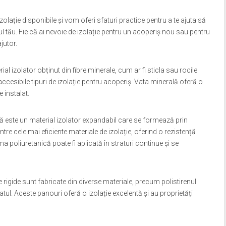
 izolație disponibile și vom oferi sfaturi practice pentru a te ajuta să
l tău. Fie că ai nevoie de izolație pentru un acoperiș nou sau pentru
ajutor.
l izolator obținut din fibre minerale, cum ar fi sticla sau rocile
accesibile tipuri de izolație pentru acoperiș. Vata minerală oferă o
 instalat.
 este un material izolator expandabil care se formează prin
 cele mai eficiente materiale de izolație, oferind o rezistență
a poliuretanică poate fi aplicată în straturi continue și se
 rigide sunt fabricate din diverse materiale, precum polistirenul
tul. Aceste panouri oferă o izolație excelentă și au proprietăți