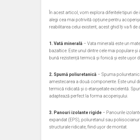
În acest articol, vom explora diferitele tipuri de
alegi cea mai potrivită opțiune pentru acoperișu
reabilitarea celui existent, acest ghid îți va fi de 
1. Vată minerală
– Vata minerală este un materia
bazaltice. Este unul dintre cele mai populare și 
bună rezistență termică și fonică și este ușor de
2. Spumă poliuretanică
– Spuma poliuretanică
amestecarea a două componente. Este unul dintre
termică ridicată și o etanșeitate excelentă. Spum
adaptează perfect la forma acoperișului.
3. Panouri izolante rigide
– Panourile izolante
expandat (EPS), poliuretanul sau poliisocianura
structurale ridicate, fiind ușor de montat.