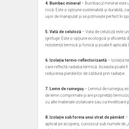
4. Bumbac mineral
– Bumbacul mineral este un 
rocă. Este o opțiune sustenabilă și durabilă, c
ușor de manipulat și se potrivește perfect în spaț
5. Vată de celuloză
– Vata de celuloză este un 
ignifuge. Este o opțiune ecologică și eficientă 
rezistență termică și fonică și poate fi aplicată
6. Izolația termo-reflectorizantă
– Izolația te
care reflectă radiația termică. Aceasta poate fi 
reducerea pierderilor de căldură prin radiație.
7. Lemn de rumeguș
– Lemnul de rumeguș este 
de lemn comprimate și are proprietăți termoizo
cu alte materiale izolatoare sau ca învelitoare 
8. Izolație sub forma unui strat de pământ
– 
aplicat pe acoperiș, cunoscut sub numele de „a