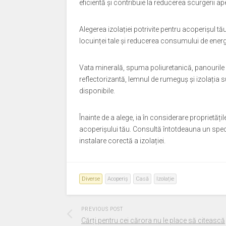
eficientă și contribuie la reducerea scurgerii ape
Alegerea izolației potrivite pentru acoperișul tă
locuinței tale și reducerea consumului de energ
Vata minerală, spuma poliuretanică, panourile i
reflectorizantă, lemnul de rumeguș și izolația 
disponibile.
Înainte de a alege, ia în considerare proprietățil
acoperișului tău. Consultă întotdeauna un speci
instalare corectă a izolației.
Diverse
Acoperiș
Casă
Izolație
PREVIOUS POST
Cărți pentru cei cărora nu le place să citească